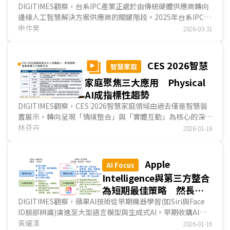
2026年營收成長12%
DIGITIMES觀察，台系IPC產業正處於由傳統硬體供應商轉向
邊緣人工智慧解決方案供應商的關鍵階段。2025年台系IPC業
者總體營收達新台幣3,273億元，年增約6%，顯示邊...
申作昊
2026-03-31
CES 2026智慧
智慧家庭
家庭聚焦三大應用 Physical
AI成指標性趨勢
DIGITIMES觀察，CES 2026智慧家庭領域由過去僅是智慧裝
置展示，轉向呈現「情境整合」與「實體互動」為核心的深化
應用。本屆展會聚焦在人形機器人、家庭影視娛樂及智慧家電
林芬卉
2026-01-16
等三大發展方向，分別對應Physical AI架構漸趨成熟、顯示
技術與AI運算整合加速，以及家電產品導入AI決策與差異化設
計等產業趨勢。在此背景下，智慧家庭不再僅強調功能創新，
Apple
AI Focus
而是逐步建立具備實際導入可行性的應用模式，各類的應用方
Intelligence與第三方整合
案，將成為科技大廠競逐下一階段智慧家庭場景主導權的重要
為短期最佳策略 然長期
戰場。...
衍伸多重隱憂惟自研LLM
DIGITIMES觀察，蘋果AI技術從早期機器學習(如Siri與Face
ID臉部辨識)演進至大型語言模型與生成式AI。早期收購AI公
為關鍵解方
司策略著重邊緣裝置運算與隱私安全技術，如DarwinAI與
黃耀漢
2026-01-16