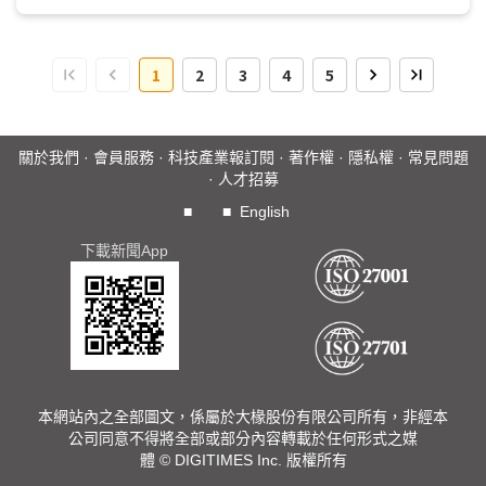
Datakalab等，應用於提升邊緣裝置AI運算效率。2024年推
出Apple Intelligence聚焦邊緣AI功能，雖蘋果有自研大型語
言模型，但在大參數量語言模型落後業界指標模型...
1
2
3
4
5
關於我們
·
會員服務
·
科技產業報訂閱
·
著作權
·
隱私權
·
常見問題
·
人才招募
■
■
English
下載新聞App
本網站內之全部圖文，係屬於大椽股份有限公司所有，非經本
公司同意不得將全部或部分內容轉載於任何形式之媒
體 © DIGITIMES Inc. 版權所有