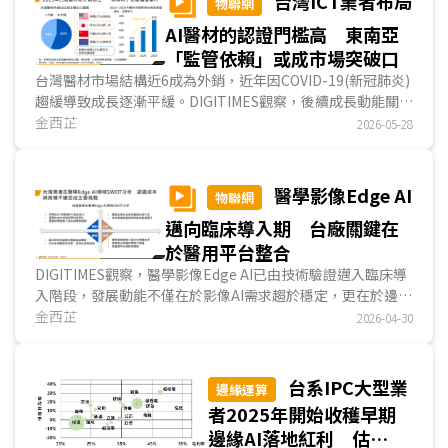
台灣ICT業者布局
物聯網
Telecom；KT)與LG U+從營收承壓的內需業者，集體升級為
AI醫材的認證門檻高 東南亞
國家AI主權的執行載體。對照全球多數電信業者，多以個別摸
索的方式推進AI轉型，南韓則展現出電信業集體升級的政策與
「監管依賴」或成市場突破口
產業協同轉型的AI發展態勢。...
台灣醫材市場結構近6成為外銷，近年因COVID-19(新冠肺炎)
趨緩導致成長逐漸平緩。DIGITIMES觀察，後續成長動能關鍵
在於從傳統醫材製造，轉向AI/ML產品加值。由於大型醫療設
金西芷
2026-05-28
備市場長期由國際品牌主導，台灣業者目前較可行的切入點是
利用既有影像與臨床資料，來發展AI判讀、病灶偵測與流程輔
助應用。整體而言，台灣AI/ML醫材的機會在於軟體加值與臨
醫學影像Edge AI
物聯網
床流程整合；挑戰則在於醫材認證週期長，後續發展策略應以
邁向臨床導入期 台廠關鍵在
成熟市場取證建立基礎，透過東南亞醫材監管依賴機制，將單
一產品認證，延伸為多國市場效益。...
於醫用平台整合
DIGITIMES觀察，醫學影像Edge AI已由技術驗證邁入臨床導
入階段，發展動能不僅在於影像AI需求趨於穩定，更在於邊緣
推論有效縮短急重症決策時間，推動醫療影像系統轉向即時處
金西芷
2026-04-30
理的雲邊協作架構。在此趨勢下，產業由單一產品供應轉向平
台整合，台灣業者憑藉醫療IPC與系統整合能力具備切入基
礎；然而醫材認證與系統整合的法規要求，仍是目前推動商用
台系IPC大型業
邊緣運算
化最主要的障礙。...
者2025年開始收穫早期
邊緣AI落地紅利 估