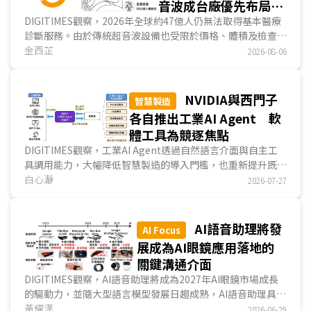
音波成台廠優先布局醫
材新商機
DIGITIMES觀察，2026年全球約47億人仍無法取得基本醫療
診斷服務。由於傳統超音波設備也受限於價格、體積及檢查排
程，難以延伸至第一線場域。手持式超音波將探頭、影像處
金西芷
2026-08-06
理、無線通訊、App與雲端功能整合於單一裝置，是醫學影像
設備中，產品架構最接近ICT產品的一類。隨著POCUS需求增
加，醫療設備大廠、超音波新創與台灣ICT業者相繼投入，競
NVIDIA與西門子
智慧製造
爭已由硬體規格延伸至AI軟體、法規驗證與通路布局。...
各自推出工業AI Agent 軟
體工具為競逐焦點
DIGITIMES觀察，工業AI Agent透過自然語言介面與自主工
具調用能力，大幅降低智慧製造的導入門檻，也重新提升既有
工業軟體的使用效率。NVIDIA與西門子分別憑藉不同...
白心瀞
2026-07-27
AI語音助理將發
AI Focus
展成為AI眼鏡應用落地的
關鍵溝通介面
DIGITIMES觀察，AI語音助理將成為2027年AI眼鏡市場成長
的驅動力，並隨大型語言模型發展日趨成熟，AI語音助理具備
免動手的優勢，將成為AI眼鏡主流的溝通介面。AI眼鏡針對用
黃耀漢
2026-06-29