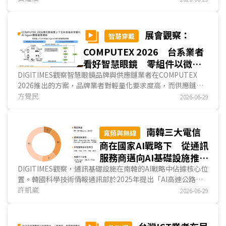
戶在閱讀、物體識別與導航等日常輔助功能正快速擴大落地，
改善用戶生活的便利性，因此，未來3~5年AI Agent應用在AI
眼鏡上，是否可提高AI眼鏡出貨量，將取決於與生態系整合的
展會觀察：
智慧穿戴
廣度而定，亦是AI眼鏡佔有市場領導地位的重要指標。..
COMPUTEX 2026 台系業者
看好智慧眼鏡 零組件以微型
化方案為主
DIGITIMES觀察智慧眼鏡品牌與供應鏈業者在COMPUTEX
2026推出的方案，品牌業者對輕量化要求度高，而供應鏈業
者也注重微型化方案，顯現智慧眼鏡配戴舒適度、外觀接受度
方覺民
2026-06-29
仍為產業積極優化的主要方向，而台系業者如宏碁、魔力朋、
威剛、乾坤科技、義隆電等展出智慧眼鏡產品與零組件方案，
也顯露台系業者看好市場並積極布局智慧眼鏡領域。...
南韓三大電信
寬頻與無線
商在國家AI戰略下 從通訊
服務商邁向AI基礎設施推動
者
DIGITIMES觀察，通訊基礎設施在南韓的AI戰略中佔據核心位
置。韓國科學技術情報通訊部於2025年提出「AI高速公路」
戰略，將行動通訊、有線光纖、海底電纜與低軌衛星等四層通
許凱崴
2026-06-29
訊架構，同步提升至AI規格，並以2030年取得全球6G及AI網
路市場20%佔有率為目標。在此政策框架下，三大電信營運
商SK電信(SK Telecom；SKT)、韓國電信(Korea