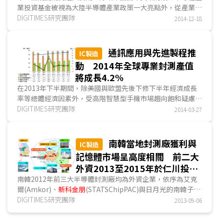
業投資基金被視為大陸半導體產業政策一大亮點外，從產業面
觀察，自2013年十二五規劃跨入後半期以來，大陸半導體產
DIGITIMES研究團隊
2014-12-18
業也發生許多令人關注的重要事件。其中，包括清華紫光...
通訊應用與先進製程推
IC製造
動 2014年全球專業封測產值
將成長4.2%
在2013年下半期間，除美國與歐盟先後下修下半年經濟成長
率等總體經濟因素外，受高階智慧型手機市場趨向飽和疑慮升
溫，以及電腦市場出貨不如預期影響，全球主要晶片供應商均
DIGITIMES研究團隊
2014-03-27
提前實施消化庫存策略，亦導致全球封測產業成長動能受到抑
制...
南韓當地封測廠獲利與
IC製造
記憶體市場呈高度相關 前二大
外資2013至2015年於仁川投資
額上看8億美元
南韓2012年前三大半導體封測廠均為外資企業，依序為艾克
爾(Amkor)、
新科金朋
(STATSChipPAC)與日月光的南韓子公
司，其年營收規模皆超過6,700億韓元(約6億美元)，而南韓當
DIGITIMES研究團隊
2013-09-06
地封測廠年營收規模在1,000億韓元以上者有5家...