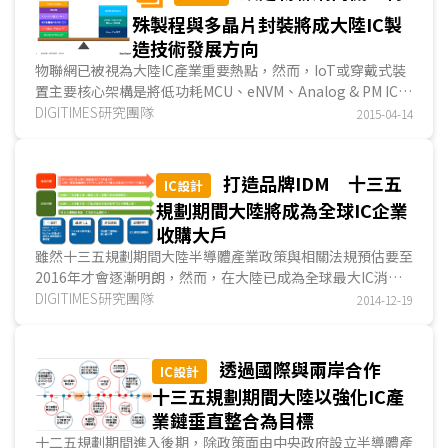
殊製程與多晶片封裝將成大陸IC製
造技術發展方向
物聯網已被視為大陸IC產業重要熱點，然而，IoT或穿戴式裝
置主要核心架構是將低功耗MCU、eNVM、Analog & PM IC，
及無線與連接晶片加以整合，再連接Sensor。DIGITIMES
DIGITIMES研究團隊
2015-04-14
Research認為，IoT或穿戴式裝置對IC製造業技術發展而言...
打造品牌IDM 十三五
IC設計
規劃期間大陸將成為全球IC企業
收購大戶
雖然十三五規劃期間大陸半導體產業政策與相關法規預估要至
2016年才會逐漸明朗，然而，在大陸已成為全球最大IC消費
市場，大陸IC產業產值亦能維持2位數百分點年成長力道，大
DIGITIMES研究團隊
2014-12-19
陸半導體產業政策發展方向已成為全球半導體業者所關注的重
點...
透過國際與兩岸合作
IC設計
十三五規劃期間大陸以強化IC產
業鏈垂直整合為目標
十二五規劃期間進入後期，除政策面由中央政府設立半導體產