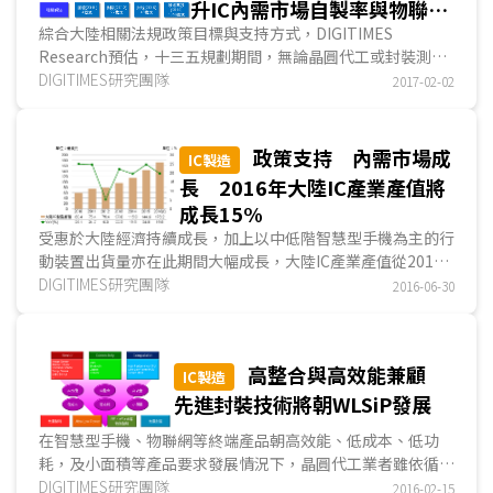
升IC內需市場自製率與物聯網
普及率
綜合大陸相關法規政策目標與支持方式，DIGITIMES
Research預估，十三五規劃期間，無論晶圓代工或封裝測
試，大陸IC製造產能將大幅成長，結合「物聯網+」與「中國
DIGITIMES研究團隊
2017-02-02
製造2025」概念，處理器、現場可程式化閘陣列、物聯網與
資訊安全相關晶片...
政策支持 內需市場成
IC製造
長 2016年大陸IC產業產值將
成長15%
受惠於大陸經濟持續成長，加上以中低階智慧型手機為主的行
動裝置出貨量亦在此期間大幅成長，大陸IC產業產值從2010
年210.3億美元逐年成長至2015年579.7億美元，2010~2015
DIGITIMES研究團隊
2016-06-30
年複合成長率...
高整合與高效能兼顧
IC製造
先進封裝技術將朝WLSiP發展
在智慧型手機、物聯網等終端產品朝高效能、低成本、低功
耗，及小面積等產品要求發展情況下，晶圓代工業者雖依循摩
爾定律(Moore's Law)朝16/14奈米，乃至次世代10奈米等先
DIGITIMES研究團隊
2016-02-15