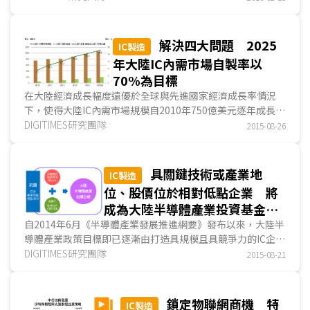
進製程持續投入研發。但在摩爾定律推進速放緩情況下，為滿
足終端市場高整合與及時上市的要求下...
解決四大問題 2025
IC製造
年大陸IC內需市場自製率以
70%為目標
在大陸經濟成長幅度遠優於全球與先進國家經濟成長率情況
下，使得大陸IC內需市場規模自2010年750億美元逐年成長至
2014年980億美元，2010年至2014年年複合成長率達6.8%，
DIGITIMES研究團隊
2015-08-26
亦使得大陸成為全球最大IC消費市場。DIGITIMES Research
預估，2015年大陸IC內需市場...
具關鍵技術或產業地
IC製造
位、股價位於相對低點企業 將
成為大陸半導體產業投資基金購
併目標
自2014年6月《半導體產業發展推進網要》發布以來，大陸半
導體產業政策目標即已逐漸由打造具規模且具競爭力的IC企業
轉向為提高大陸IC內需市場自製率。DIGITIMES Research預
DIGITIMES研究團隊
2015-08-21
估，十三五規劃期間，大陸政府將會對IC製造業者於符合國家
項目的產能擴充上給予大力支持...
鎖定物聯網商機 特
IC製造