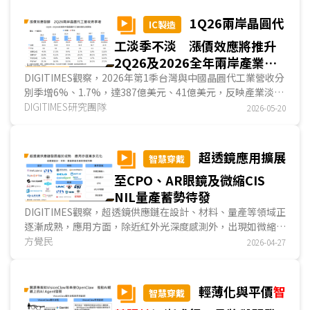
年出貨量達1,750萬副。DIGITIMES看好AI眼鏡市場發展，預
估2030年AI眼鏡出貨量有望較2025年成長10倍，並且除了
1Q26兩岸晶圓代
IC製造
Google、蘋果等品牌相繼布局AI眼鏡引起市場關注外，AI
工淡季不淡 漲價效應將推升
Agent應用也將推動AI眼鏡成長，預期AI眼鏡將成為驅動未來
個人AI Agent的入口。...
2Q26及2026全年兩岸產業營
收
DIGITIMES觀察，2026年第1季台灣與中國晶圓代工業營收分
別季增6%、1.7%，達387億美元、41億美元，反映產業淡季
不淡，而AI應用與官方政策分別是台灣與中國業者重要的營收
DIGITIMES研究團隊
2026-05-20
支撐來源。展望第2季，在客戶將消費性電子應用晶片訂單挪
到其他應用，並在晶圓代工漲價效應發酵下，兩岸的產業營收
皆將再成長超過10%，並且預估同步推升2026全年合計營收
超透鏡應用擴展
智慧穿戴
年增率皆達25%以上。...
至CPO、AR眼鏡及微縮CIS
NIL量產蓄勢待發
DIGITIMES觀察，超透鏡供應鏈在設計、材料、量產等領域正
逐漸成熟，應用方面，除近紅外光深度感測外，出現如微縮
CIS畫素、遠紅外光鏡頭、CPO、懸浮／防窺螢幕、AR光波導
方覺民
2026-04-27
等多元化應用；量產技術方面，目前DUV微影技術製造超透鏡
已進入量產及商業化，雷射直寫(DLW)已用於小規模量產，奈
米壓印微影(NIL)雖仍在克服技術與良率，但被業界看好。整
輕薄化與平價
智
智慧穿戴
體而言，超透鏡正蓬勃發展中。...