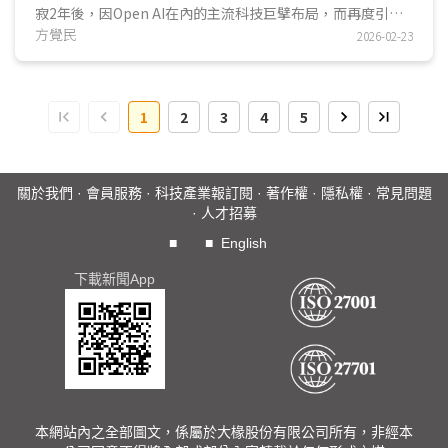
寂2年後，因Open AI在內的主流科技巨擘布局，而再度引起
市場注目，然而產業仍面臨隱私、續航、AI準確性三大難解的
方覺民
2026-02-23
挑戰。AI穿戴裝置的核心價值在於讓用戶在移動或被動狀態
下，透過AI即時處理環境資訊並完成任務，儘管各大主流業者
如雨後春筍般推出AI穿戴產品，但在普及的道路上，對於公開
1
2
3
4
5
場合拍攝侵犯隱私問題、電池續航力瓶頸及AI模型推論、執行
任務的準確度等問題若無法有效解決，即便初期能激起消費者
購買，但消費者能否持續使用仍有待考驗。...
關於我們
·
會員服務
·
科技產業報訂閱
·
著作權
·
隱私權
·
常見問題
·
人才招募
■
■
English
下載新聞App
本網站內之全部圖文，係屬於大椽股份有限公司所有，非經本