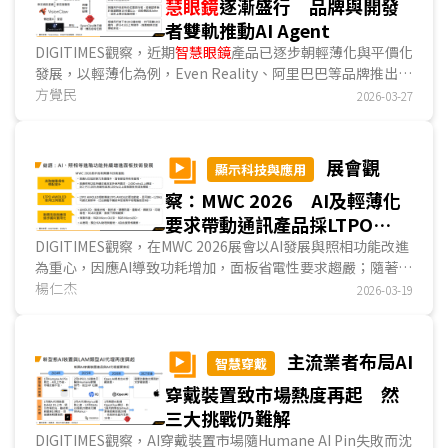
慧眼鏡
逐漸盛行 品牌與開發
者雙軌推動AI Agent
DIGITIMES觀察，近期
智慧眼鏡
產品已逐步朝輕薄化與平價化
發展，以輕薄化為例，Even Reality、阿里巴巴等品牌推出的
智慧眼鏡
方覺民
，鏡腿厚度已接近一般眼鏡外型；在平價化方面，美
2026-03-27
國亞馬遜Tech Glasses暢銷排行榜中，中系品牌
智慧眼鏡
佔
比高達88%，平均售價僅67美元，兩項趨勢皆有助提升消費
者購買意願。另一方面，品牌業者與開發者也正雙軌推動AI
展會觀
顯示科技與應用
Agent發展，例如阿里巴巴透過千問AI眼鏡垂直整合阿里生態
察：MWC 2026 AI及輕薄化
系服務，開發者則推動Meta、Rokid等AI眼鏡接入OpenClaw
開源專案，顯示AI眼鏡正逐步朝AI Agent入口方向發展。...
要求帶動通訊產品採LTPO
AMOLED比重增加
DIGITIMES觀察，在MWC 2026展會以AI發展與照相功能改進
為重心，因應AI導致功耗增加，面板省電性要求趨嚴；隨著照
相功能改善，DCI-P3 100%的色彩飽和度成為高階智慧型手
楊仁杰
2026-03-19
機標配。為兼顧功耗及畫質，主要業者採LTPO AMOLED作為
旗艦智慧型手機用面板，部分業者更於高階平板電腦及NB產
品採用...
主流業者布局AI
智慧穿戴
穿戴裝置致市場熱度再起 然
三大挑戰仍難解
DIGITIMES觀察，AI穿戴裝置市場隨Humane AI Pin失敗而沈