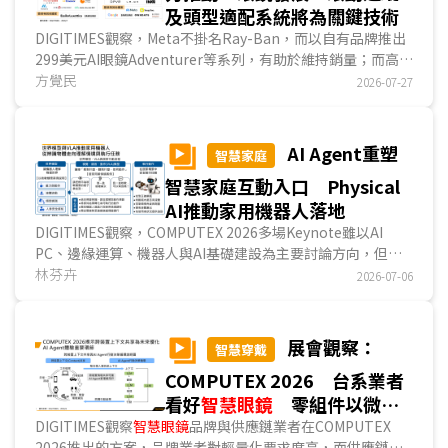
及頭型適配系統將為關鍵技術
DIGITIMES觀察，Meta不掛名Ray-Ban，而以自有品牌推出
299美元AI眼鏡Adventurer等系列，有助於維持銷量；而高通
(Qualcomm)、應材(Applied Materials)等供應鏈業...
方覺民
2026-07-27
AI Agent重塑
智慧家庭
智慧家庭互動入口 Physical
AI推動家用機器人落地
DIGITIMES觀察，COMPUTEX 2026多場Keynote雖以AI
PC、邊緣運算、機器人與AI基礎建設為主要討論方向，但從
智慧家庭領域觀察，高通(Qualcomm)與恩智浦(NXP)分別提
林芬卉
2026-07-06
出兩條值得關注的發展路徑。高通以AI Agent切入家庭AI服
務，說明智慧家庭互動入口與端雲協同架構變化；恩智浦則以
Physical AI與機器人控制架構切入，聚焦家用機器人由概念
展會觀察：
智慧穿戴
展示走向實際部署的條件。整體而言，智慧家庭正由過去連網
COMPUTEX 2026 台系業者
與裝置控制，進一步走向主動服務、多終端協同與實體AI應
用。...
看好
智慧眼鏡
零組件以微型
化方案為主
DIGITIMES觀察
智慧眼鏡
品牌與供應鏈業者在COMPUTEX
2026推出的方案，品牌業者對輕量化要求度高，而供應鏈業