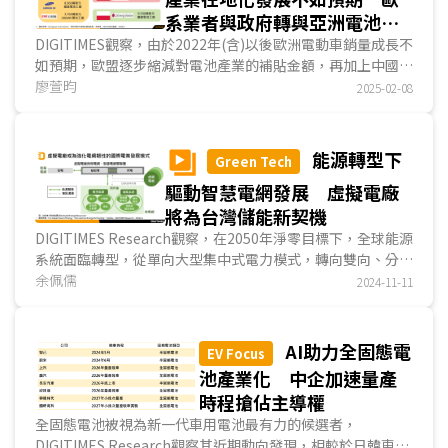
系業者與政府轉與亞洲電池廠
合作共贏
DIGITIMES觀察，由於2022年(含)以後歐洲電動車銷量成長不
如預期，歐盟逐步縮減對電池產業的補貼金額，再加上中國壟
斷電池市場，歐系電池廠面臨嚴峻挑戰，多數廠商在2...
廖萱昀
2025-02-08
能源轉型下
Green Tech
驅動智慧電網發展 虛擬電廠
將為台灣儲能新契機
DIGITIMES Research觀察，在2050年淨零目標下，全球能源
系統面臨轉型，從單向大型集中式電力模式，轉向雙向、分散
化、低碳化、數位化的智慧電網(smart grid)發展模...
余佩儒
2024-11-11
AI助力全固態電
EV Focus
池產業化 中企加速量產
時程搶佔主導權
全固態電池被視為新一代車用電池最有力的候選者，
DIGITIMES Research觀察其近期動向發現，相較於日韓車廠