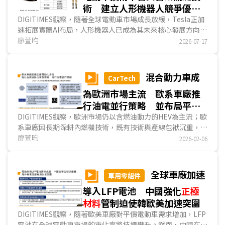
術 建立人形機器人競爭優
勢 擴大產能邁向規模量產
DIGITIMES觀察，隨著全球電動車市場成長放緩，Tesla正加
速拓展實體AI布局，人形機器人已成為其未來核心發展方向之
一。憑藉電動車累積的技術平台與關鍵技術自主研發...
廖萱昀
2026-07-17
混合動力車成
CarTech
為歐洲市場主流 歐系車廠推
行油電並行策略 並布局平價
電動車以抗衡中企
DIGITIMES觀察，歐洲市場仍以含燃油動力的HEV為主流；歐
系車廠因長期深耕內燃機技術，既有技術與產線包袱沉重，加
上電動車核心技術不足，導致電動化轉型進展緩慢。為兼顧減
廖萱昀
2026-02-06
碳目標與產業現況，歐盟放寬2035年新車碳排減量目標，保
留HEV、PHEV等多元動力車型的發展空間...
全球車廠加速
車用零組件
導入LFP電池 中國強化
正極
材料
管制迫使韓歐美加速突圍
DIGITIMES觀察，隨著歐美車廠對平價電動車需求增加，LFP
電池在全球電動車市場的市佔率將持續攀升。然而，中國在