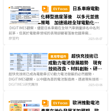
日系車廠電動
EV Focus
化轉型進度落後 以多元並進
策略 加速追趕全球電動化浪
潮
DIGITIMES觀察，儘管日系車廠在全球汽車銷量排名中名列
前茅，但其於電動車領域的表現卻顯著落後他國車廠....
廖萱昀
2025-05-07
超快充技術已
車用零組件
成動力電池發展趨勢 現有
技術改良、材料創新、研發
次世代電池各有蹊徑
超快充技術已成為電動車(EV)動力電池發展的必然趨勢，
DIGITIMES觀察，以中國為首的電池製造商，透過現有技術升
級，布局4C及以上的超快充技術，部分企業已進入量產階...
DIGITIMES研究團隊
2025-03-06
歐洲推動電池
EV Focus
產業在地化發展不如預期 歐