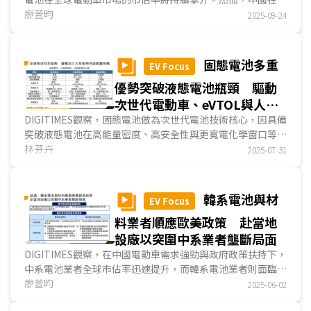
LFP電池與
廖萱昀
正極材料
市場佔據主導地位，且於2025年7月加強
2025-09-24
對磷酸鹽系
正極材料
製備技術的出口管制，對歐美國家推動電
池在地化生產造成挑戰....
固態電池多重
EV Focus
優勢突破液態電池瓶頸 驅動
次世代電動車、eVTOL與人形
機器人應用
DIGITIMES觀察，固態電池做為次世代電池技術核心，因具備
突破液態電池在高能量密度、高安全性與更寬電化學窗口等多
重瓶頸的優勢，近年來已成為全球發展次世代電池主...
林芬卉
2025-07-31
韓系電池與材
EV Focus
料業者順應歐美政策 赴當地
設廠以突圍中系業者壟斷局面
DIGITIMES觀察，在中國電動車需求強勁與政府政策扶持下，
中系電池業者全球市佔率迅速提升，而韓系電池業者則面臨市
佔率下滑與營運壓力。因中國市場競爭激烈，韓系電池業者將
廖萱昀
2025-06-02
發展重心轉向歐美...