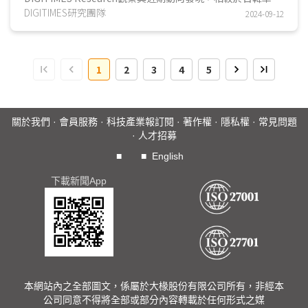
以2027年為全固態電池量產的時間點，中國車廠普遍將目標
DIGITIMES研究團隊
2024-09-12
提...
1
2
3
4
5
關於我們
·
會員服務
·
科技產業報訂閱
·
著作權
·
隱私權
·
常見問題
·
人才招募
■
■
English
下載新聞App
本網站內之全部圖文，係屬於大椽股份有限公司所有，非經本
公司同意不得將全部或部分內容轉載於任何形式之媒