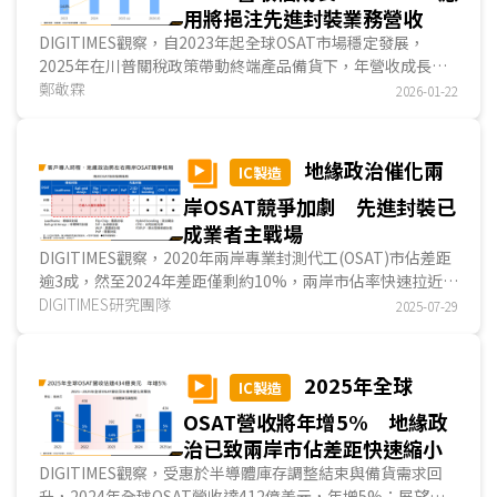
用將挹注先進封裝業務營收
DIGITIMES觀察，自2023年起全球OSAT市場穩定發展，
2025年在川普關稅政策帶動終端產品備貨下，年營收成長
11.6%，達459.2億美元，預期2026年在先進封裝技術量產
鄭敬霖
2026-01-22
與...
地緣政治催化兩
IC製造
岸OSAT競爭加劇 先進封裝已
成業者主戰場
DIGITIMES觀察，2020年兩岸專業封測代工(OSAT)市佔差距
逾3成，然至2024年差距僅剩約10%，兩岸市佔率快速拉近，
反映兩岸競爭格局已產生轉變。中國發展OSAT產業的...
DIGITIMES研究團隊
2025-07-29
2025年全球
IC製造
OSAT營收將年增5% 地緣政
治已致兩岸市佔差距快速縮小
DIGITIMES觀察，受惠於半導體庫存調整結束與備貨需求回
升，2024年全球OSAT營收達412億美元，年增5%；展望