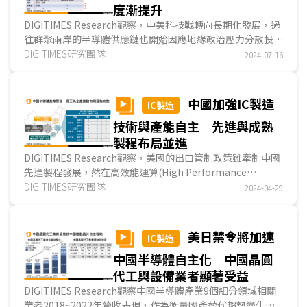
度漸提升
DIGITIMES Research觀察，中美科技戰轉向長期化發展，過
往群聚兩岸的半導體供應鏈也開始因應地緣政治壓力分散投
資，東南亞成為布局選項之一，且伴隨美國擴大與東南...
DIGITIMES研究團隊
2024-07-16
中國加強IC製造
IC製造
技術與產能自主 先進與成熟
製程布局並進
DIGITIMES Research觀察，美國的出口管制政策雖牽制中國
先進製程發展，然在高效能運算(High Performance
Computing；HPC)、物聯網、電動車、綠色能源等新興應
DIGITIMES研究團隊
2024-04-29
用...
美日禁令將加速
IC製造
中國半導體自主化 中國晶圓
代工與設備業者顯著受益
DIGITIMES Research觀察中國半導體產業9個細分領域相關
業者2018~2022年營收表現，作為衡量國產替代趨勢變化以