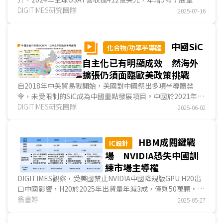
2025年，預估將成長至434億美元，AI與記憶體封測為主要動
DIGITIMES研究團隊
2025-07-16
能。然地緣政治促使非中系...
中國SiC
化合物/功率半導體
自主化已有明顯成效 然海外
擴張仍須面臨歐美政策挑戰
自2018年中美貿易戰開始，美國對中國祭出多項半導體禁
令，未受限制的SiC成為中國重點發展項目。中國於2021年發
布的《中華人民共和國國民經濟和社會發展第十四個五年...
DIGITIMES研究團隊
2025-06-02
HBM成關鍵戰
IC設計
場 NVIDIA恐失中國訓
練市場主導權
DIGITIMES觀察，受美國禁止NVIDIA中國降規版GPU H20出
口中國影響，H20於2025年出貨量年減3成，僅剩50萬顆。此
外，由於HBM規格為H20被禁的主因，未來禁令恐禁...
翁書婷
2025-05-27