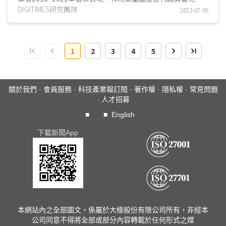
及中美貿易戰、華為禁令、出口管制等一系列制裁措...
DIGITIMES研究團隊
2023-07-06
1
2
3
4
5
關於我們
·
會員服務
·
科技產業報訂閱
·
著作權
·
隱私權
·
常見問題
·
人才招募
■
■
English
下載新聞App
本網站內之全部圖文，係屬於大椽股份有限公司所有，非經本
公司同意不得將全部或部分內容轉載於任何形式之媒