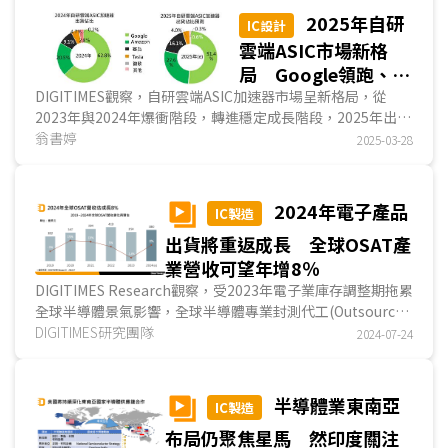
2025年自研
IC設計
雲端ASIC市場新格
局 Google領跑、亞
馬遜急追、華為出貨
DIGITIMES觀察，自研雲端ASIC加速器市場呈新格局，從
2023年與2024年爆衝階段，轉進穩定成長階段，2025年出貨
量翻倍飆升
量升至496.2萬顆，年增率大幅降至23%。Google仍位居...
翁書婷
2025-03-28
2024年電子產品
IC製造
出貨將重返成長 全球OSAT產
業營收可望年增8％
DIGITIMES Research觀察，受2023年電子業庫存調整期拖累
全球半導體景氣影響，全球半導體專業封測代工(Outsourced
Semiconductor Assembly and Test；OSAT)...
DIGITIMES研究團隊
2024-07-24
半導體業東南亞
IC製造
布局仍聚焦星馬 然印度關注