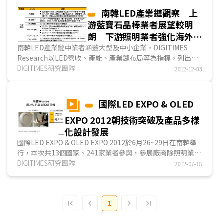
南韓LED產業鏈觀察 上
游藍寶石晶棒業者展望較明
朗 下游照明業者強化海外布
局
南韓LED產業鏈中業者涵蓋大型及中小企業，DIGITIMES
Research以LED營收、產能、產業鏈布局等為指標，列出南
韓LED產業鏈上中下游各主要業者。上游藍寶石晶棒主要業者
DIGITIMES研究團隊
2012-12-03
有Sapphire Technology、Hansol Technics、DK Aztec及
OCI等...
國際LED EXPO & OLED
EXPO 2012朝技術突破及產品多樣
化設計發展
國際LED EXPO & OLED EXPO 2012於6月26~29日在南韓舉
行，本次共13個國家、241家業者參與，參展廠商除照明業者
外，設備、元件、原材料等業者也參與展出，其中，仍以地主
DIGITIMES研究團隊
2012-07-18
國南韓業者展出LED相關產品較為多元。本次展出重點...
1