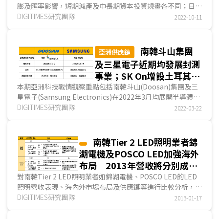
膨及匯率影響，短期減產及中長期資本投資規畫各不同；日本
生產據點
半導體曝光機大廠佳能(Canon)及尼康(Nikon)尋市場...
DIGITIMES研究團隊
2022-10-11
南韓斗山集團
亞洲供應鏈
及三星電子近期均發展封測
事業；SK On增設土耳其廠
力拼2025年全球產能達
本期亞洲科技戰情觀察重點包括南韓斗山(Doosan)集團及三
星電子(Samsung Electronics)在2022年3月均展開半導體封
220GWh；日本馬達廠
測新布局；SK On持續在亞、美、歐洲擴產，並與車廠...
DIGITIMES研究團隊
2022-03-22
Mabuchi Motor搶進EV市
場
南韓Tier 2 LED照明業者錦
湖電機及POSCO LED加強海外
布局 2013年營收將分別成長
42%及150%
對南韓Tier 2 LED照明業者如錦湖電機、POSCO LED的LED
照明營收表現、海內外市場布局及供應鏈等進行比較分析，在
營收表現部分，錦湖電機及POSCO LED的2012年LED照明營
DIGITIMES研究團隊
2013-01-17
收預估分別較2011年增加121%、184%，其2013年LED照明
營收...