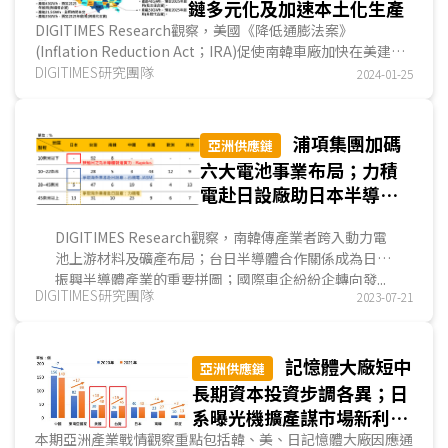
鏈多元化及加速本土化生產
DIGITIMES Research觀察，美國《降低通膨法案》
(Inflation Reduction Act；IRA)促使南韓車廠加快在美建造
電動車(EV)專用工廠，亦帶動韓系車用電池製造商推動供應...
DIGITIMES研究團隊
2024-01-25
浦項集團加碼
亞洲供應鏈
六大電池事業布局；力積
電赴日設廠助日本半導體
振興；中國車企收購海外
DIGITIMES Research觀察，南韓傳產業者跨入動力電
車廠擴大全球布局
池上游材料及礦產布局；台日半導體合作關係成為日本
振興半導體產業的重要拼圖；國際車企紛紛企轉向發...
DIGITIMES研究團隊
2023-07-21
記憶體大廠短中
亞洲供應鏈
長期資本投資步調各異；日
系曝光機擴產謀市場新利
基；蘋果供應鏈正減少中國
本期亞洲產業戰情觀察重點包括韓、美、日記憶體大廠因應通