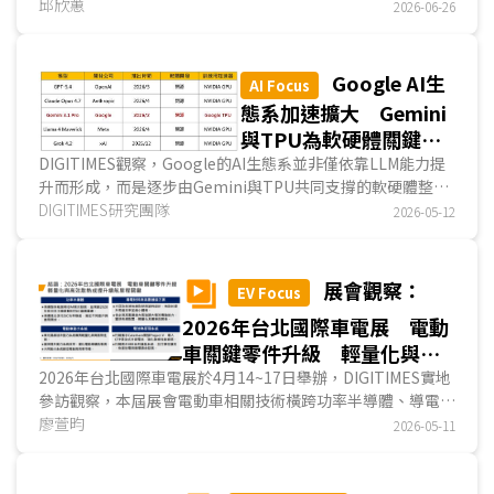
液冷板、CDU、分歧管、快接頭、管路、閥件與監控系統等
邱欣蕙
2026-06-26
關鍵零組件，皆吸引眾多廠商投入展示，反映液冷已不再只是
少數系統廠或散熱廠所主導的專案型解決方案，而是逐步形成
完整供應鏈、規格分工與量產競爭。...
Google AI生
AI Focus
態系加速擴大 Gemini
與TPU為軟硬體關鍵支
柱
DIGITIMES觀察，Google的AI生態系並非僅依靠LLM能力提
升而形成，而是逐步由Gemini與TPU共同支撐的軟硬體整合
架構而建立。其中，Gemini為軟體端的關鍵支柱，負責串聯
DIGITIMES研究團隊
2026-05-12
應用、平台與服務入口，推動生成式AI能力快速滲透至
Google既有產品體系；TPU則作為硬體端的關鍵支柱，承接
模型訓練與推論所需的底層算力需求，強化Google對AI基礎
展會觀察：
EV Focus
設施的掌握度。...
2026年台北國際車電展 電動
車關鍵零件升級 輕量化與高
效散熱成提升續航里程關鍵
2026年台北國際車電展於4月14~17日舉辦，DIGITIMES實地
參訪觀察，本屆展會電動車相關技術橫跨功率半導體、導電材
料與高壓連接方案、動力系統及電池熱管理系統四大面向，各
廖萱昀
2026-05-11
業者透過策略整併與關鍵技術升級，實現提升系統效率、輕量
化設計與優化散熱性能，持續精進電動車性能表現。...