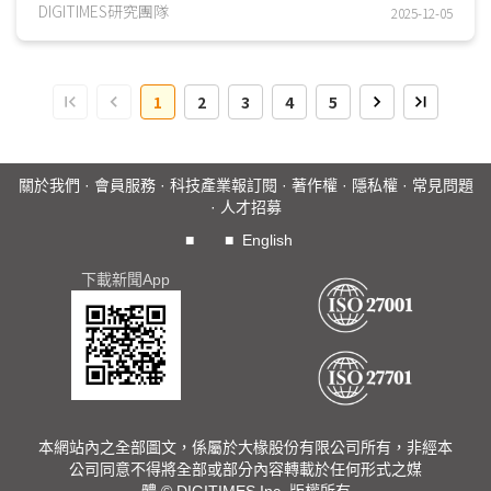
案」與「液冷技術」；在算力解決方案部分，儘目前管
DIGITIMES研究團隊
2025-12-05
NVIDIA高階RTX產品無法於中國市場直接銷售，然展場仍可
見部分廠商推出可搭配RTX架構的伺服器方案；另一方面，受
益於中國國內政策支持，中國液冷資料中心建置相當積極，其
1
2
3
4
5
中又以L2L方案為中國市場主流選擇。...
關於我們
·
會員服務
·
科技產業報訂閱
·
著作權
·
隱私權
·
常見問題
·
人才招募
■
■
English
下載新聞App
本網站內之全部圖文，係屬於大椽股份有限公司所有，非經本
公司同意不得將全部或部分內容轉載於任何形式之媒