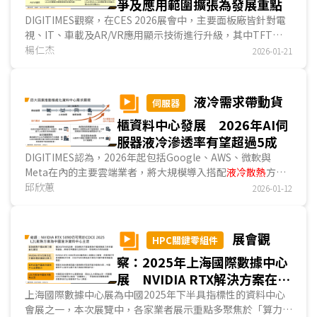
提升自家中國工廠自動化的現象。...
爭及應用範圍擴張為發展重點
DIGITIMES觀察，在CES 2026展會中，主要面板廠皆針對電
視、IT、車載及AR/VR應用顯示技術進行升級，其中TFT
LCD業者主要改良背光模組結構，以提升色彩表現與對比值；
楊仁杰
2026-01-21
而AMOLED業者則引進傳統RGB條狀次畫素結構，以改善顯
示內容細部的銳利度。除此之外，技術應用範圍的擴張亦為發
展重點，例如原僅用於電視用TFT LCD面板的低反射率表面
液冷需求帶動貨
伺服器
處理技術擴張至IT及車載應用；原僅用於手機、穿戴用
櫃資料中心發展 2026年AI伺
AMOLED面板的Hybrid架構、LTPO背板技術擴張至IT應用。
而在AR/VR用微型顯示器方面，包括LCoS、Micro OLED及
服器液冷滲透率有望超過5成
Micro LED業者皆致力改善面板輝度、解析度與色彩表現。
DIGITIMES認為，2026年起包括Google、AWS、微軟與
Meta在內的主要雲端業者，將大規模導入搭配
液冷散熱
方案
的自研ASIC AI伺服器。液冷功能不僅是個別零組件的升級，
邱欣蕙
2026-01-12
更牽動整個資料中心機電架構、伺服器設計與測試流程的革
新。預估2026年隨著雲端業者採液冷方案的ASIC AI伺服器出
貨放量，AI伺服器液冷滲透率將有望突破5成...
展會觀
HPC關鍵零組件
察：2025年上海國際數據中心
展 NVIDIA RTX解決方案在中
國仍具可見度 L2L為中國主
上海國際數據中心展為中國2025年下半具指標性的資料中心
會展之一，本次展覽中，各家業者展示重點多聚焦於「算力方
流直接液冷技術