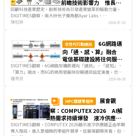
前瞻技術影響力 惟長遠
發展仍仰賴生態系支持
回顧科技產業歷史，創新技術為引發產業變革的驅動力量，
DIGITIMES觀察，兩大矽光子獨角獸Ayar Labs、
Lightmatter採用小晶片(Chiplet)、3D封裝、異質整合和光
陳冠榮
2026-07-10
子中介層等新技術概念，各自研發光學小晶片TeraPHY、光
互連產品Passage等創新方案，同時布局外部雷射光源模組和
可拆式光纖陣列單元等關鍵零組件，且Ayar Labs、
6G網路邁
次世代行動通訊
Lightmatter已投入研發極具創新、前瞻性的光互連產品，長
向「通、感、算」融合
期而言，預估兩大業者的創新技術將對資料中心、AI硬體供應
電信基礎建設將往伺服器
鏈產生關鍵影響力。...
化發展
DIGITIMES觀察，6G網路架構將邁向「通訊」、「感知」、
「算力」融合，而6G的商用發展除仰賴通訊協定演進，也需
端視底層硬體的物理限制與熱管理上的技術突破。次太赫茲頻
鍾易良
2026-06-30
段的擴展、通感一體化(ISAC)的導入、語義通訊與算力解耦及
波形標準的權衡，正促使基地台朝向「AI伺服器化」發展。...
展會觀
HPC關鍵零組件
察：COMPUTEX 2026 AI解
熱需求持續爆發 液冷供應鏈
進入規格整合
DIGITIMES觀察，COMPUTEX 2026顯示液冷供應鏈正由早期
導入階段，進入更細緻的零組件競爭。從展場觀察來看，包括