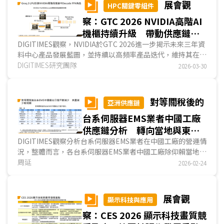
展會觀
HPC關鍵零組件
察：GTC 2026 NVIDIA高階AI
機櫃持續升級 帶動供應鏈價
值提升 積極布局AI推論運算
DIGITIMES觀察，NVIDIA於GTC 2026進一步揭示未來三年資
料中心產品發展藍圖，並持續以高頻率產品迭代，維持其在AI
解決方案
基礎建設市場的領先地位。相較GTC 2025的重點仍偏向高算
DIGITIMES研究團隊
2026-03-30
力機櫃布局，GTC 2026則更進一步將產品主軸由「訓練算力
提升」延伸至「推論架構重組」，顯示NVIDIA已將AI推論正
式納入下一階段資料中心核心布局，並開始針對不同AI工作負
對等關稅後的
亞洲供應鏈
載，提出更細緻的系統級解決方案。...
台系伺服器EMS業者中國工廠
供應鏈分析 轉向當地與東協
市場客戶為主
DIGITIMES觀察分析台系伺服器EMS業者在中國工廠的營運情
況，整體而言，各台系伺服器EMS業者中國工廠除仰賴當地中
系CSP的客戶外，海外出口受美國對等關稅影響，美國市場客
周延
2026-02-24
戶數量有所下降，出口重心有逐漸轉向東協的趨勢，無論是供
應東協自家關係企業伺服器零組件，或是中系CSP東協資料中
心所需要的伺服器及其半成品；另一方面，由於中國當地電子
展會觀
顯示科技與應用
零組件供應鏈完備，各廠上游供應鏈多以供應當地為主；此
察：CES 2026 顯示科技畫質競
外，有觀察到台系伺服器EMS業者採購中國當地自動化設備，