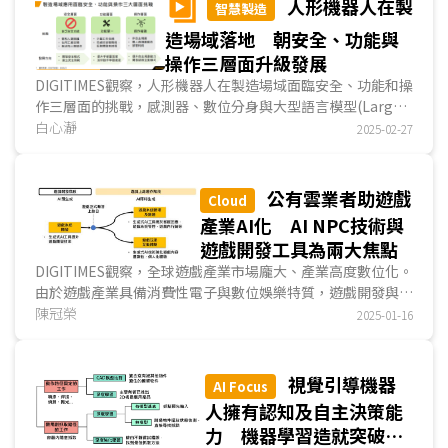
人形機器人在製
智慧製造
造場域落地 朝安全、功能與
操作三層面升級發展
DIGITIMES觀察，人形機器人在製造場域面臨安全、功能和操
作三層面的挑戰，感測器、數位分身與大型語言模型(Large
Language Model；LLM)等是發展關鍵。人形機器人...
白心瀞
2025-02-27
公有雲業者助遊戲
Cloud
產業AI化 AI NPC技術與
遊戲開發工具為兩大焦點
DIGITIMES觀察，全球遊戲產業市場龐大、產業高度數位化。
由於遊戲產業具備消費性電子與數位娛樂特質，遊戲開發與結
合生成式AI技術的潛力受到公有雲與遊戲業者重視。生成式AI
陳冠榮
2025-01-16
技術可提升遊戲開發效率、優化玩家體驗。但也存在AI技術尚
未成熟、侵犯智慧財產權等爭議
視覺引導機器
AI Focus
人擁有認知及自主決策能
力 機器學習造就突破性