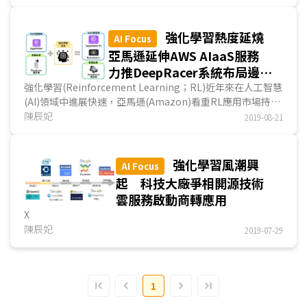
(Autonomous Mobile Robot；AMR)。韓系品牌則不約而同
以協作型機器人(Collaborative robot；Cobot)展示廚房應
用。另外，遠端搖控機器人(telerobot)及外骨骼機器人
強化學習熱度延燒
AI Focus
(robotic exoskeleton)因多種技術支援下，可進行更精密的
亞馬遜延伸AWS AIaaS服務
操作。此外，許多新創公司開始採用開源策略，以壯大自家生
力推DeepRacer系統布局邊緣
態圈。
應用市場
強化學習(Reinforcement Learning；RL)近年來在人工智慧
CES會場出現大量能自主移動的AMR，其中最受矚目的是
(AI)領域中進展快速，亞馬遜(Amazon)看重RL應用市場持續
三星電子(Samsung Electronics)所推出的智慧管家機器人
升溫，延續過去以實體裝置延伸AWS雲端服務的商業策略，
陳辰妃
Ballie。由於具備自主移動、語音識別及環境觀察等能力，家
2019-08-21
基於自駕車競賽情境，推出DeepRacer開發系統，讓開發者
用AMR長期或可取代智慧音響的智慧家庭中樞地位。
從中掌握RL...
協作型機器手臂能見度在CES 2020亦顯著提升，韓廠三
星與樂金(LG)皆相當積極，三星展示智慧廚房助手Bot
強化學習風潮興
AI Focus
Chef，可進行食材處理，並協助烹飪。樂金推出類似概念的
起 科技大廠爭相開源技術
ChefBot，但更著重與其CLOi系列AMR的協作，來達成智慧
雲服務啟動商轉應用
餐廳的完整情境。
X
CES 2020另一個機器人應用焦點為人機互動，豐田
陳辰妃
2019-07-29
(Toyota)與多家美系新創業者合作的遠端搖控機器人，透過
5G、AI、感測器及VR等成熟技術的整合應用，可遠距進行低
延？且極為細緻而複雜的操作。美系業者Sarcos則推出可輕
易舉起重物的外骨骼機器人。
1