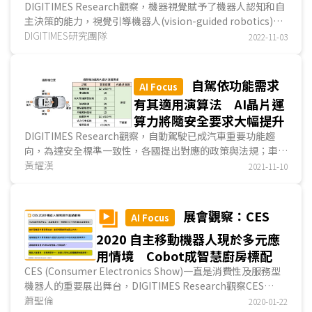
應用
DIGITIMES Research觀察，機器視覺賦予了機器人認知和自
主決策的能力，視覺引導機器人(vision-guided robotics)成
為工業自動化的重要推手。而隨機容器內取料(rando...
DIGITIMES研究團隊
2022-11-03
自駕依功能需求
AI Focus
有其適用演算法 AI晶片運
算力將隨安全要求大幅提升
DIGITIMES Research觀察，自動駕駛已成汽車重要功能趨
向，為達安全標準一致性，各國提出對應的政策與法規；車廠
亦依據各項自動駕駛功能，搭配合適的演算法技術與AI...
黃耀漢
2021-11-10
展會觀察：CES
AI Focus
2020 自主移動機器人現於多元應
用情境 Cobot成智慧廚房標配
CES (Consumer Electronics Show)一直是消費性及服務型
機器人的重要展出舞台，DIGITIMES Research觀察CES
2020展場有大半機器人展示皆屬自主移動式機器人
蕭聖倫
2020-01-22