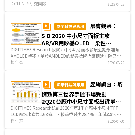
載板，受到重視。日本曾是IC載板主要供應國，其市...
DIGITIMES研究團隊
2023-04-27
展會觀察：
顯示科技與應用
SID 2020 中小尺寸面板主攻
AR/VR用矽基OLED 柔性
AMOLED面板亦持續進化
DIGITIMES Research觀察，中小尺寸面板發展近期急速向
AMOLED轉移，基於AMOLED的新興技術持續精進，除已導
入量產的折疊式AMOLED面板外，亦向適合擴增/虛擬實境
楊仁杰
2020-08-20
(AR/VR)應用的矽基AMOLED (OLEDoS)、可捲式AMOLED面
板邁進，其他尚包括面板下照相鏡頭等技術。而在TFT LCD
新興技術方面，則以面板下指紋辨識技術為主。另外，被視為
產銷調查：疫
顯示科技與應用
最有未來性的自發光Micro LED技術，亦有多家業者推出展
情致第三世界手機市場受創
品。
中小尺寸面板近期市場因智慧型手機成長漸現停滯、平板
2Q20台廠中小尺寸面板出貨量將
電腦及車用面板向大尺寸推進，而欠缺發展機會，主要面板廠
季減4.4%
DIGITIMES Research統計2020年第1季台廠中小尺寸TFT
發展較積極的新興應用為車用抬頭顯示器(HUD)以及AR/VR。
LCD面板出貨為1.68億片，較前季減少28.4%、年減8.8%，
而在新興技術方面，柔性AMOLED面板仍是近期發展最迅速
主因COVID-19(新冠肺炎)疫情爆發，導致中國大陸供應鏈暫
楊仁杰
2020-04-30
的技術，除已量產的折疊式面板，並擴展至可捲式面板，而繼
時無法出貨，尤以手機應用受影響最大；第2季中國疫情雖緩
面板下指紋辨識技術後，將照相鏡頭置於柔性AMOLED面板
和並復工，但第三世界尤其印度深受疫情影響，4月起幾乎全