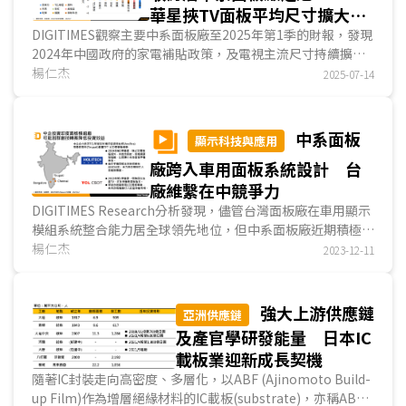
華星挾TV面板平均尺寸擴大獲
利後來居上
DIGITIMES觀察主要中系面板廠至2025年第1季的財報，發現
2024年中國政府的家電補貼政策，及電視主流尺寸持續擴
大，為中系面板廠獲利改善的主要原因....
楊仁杰
2025-07-14
中系面板
顯示科技與應用
廠跨入車用面板系統設計 台
廠維繫在中競爭力
DIGITIMES Research分析發現，儘管台灣面板廠在車用顯示
模組系統整合能力居全球領先地位，但中系面板廠近期積極針
對此類技術與產能進行投資，雖在技術面追上台廠仍....
楊仁杰
2023-12-11
強大上游供應鏈
亞洲供應鏈
及產官學研發能量 日本IC
載板業迎新成長契機
隨著IC封裝走向高密度、多層化，以ABF (Ajinomoto Build-
up Film)作為增層絕緣材料的IC載板(substrate)，亦稱ABF