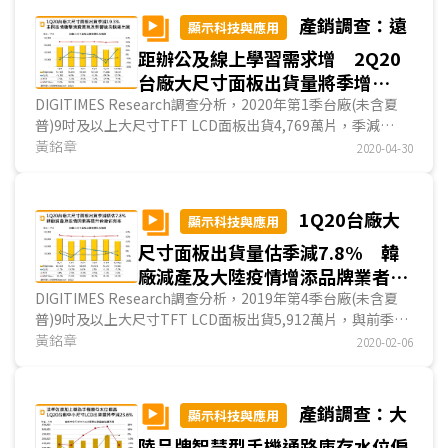
下的技術亦趨向成熟。TFT LCD陣營也積極發展面板下指紋
面停工至至少5月初，台廠出貨重點─中低階智慧型手機暨功
產銷調查：遠
顯示科技與應用
辨識技術。
能手機用a-Si TFT LCD需求因而恐續減，使整體出貨量季減
較令人意外的是，儘管有過去
華映
等台廠的失敗紀錄，陸
距辦公及線上學習需求增 2Q20
4.4%、年減10.4%。
廠京東方及天馬分別推出反射式TFT LCD面板，期待打入電
第1季台廠手機用LCD出貨量季減34.4%，為各應用別減
台廠大尺寸面板出貨量將季增
子書閱讀器市場。不過，元太在此時機，研發出反應速度較快
幅最大，主因疫情導致深圳白牌供應斷鏈，中低階智慧型手機
12.9%
DIGITIMES Research調查分析，2020年第1季台廠(未含夏
的新一代彩色電子紙顯示器，期待打入高階電子書閱讀器市
暨功能手機出貨停頓；季減幅較小者為低階中尺寸面板應用
普)9吋及以上大尺寸TFT LCD面板出貨4,769萬片，季減
場。因反射式TFT LCD的視覺效果並無太大改善，挑戰電子
(含智慧型音響)及平板電腦應用，分別為14.1%及14.6%，主
19.3%、年減12.3%，主因新冠肺炎疫情導致位於中國大陸的
黃銘章
2020-04-30
紙顯示器的勝算仍舊不大。
因3月中國復工後，因遠距教學需求，積極追單。業者方面，
後段模組產線缺工、缺零組件及包裝材料，消費買氣亦受影
彩晶因減少手機用面板生產，轉產平板電腦、車用面板等中尺
響。預估第2季因後段模組產線恢復正常運作，加上第1季訂
寸應用，致出貨片數季減34.4%，而友達、群創季減幅度則皆
單生產遞延與遠距辦公、線上學習需求增加，台廠第2季大尺
1Q20台廠大
顯示科技與應用
在2成左右。
寸LCD面板出貨量可望季增12.9%。
第2季受疫情影響，將偏離第2季為中小尺寸面板傳統旺
尺寸面板出貨量估季減7.8% 韓
展望第2季，在需求方面，主要成長動能在NB及9吋以上
季的出貨軌道，在第三世界仍深受疫情傷害，尤其印度全面封
平板電腦應用，其次是含AIO PC的監視器應用，至於LCD TV
廠減產及大陸疫情增添品牌業者轉
城停工至少至5月初狀況下，中低階智慧型手機及功能手機面
面板因不少TV品牌或代工廠墨西哥、巴西等地生產線停工或
單意願
DIGITIMES Research調查分析，2019年第4季台廠(未含夏
板需求將持續冷凍，導致台廠整體手機用LCD出貨量續季減
半停工，預估第2季面板需求動能由高至低依序將是NB、平板
普)9吋及以上大尺寸TFT LCD面板出貨5,912萬片，與前季持
12.4%，且跌破1億片大關；出貨量季增幅度最大應用別則仍
電腦、PC監視器、TV應用。
平，然年減5.2%，為連續4季較前一年同期減少，主因陸廠擴
黃銘章
2020-02-06
將為受惠遠距教學需求的平板電腦應用，估可反彈達36.8%。
供給方面，京東方及華星光電第2季產能續增，LG
大產能，使台廠TV及監視器面板出貨年減。預估2020年第1
第2季因群創、彩晶皆降低生產手機用面板比重，轉產平
Display (LGD)將減產LCD TV面板但增加IT用面板出貨，三星
季台廠大尺寸LCD面板出貨量在疫情可控情境下將季減
板電腦等中尺寸應用，出貨量將分別季減10.6%及3.3%；僅
顯示器(SDC)年底將退出LCD市場，雖因IT應用急單暫時放慢
７.8%，但優於產業平均(減幅10.3%)，主要係韓廠減產及大
產銷調查：大
友達因早已淡出功能手機面板生產，出貨量反可望有小幅季
顯示科技與應用
減產步調，但品牌業者已展開轉單動作。京東方、華星光電、
陸疫情因素影響，部分訂單轉向台廠。
增；但和2019年第2季相比，因彩晶在
華映
財務危機後即積極
中電熊貓均加強IT面板出貨，以降低第2季因LCD TV面板需求
陸品牌智慧型手機通路庫存水位偏
影響2020年第1季台廠大尺寸面板出貨因素，在需求方