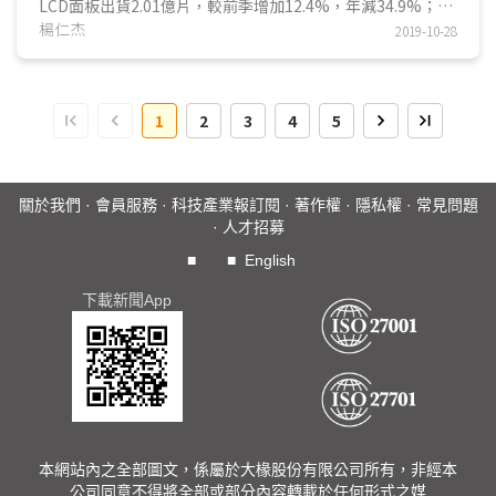
損主因，第3季台廠TV面板及監視器類面板出貨量均較前季減
LCD面板出貨2.01億片，較前季增加12.4%，年減34.9%；預
小尺寸LCD出貨量年減2.7%。
少。另外，第3季台廠9吋以上平板電腦用面板出貨表現佳，
期第4季出貨量將季減17.6%，年減幅並達31.1%。第3季主要
楊仁杰
2019-10-28
2020年第1季因智慧型手機通路庫存已高，手機面板需求
主要受惠亞馬遜(Amazon)、華為終端出貨增加。
應用別多受惠旺季效應，且功能型手機訂單於9月出貨，使台
下滑，台灣三大面板廠中小尺寸LCD出貨量季減幅度皆將在
影響第4季台廠大尺寸面板出貨因素，就供給面而言，韓
廠中小尺寸面板出貨季增。至於第4季則將進入淡季，且智慧
20%以上；但和2019年第1季相比，因友達、彩晶有效降低手
廠包括三星顯示器(SDC)及LG Display (LGD)已展開南韓地區
型手機出貨將受中美貿易戰影響，使台廠中小尺寸LCD出貨量
機用面板佔整體中小尺寸面板出貨比重，出貨量將不減反增。
減產或停產動作，以提早進行事業轉型，此將有助紓緩大尺寸
1
2
3
4
5
將季減。
LCD面板供給過剩情形，然因陸廠大尺寸面板產能仍持續增
2019年第3季，台廠手機用面板出貨量季增19.2%，為各
加，55、65吋TV面板訂單逐漸轉向陸廠，使韓廠減產對台廠
應用別最佳，主因智慧型手機出貨持續成長，加上功能型手機
出貨助益有限。
用面板需求於9月浮現；平板電腦面板出貨量則因7~8吋需求
關於我們
·
會員服務
·
科技產業報訂閱
·
著作權
·
隱私權
·
常見問題
總計2019全年台廠大尺寸面板出貨量預估為2.32億片，
減少，季減幅度達21.8%。
·
人才招募
佔全球比重預估仍達3成以上。
第4季為傳統淡季，台廠主要中小尺寸TFT LCD應用出貨
量皆將季減，幅度最小者將為前季減幅最大、基期較低的平板
■
■
English
電腦應用，估8.1%，其餘主要應用別季減幅度皆恐在10%以
下載新聞App
上。最值一提的仍是最大應用－手機，智慧型手機除淡季效應
外，中美貿易戰亦將持續影響出貨，而功能型手機亦將因需求
提前於9月發生，第4季需求將下滑，使整體台廠手機用TFT
LCD出貨量季減18.4%。
業者近況方面，苦撐3季的
華映
終究於9月宣布破產清
算；彩晶受惠功能型手機面板急單，使其整體中小尺寸面板
2019年第3季出貨季增20.1%，增幅為台廠之冠；友達及群創
則主要受惠智慧型手機面板需求，出貨量季增幅約為6~7%。
本網站內之全部圖文，係屬於大椽股份有限公司所有，非經本
進入第4季淡季，因功能手機面板需求下滑，彩晶將提升
公司同意不得將全部或部分內容轉載於任何形式之媒