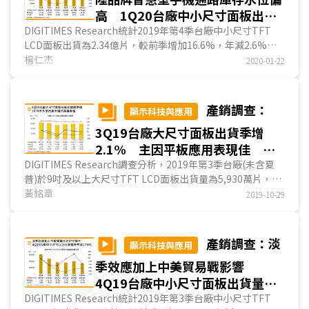
改變生產策略，逐漸提升生產中尺寸面板比重，出貨年減幅將
減弱所產生的衝擊。
面，第1季本為傳統淡季，新型冠狀病毒疫情發展將進一步打
高 1Q20台廠中小尺寸面板出貨
僅2.4%，友達及群創年減幅則恐較大。
擊大陸市場消費買氣；供給面主要有利因素為韓廠繼續減產，
量將季減23.6%
DIGITIMES Research統計2019年第4季台廠中小尺寸TFT
加上大陸多處採取封城、封閉式管理措施，上游材料及零組件
LCD面板出貨為2.34億片，較前季增加16.6%，年減2.6%，
供應將受到衝擊，反觀台廠大尺寸面板前段製程產線均在台
因大陸品牌意欲達成年度出貨量目標而對手機及平板電腦面板
楊仁杰
2020-01-22
灣，且台灣上游材料與關鍵零組件供應鏈完整，有利於爭取品
拉貨，且功能型手機於12月亦浮現面板急單，使台廠中小尺
牌業者訂單。
寸LCD出貨季增；預估2020年第1季出貨量將季減23.6%，年
細部來看，預估第1季台廠各主要應用別出貨量較前季減
減2.7%，主因第1季為傳統淡季，加上華為智慧型手機通路庫
產銷調查：
顯示科技與應用
幅將以TV面板最小，終端市場急凍的平板電腦用面板季減幅
存偏高，拉貨力道將降低。
度將最大。
3Q19台廠大尺寸面板出貨季增
2019年第4季台廠手機用LCD出貨量季增25.3%，為各應
在韓廠減產LCD TV面板趨勢下，預估2020年台廠在全球
用別增幅最大，主因大陸品牌智慧型手機及功能型手機面板需
2.1% 主因平板應用表現佳
大尺寸LCD面板產能比重約24%，然因台廠出貨量偏重尺寸
求上揚；季減幅度最大者為可攜式DVD、智慧音響等中尺寸消
4Q19出貨估微增0.9%
DIGITIMES Research調查分析，2019年第3季台廠(未含夏
相對較小的NB及監視器面板，預估2020年台廠在大尺寸LCD
費性應用，達29.7%。業者方面，彩晶受惠功能型手機面板急
普)於9吋及以上大尺寸TFT LCD面板出貨量為5,930萬片，季
面板出貨量佔有率可維持在3成以上。
單，使其整體中小尺寸LCD 2019年第4季出貨季增28.2%，增
增2.1%，優於原先出貨持平的預期，主因中美貿易戰不確定
黃銘章
2019-10-29
幅為台廠之冠。
因素下，有部分已提前在第3季出貨，加上9吋以上平板電腦
2020年第1季為傳統淡季，台廠主要中小尺寸LCD應用出
用面板出貨表現佳所致。但也因提前出貨，且第4季終端產品
貨量皆將季減，且幅度皆將在10%以上，其中，季減幅度最
需求不旺，預期第4季台廠大尺寸面板出貨量將僅微幅季增。
產銷調查：淡
顯示科技與應用
大者將為手機應用，主因前季拉貨積極導致庫存水位偏高，使
第3季台廠大尺寸面板出貨量中，最大應用別NB比重達
整體台廠手機用LCD出貨量將季減26.6%；和2019年第1季相
季效應加上中美貿易戰影響
36.5%，且為連2季提升，因NB面板近1年來價格跌幅為主要
比，則多數應用別出貨量將增加，主因2019年第1季
華映
部分
應用中最小，TV面板價格則有顯著下跌，如55/65吋面板市場
4Q19台廠中小尺寸面板出貨量將
訂單無法出貨，經過1年轉單，台廠出貨恢復正常，但因手機
均價相對2018年同期，下跌達25~30%，是導致面板業者虧
季減17.6%
DIGITIMES Research統計2019年第3季台廠中小尺寸TFT
及平板電腦應用分別將年減10%及12%，仍將使台廠整體中