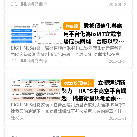
產業正朝技術與數據驅動轉型。硬體商發展硬體驅動...
DIGITIMES研究團隊
2026-01-28
數據價值化與應
物聯網
用平台化為IoMT穿戴市
場成長關鍵 台廠以軟硬
整合及醫療驗證合作為突
DIGITIMES觀察，醫療物聯網(IoMT)正從消費性健康穿戴邁
向臨床級監測與資料價值化階段。全球IoMT穿戴市場在高齡
破口
化、慢性病普及與
DIGITIMES研究團隊
遠距醫療
常態化的推動下快速成長，2...
2025-11-07
立體連網新
次世代行動通訊
勢力—HAPS中高空平台崛
起 橋接衛星與地面網路
的戰略新星
DIGITIMES研究發現，在衛星通訊及整合感測與通訊(ISAC)快
速發展的浪潮下，無線通訊領域正迎來前所未有的變革。這股
趨勢驅動著對於更廣覆蓋、更高頻寬、低延遲且靈活...
鍾易良
2025-10-31