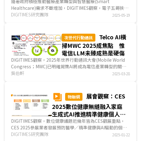
落地仍待時間驗證
隨著政府積極推動醫療產業轉型與智慧醫療(Smart
Healthcare)需求不斷增加，DIGITIMES觀察，電子五哥挾其
資通訊技術優勢，透過延伸硬體製造能力至醫材與監測裝置、
DIGITIMES研究團隊
2025-05-19
開...
Telco AI橫
次世代行動通訊
掃MWC 2025成焦點 惟
電信LLM未臻成熟是硬傷
DIGITIMES觀察，2025年世界行動通訊大會(Mobile World
Congress；MWC)已明確揭櫫AI將成為電信產業轉型的關鍵
技術，同時也是協助電信產業在後5G世代提高網路...
吳伯軒
2025-03-28
展會觀察：CES
物聯網
2025數位健康無縫融入家庭
生成式AI推進精準健康個人化
服務
DIGITIMES觀察，數位健康議題近幾年皆為CES觀展重點，
CES 2025參展業者發展預防醫學／精準健康與AI驅動的個人
化指導產品／服務已成為趨勢，全齡健康管理、心理.....
DIGITIMES研究團隊
2025-01-22