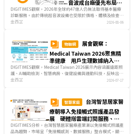
音波成台廠優先布局醫
材新商機
DIGITIMES觀察，2026年全球約47億人仍無法取得基本醫療
診斷服務。由於傳統超音波設備也受限於價格、體積及檢查排
程，難以延伸至第一線場域。手持式超音波將探頭、影像處
金西芷
2026-08-06
理、無線通訊、App與雲端功能整合於單一裝置，是醫學影像
設備中，產品架構最接近ICT產品的一類。隨著POCUS需求增
加，醫療設備大廠、超音波新創與台灣ICT業者相繼投入，競
展會觀察：
物聯網
爭已由硬體規格延伸至AI軟體、法規驗證與通路布局。...
Medical Taiwan 2026聚焦精
準健康 用戶生理數據納入遠
距診療、長照與運動
DIGITIMES觀察，Medical Taiwan 2026展示內容涵蓋遠距照
護、AI輔助檢測、智慧病房、復健設備與運動科技，反映出用
戶生理數據已納入診療、長照及運動服務。本屆業者除展示設
金西芷
2026-07-17
備功能，也強調資料量測、平台串接與後續判讀，並展示醫
院、長照機構及居家場域的導入案例，呈現精準健康由產品展
示邁入實際應用發展。多數醫材已取得TFDA、美國FDA或其
台灣智慧居家醫
智慧家庭
他市場許可，產業重點開始步入通路拓展與商業模式驗證。...
療朝導入免接觸式照護產品發
展 硬體搭雲端訂閱服務、軟
體平台採免月費模式
DIGITIMES分析，台灣智慧居家醫療產業漸以免接觸式照護產
品為趨勢，市場呈「免接觸感測、數據服務」整合模式，顯示