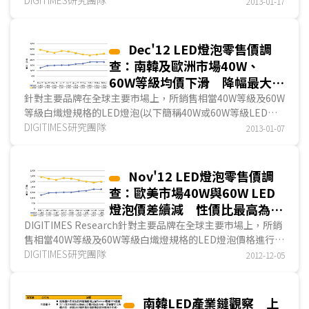
2013-01-17
收預估分別較2011年增加121%、184%，其2013年LED照明
營收...
Dec'12 LED燈泡零售價調
查：南韓及歐洲市場40W、
60W等級均價下滑 降幅最大達
4.3%
針對主要品牌在全球主要市場上，所銷售相當40W等級及60W
等級白熾燈規格的LED燈泡(以下簡稱40W或60W等級LED燈
泡)價格，DIGITIMES持續進行調查追蹤，以瞭解目前全球
DIGITIMES研究團隊
2013-01-07
LED燈泡價格趨勢。在各區市場中主要網上零售通路如
Kakaku、LED Mart、LED Mall、BulbAmerica、
eLightBulbs等...
Nov'12 LED燈泡零售價調
查：歐美市場40W與60W LED
燈泡價差續減 性價比最高為南
韓地區樂金40W產品
DIGITIMES Research針對主要品牌在全球主要市場上，所銷
售相當40W等級及60W等級白熾燈規格的LED燈泡價格進行調
查，以瞭解目前全球LED燈泡價格趨勢。在各區市場中主要網
DIGITIMES研究團隊
2012-12-05
上零售通路如Kakaku、LED Mart、LED Mall、
BulbAmerica、eLightBulbs等，蒐集主要品牌LED燈泡於當
地市場售價...
南韓LED產業鏈觀察 上