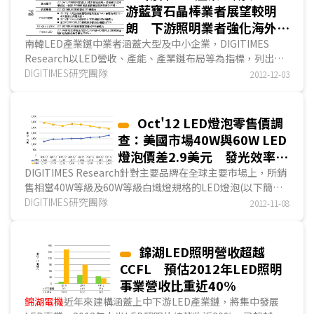
游藍寶石晶棒業者展望較明
朗 下游照明業者強化海外布
局
南韓LED產業鏈中業者涵蓋大型及中小企業，DIGITIMES
Research以LED營收、產能、產業鏈布局等為指標，列出南
韓LED產業鏈上中下游各主要業者。上游藍寶石晶棒主要業者
DIGITIMES研究團隊
2012-12-03
有Sapphire Technology、Hansol Technics、DK Aztec及
OCI等...
Oct'12 LED燈泡零售價調
查：美國市場40W與60W LED
燈泡價差2.9美元 發光效率最
高為南韓地區三星60W產品
DIGITIMES Research針對主要品牌在全球主要市場上，所銷
售相當40W等級及60W等級白熾燈規格的LED燈泡(以下簡稱
40W或60W等級LED燈泡)價格進行調查，以瞭解目前全球
DIGITIMES研究團隊
2012-11-08
LED燈泡價格趨勢。在各區市場中主要網上零售通路...
錦湖LED照明營收超越
CCFL 預估2012年LED照明
事業營收比重近40%
錦湖電機
近年來建構涵蓋上中下游LED產業鏈，將集中發展