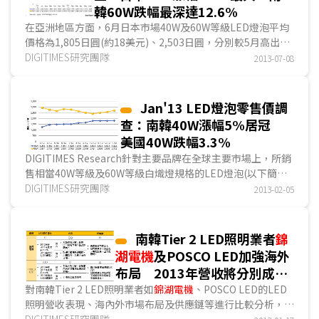
韓60W跌幅最深達12.6%
在亞洲地區方面，6月日本市場40W及60W等級LED燈泡平均
價格為1,805日圓(約18美元)、2,503日圓，分別較5月高出
5%、6.5%。南韓市場40W及60W等級均價為14,897韓元(約
DIGITIMES研究團隊
2013-07-08
13.1美元)、15,425韓元，分別較5月下滑0.6%、12.6%...
Jan'13 LED燈泡零售價調
查：南韓40W漲幅5%居冠
美國40W跌幅3.3%
DIGITIMES Research針對主要品牌在全球主要市場上，所銷
售相當40W等級及60W等級白熾燈規格的LED燈泡(以下簡稱
40W或60W等級LED燈泡)價格進行調查，以瞭解目前全球
DIGITIMES研究團隊
2013-02-05
LED燈泡價格趨勢。在各區市場中主要網上零售通路如
Kakaku...
南韓Tier 2 LED照明業者
錦
湖電機
及POSCO LED加強海外
布局 2013年營收將分別成長
42%及150%
對南韓Tier 2 LED照明業者如
錦湖電機
、POSCO LED的LED
照明營收表現、海內外市場布局及供應鏈等進行比較分析，在
營收表現部分，
DIGITIMES研究團隊
錦湖電機
及POSCO LED的2012年LED照明營