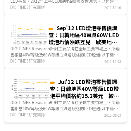
LED事業，2012年上半LED照明佔總營收近30%，已超越
CCFL成為重點發展項目，預估2012全年其LED照明事業營收
DIGITIMES研究團隊
2012-10-16
比重將達40%左右。此外，
錦湖電機
的LED封裝廠...
Sep'12 LED燈泡零售價調
查：日韓地區40W與60W LED
燈泡均價漲跌互見 歐美地區9
月價差5~17美元
DIGITIMES Research針對主要品牌在全球主要市場上，所銷
售相當40W等級及60W等級白熾燈規格的LED燈泡(以下簡稱
40W或60W等級LED燈泡)價格進行調查，以瞭解目前全球
DIGITIMES研究團隊
2012-10-03
LED燈泡價格趨勢。在各區市場中主要網上零售通路...
Jul'12 LED燈泡零售價調
查：日韓地區40W等級LED燈
泡平均價格約15.2美元 較歐
美地區低約7.7美元
DIGITIMES Research針對主要品牌在全球主要市場上，所銷
售相當40W等級及60W等級白熾燈規格的LED燈泡(以下簡稱
40W或60W等級LED燈泡)價格...
DIGITIMES研究團隊
2012-08-03