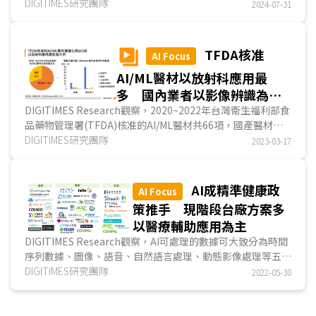
(CAGR) 35.8%成長至2030年的1,597億美元。台灣AI醫療...
DIGITIMES研究團隊
2024-07-31
TFDA核准
AI Focus
AI/ML醫材以放射科應用最
多 國內業者以影像辨識為技
術主流
DIGITIMES Research觀察，2020~2022年台灣衛生福利部食
品藥物管理署(TFDA)核准的AI/ML醫材共66項，國產醫材僅
佔3成，有鑑於醫療影像數據量佔醫療數據比重最多...
DIGITIMES研究團隊
2023-03-17
AI成精準健康政
AI Focus
策推手 現階段台廠方案多
以醫療輔助應用為主
DIGITIMES Research觀察，AI可處理的數據可大致分為時間
序列數據、圖像、語音、自然語言處理、動態影像處理等五大
類型，依據健康、醫療、照護不同健康歷程情境發展...
DIGITIMES研究團隊
2022-05-30