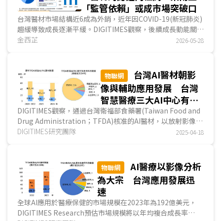
「監管依賴」或成市場突破口
台灣醫材市場結構近6成為外銷，近年因COVID-19(新冠肺炎)
趨緩導致成長逐漸平緩。DIGITIMES觀察，後續成長動能關鍵
在於從傳統醫材製造，轉向AI/ML產品加值。由於大型醫療設
金西芷
2026-05-28
備市場長期由國際品牌主導，台灣業者目前較可行的切入點是
利用既有影像與臨床資料，來發展AI判讀、病灶偵測與流程輔
助應用。整體而言，台灣AI/ML醫材的機會在於軟體加值與臨
台灣AI醫材朝影
物聯網
床流程整合；挑戰則在於醫材認證週期長，後續發展策略應以
像與輔助應用發展 台灣
成熟市場取證建立基礎，透過東南亞醫材監管依賴機制，將單
智慧醫療三大AI中心有助
一產品認證，延伸為多國市場效益。...
提升落地速度與產業規模
DIGITIMES觀察，通過台灣衛福部食藥署(Taiwan Food and
Drug Administration；TFDA)核准的AI醫材，以放射影像應
用為大宗，技術類型以深度學習為核心，產品定位多...
DIGITIMES研究團隊
2025-04-18
AI醫療以影像分析
物聯網
為大宗 台灣應用發展迅
速
全球AI應用於醫療保健的市場規模在2023年為192億美元，
DIGITIMES Research預估市場規模將以年均複合成長率