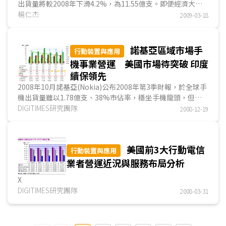
出貨量將較2008年下滑4.2%，為11.55億支。即便經濟大環
境表現不樂觀，但高階手機需求仍存在，因此，許多業者在此
楊仁杰
2009-03-18
領域布局仍不馬虎。2009年初，國際手機大廠分別推出新
品，多數配備觸控面板，且面板尺寸明顯較2008年提升，平
均約由2.8~3吋提升至3.2~3.8吋...
諾基亞區域市場手
行動裝置與應用
機事業營運 美國市場待突破 印度
續保領先
2008年10月諾基亞(Nokia)公布2008年第3季財報，於全球手
機出貨量雖以1.78億支、38%市佔率，穩坐手機龍頭，但與
前一年同期相比，營收(122.4億歐元)、獲利(10.9億歐元)分別
DIGITIMES研究團隊
2008-12-19
下滑5%與30%，原因在於其營收比重前2大區域市場－歐
洲、亞洲地區(含日本、不含大陸)已出現手機需求趨緩情況。
美國前3大行動電信
雖在世界多數地區，諾基亞手機銷售數量都是第1名，唯
行動裝置與應用
北美市場不買帳，近2年來該公司市佔率始終低於15%，屈居
業者營運近況與服務布局分析
第5名。2008年諾基亞一改以往策略，力求突破，表明將與美
X
國電信業者合作客製手機，提高機種數量。
DIGITIMES研究團隊
2008-03-31
同時，在手機出貨量成長動能最優的亞洲地區，如印度市
場，面對其他對手如三星(Samsung)亟欲搶攻