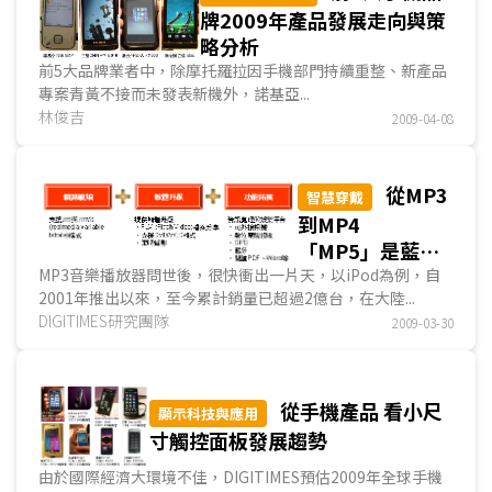
牌2009年產品發展走向與策
略分析
前5大品牌業者中，除摩托羅拉因手機部門持續重整、新產品
專案青黃不接而未發表新機外，諾基亞...
林俊吉
2009-04-08
從MP3
智慧穿戴
到MP4
「MP5」是藍海
還是紅海？
MP3音樂播放器問世後，很快衝出一片天，以iPod為例，自
2001年推出以來，至今累計銷量已超過2億台，在大陸...
DIGITIMES研究團隊
2009-03-30
從手機產品 看小尺
顯示科技與應用
寸觸控面板發展趨勢
由於國際經濟大環境不佳，DIGITIMES預估2009年全球手機