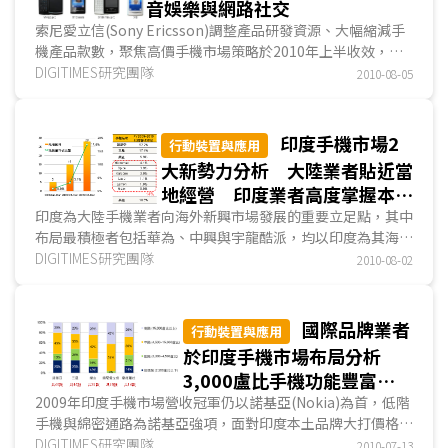
音娛樂與網路社交
索尼愛立信(Sony Ericsson)調整產品研發資源、大幅縮減手
機產品款數，聚焦高價手機市場策略於2010年上半收效，
2010年第1季起轉虧為盈，連續2季獲利。智慧型手機、
DIGITIMES研究團隊
音樂
2010-08-05
手機
、環保手機為索尼愛立信2010年的產品主軸，在智慧型
手機方面採多平台策略，推出Windows Mobile、Symbian、
Android平台手機，但以採Android作業系統的Xperia系列比
印度手機市場2
行動裝置與應用
重較高...
大新勢力分析 大陸業者貼近當
地經營 印度業者高度掌握本土
化需求
印度為大陸手機業者向海外新興市場發展的重要立足點，其中
布局最積極者包括華為、中興與宇龍酷派，均以印度為其海外
手機出貨量最大國家。另一方面隨著印度消費者對手機性價比
DIGITIMES研究團隊
2010-08-02
要求逐漸提高，多家印度手機業者也自2009年快速崛起，成
為僅次於諾基亞(Nokia)、三星電子(Samsung Electronics)
的重要勢力...
國際品牌業者
行動裝置與應用
於印度手機市場布局分析
3,000盧比手機功能豐富
1.5萬盧比為激戰區
2009年印度手機市場營收冠軍仍以諾基亞(Nokia)為首，低階
手機與綿密通路為諾基亞強項，面對印度本土品牌大打價格
戰，諾基亞則以新興國家特有的行動服務Nokia Money、
DIGITIMES研究團隊
2010-07-13