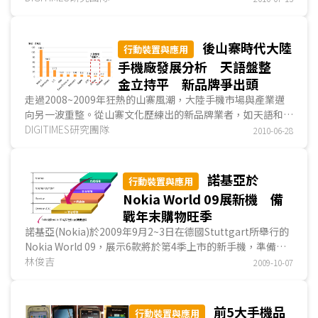
Nokia Life Tool等抓緊鄉村消費者的黏著度...
後山寨時代大陸
行動裝置與應用
手機廠發展分析 天語盤整
金立持平 新品牌爭出頭
走過2008~2009年狂熱的山寨風潮，大陸手機市場與產業邁
向另一波重整。從山寨文化歷練出的新品牌業者，如天語和金
立，欲擺脫「山寨」之名的策略調整，在尚未嚐到成果前卻先
DIGITIMES研究團隊
2010-06-28
陷入經營困局。另一方面新冒出頭的品牌業者，如OPPO與朵
唯，則大膽投注廣宣資源，欲先拉高知名度再談銷售...
諾基亞於
行動裝置與應用
Nokia World 09展新機 備
戰年末購物旺季
諾基亞(Nokia)於2009年9月2~3日在德國Stuttgart所舉行的
Nokia World 09，展示6款將於第4季上市的新手機，準備搶
食年末購物旺季商機。在新機中，最受矚目的...
林俊吉
2009-10-07
前5大手機品
行動裝置與應用