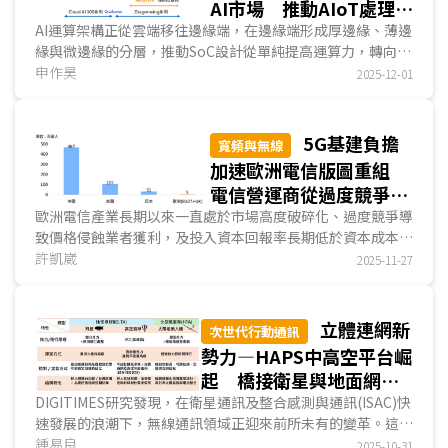
AI市場 推動AIoT處理器
市場版圖洗牌
AI運算架構正從雲端移往邊緣端，在邊緣端形成厚邊緣、薄邊
緣與微邊緣的分層，推動SoC設計從單純提高運算力，轉向更
重視功耗、整合度與軟體生態發展。手機SoC業者在此趨勢中
申作昊
2025-12-01
得利，高通與聯發科正藉已成熟的異質架構整合能力與晶片設
計能力，打入邊緣AI晶片市場，與傳統IPC、非消費端終端設
備業者發展合作關係，後續將成為邊緣AI晶片市場中不容小覷
5G基建負擔
寬頻與無線
的競爭者。...
加速歐洲電信版圖重組
電信營運商從過度競爭走
向基建共享
歐洲電信產業長期以來一直處於市場高度破碎化、過度競爭導
致價格侵蝕業者獲利，及投入資本回報率長期低於資本成本的
困境。這不僅削弱電信營運商的財務體質，更使其在5G和光
許凱崴
2025-11-27
纖等關鍵基礎設施的建設，遠遠落後於美國和中國。為扭轉營
運泥沼，歐洲電信營運商透過購併與基建的共享等策略...
立體連網新
次世代行動通訊
勢力—HAPS中高空平台崛
起 橋接衛星與地面網路
的戰略新星
DIGITIMES研究發現，在衛星通訊及整合感測與通訊(ISAC)快
速發展的浪潮下，無線通訊領域正迎來前所未有的變革。這股
趨勢驅動著對於更廣覆蓋、更高頻寬、低延遲且靈活...
鍾易良
2025-10-31