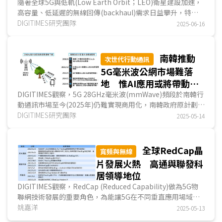
成形
隨著全球5G與低軌(Low Earth Orbit；LEO)衛星建設加速，
高容量、低延遲的無線回傳(backhaul)需求日益攀升，特別
是在偏遠或無法鋪設光纖的地區，凸顯E-band (71~86...
DIGITIMES研究團隊
2025-06-16
南韓推動
次世代行動通訊
5G毫米波公網市場難落
地 惟AI應用或將帶動毫
米波專網發展
DIGITIMES觀察，5G 28GHz毫米波(mmWave)頻段於南韓行
動通訊市場至今(2025年)仍難實現商用化，南韓政府原計劃扶
植第四家電信營運商Stage X將5G毫米波應用於地鐵...
DIGITIMES研究團隊
2025-05-14
全球RedCap晶
寬頻與無線
片發展火熱 高通與聯發科
居領導地位
DIGITIMES觀察，RedCap (Reduced Capability)做為5G物
聯網技術發展的重要角色，為能讓5G在不同垂直應用場域快
速普及，降低其硬體成本成為必要手段，為此須降低系...
姚嘉洋
2025-05-13