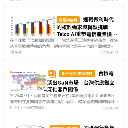
迎戰微利時代
寬頻與無線
的複雜需求與轉型挑戰
Telco AI重塑電信產業價值
曲線
在全球數位化浪潮的推動下，電信產業正快速從過往單一提供
語音與數據傳輸的角色，邁向智慧化與平台化的全面轉型。隨
著5G、物聯網、雲端運算與邊緣運算等技術的迅猛發展...
鍾易良
2025-09-26
台積電
化合物/功率半導體
淡出GaN市場 台灣供應鏈宜
深化客戶關係
2025年7月，台積電突然宣布要在2年內逐步退出GaN市場，
並聲明在此期間會持續滿足客戶需求，確保過渡期間的順利銜
接。以全球GaN市場角度，歐美業者大多仰賴台灣晶圓代工...
DIGITIMES研究團隊
2025-08-29
次世代行動網