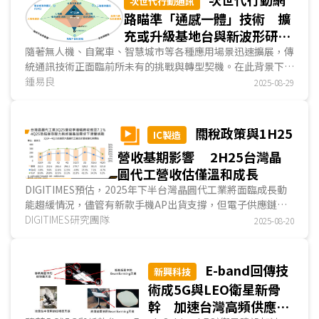
次世代行動通訊
路瞄準「通感一體」技術 擴
充或升級基地台與新波形研發
將是市場成長關鍵
隨著無人機、自駕車、智慧城市等各種應用場景迅速擴展，傳
統通訊技術正面臨前所未有的挑戰與轉型契機。在此背景下，
融合感測與通訊功能的「通感一體」(ISAC)技術，被視...
鍾易良
2025-08-29
關稅政策與1H25
IC製造
營收基期影響 2H25台灣晶
圓代工營收估僅溫和成長
DIGITIMES預估，2025年下半台灣晶圓代工業將面臨成長動
能趨緩情況，儘管有新款手機AP出貨支撐，但電子供應鏈拉
貨轉趨保守，第3季營收季增幅將放緩至7.1%；第4季營...
DIGITIMES研究團隊
2025-08-20
E-band回傳技
新興科技
術成5G與LEO衛星新骨
幹 加速台灣高頻供應鏈