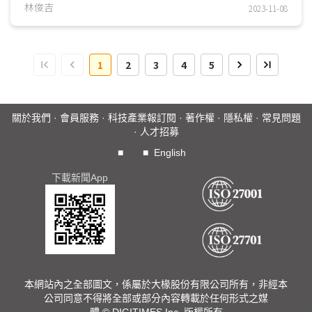
萬支，季減2.4%，與2022年同期相較，則增加5.0%；中國...
林俊吉
2023-11-08
1
2
3
4
5
關於我們
·
會員服務
·
科技產業報訂閱
·
著作權
·
隱私權
·
常見問題
·
人才招募
■
■
English
下載新聞App
本網站內之全部圖文，係屬於大椽股份有限公司所有，非經本
公司同意不得將全部或部分內容轉載於任何形式之媒