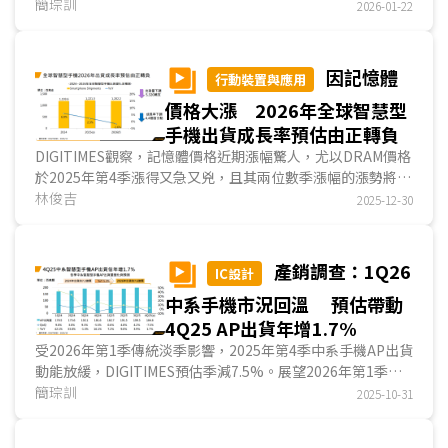
片設計業者的車用布局來看，整體產業發展主軸已全...
簡琮訓
2026-01-22
因記憶體
行動裝置與應用
價格大漲 2026年全球智慧型
手機出貨成長率預估由正轉負
DIGITIMES觀察，記憶體價格近期漲幅驚人，尤以DRAM價格
於2025年第4季漲得又急又兇，且其兩位數季漲幅的漲勢將延
續至2026年首季，嚴重衝擊包含智慧型手機在內的消費性電
林俊吉
2025-12-30
子出貨與銷售市況。DIGITIMES據供應鏈資訊，下調全球
2026年智慧型手機出貨預估至12.022億支，年成長率下修
為-1.6%。...
產銷調查：1Q26
IC設計
中系手機市況回溫 預估帶動
4Q25 AP出貨年增1.7%
受2026年第1季傳統淡季影響，2025年第4季中系手機AP出貨
動能放緩，DIGITIMES預估季減7.5%。展望2026年第1季，
中系手機品牌出貨預期維持低個位數成長，搭配品牌商...
簡琮訓
2025-10-31