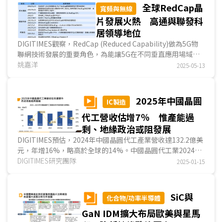
全球RedCap晶
寬頻與無線
片發展火熱 高通與聯發科
居領導地位
DIGITIMES觀察，RedCap (Reduced Capability)做為5G物
聯網技術發展的重要角色，為能讓5G在不同垂直應用場域快
速普及，降低其硬體成本成為必要手段，為此須降低系...
姚嘉洋
2025-05-13
2025年中國晶圓
IC製造
代工營收估增7％ 惟產能過
剩、地緣政治或阻發展
DIGITIMES預估，2024年中國晶圓代工產業營收達132.2億美
元，年增16%，略高於全球的14%。中國晶圓代工業2024年
營收動能回穩，除受惠新產能開出外，主要依靠客戶因應...
DIGITIMES研究團隊
2025-01-15
SiC與
化合物/功率半導體
GaN IDM擴大布局歐美與星馬