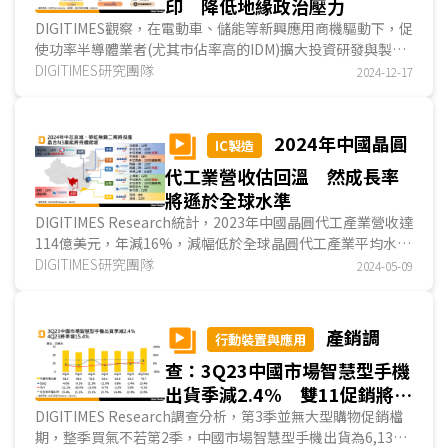
印 降低地緣政治壓力
DIGITIMES觀察，在電動車、儲能等新興應用商機驅動下，促
使功率半導體業者(尤其市佔率高的IDM)擴大投資研發與製造
設施，並透過美國《晶片與科學法案》(CHIPS and ....
DIGITIMES研究團隊
2024-12-17
2024年中國晶圓
IC製造
代工業營收估回溫 然成長率
將遜於全球水準
DIGITIMES Research統計，2023年中國晶圓代工產業營收達
114億美元，年減16%，減幅低於全球晶圓代工產業平均水準
(-13%)；展望2024年，DIGITIMES Research預估中...
DIGITIMES研究團隊
2024-05-09
產銷調
行動裝置與應用
查：3Q23中國市場智慧型手機
出貨季減2.4% 雙11促銷將帶
動4Q23季增15.4%
DIGITIMES Research調查分析，第3季並無大型購物促銷檔
期，整季買氣不若第2季，中國市場智慧型手機出貨為6,130