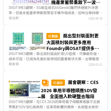
機產業蓄勢重啟下一波典
範轉移
DIGITIMES觀察，5G與生成式AI(GenAI)雖然快速提升滲透
率，但是未能重新帶動智慧型手機市場成長，反映出單純硬體
升級與功能強化已難創造新的換機需求。從2026年G...
吳伯軒
2026-06-30
扇出型封裝面對更
IC製造
大面積封裝與更多應用
Foundry與OSAT提供多元
解決方案因應
DIGITIMES觀察，扇出型封裝由於高I/O密度、可擴展性強、
成本可控，已成為先進封裝領域的重要解決方案，台積電透過
InFO體系引領市場，日月光、艾克爾、力成亦對該領域技術
鄭敬霖
2026-03-12
推動差異化的重點布局。其中，可關注台積電發展WMCM解
決InFO散熱與厚度瓶頸；以及各廠FOPLP翹曲控制、解決高
I/O密度...
展會觀察：CES
IC設計
2026 車用半導體順應SDV發
展 全面進入軟硬整合階段
DIGITIMES觀察，在CES 2026的車用電子相關業者展示主題
聚焦於SDV深化與商用，從車用軟體供應商、系統整合商到晶