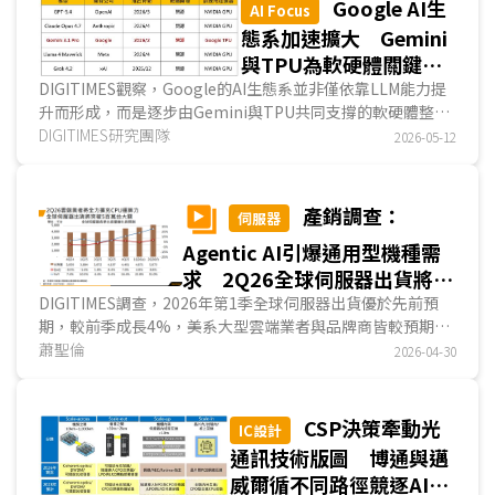
Google AI生
AI Focus
態系加速擴大 Gemini
與TPU為軟硬體關鍵支
柱
DIGITIMES觀察，Google的AI生態系並非僅依靠LLM能力提
升而形成，而是逐步由Gemini與TPU共同支撐的軟硬體整合
架構而建立。其中，Gemini為軟體端的關鍵支柱，負責串聯
DIGITIMES研究團隊
2026-05-12
應用、平台與服務入口，推動生成式AI能力快速滲透至
Google既有產品體系；TPU則作為硬體端的關鍵支柱，承接
模型訓練與推論所需的底層算力需求，強化Google對AI基礎
產銷調查：
伺服器
設施的掌握度。...
Agentic AI引爆通用型機種需
求 2Q26全球伺服器出貨將破
500萬台大關
DIGITIMES調查，2026年第1季全球伺服器出貨優於先前預
期，較前季成長4%，美系大型雲端業者與品牌商皆較預期表
現更佳，Anthropic的Claude Code與OpenClaw等Agentic
蕭聖倫
2026-04-30
AI工具的流行不但加速了GPU與ASIC在Token產出的耗用，
其自動化過程中的任務協調、工具調用則需大量依賴CPU，使
雲端業者將出貨重心轉向通用型伺服器。品牌商方面，來自二
CSP決策牽動光
IC設計
線雲端業者的AI與通用型伺服器訂單增長強勁，傳統企業客戶
通訊技術版圖 博通與邁
亦因伺服器漲價及Agentic AI布局需求而啟動換機，以上皆造
威爾循不同路徑競逐AI互
成第1季出貨優於預期。...