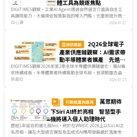
體工具為競逐焦點
DIGITIMES觀察，工業AI Agent透過自然語言介面與自主工
具調用能力，大幅降低智慧製造的導入門檻，也重新提升既有
工業軟體的使用效率。NVIDIA與西門子分別憑藉不同...
白心瀞
2026-07-27
2Q26全球電子
亞洲供應鏈
產業供應鏈觀察：AI需求帶
動半導體業者擴產 先進封
裝、記憶體與上游材料設備
DIGITIMES觀察2026年第2季全球半導體供應鏈變化，隨AI需
求持續成長，半導體業者持續推動全球布局，投資範圍含晶圓
皆同步布局
代工、記憶體、先進封裝等領域，反映半導體上下游業者為因
張嘉紋
2026-07-23
應市場需求持續成長，皆積極擴產與投資。...
萬眾期待
行動裝置與應用
下Siri AI終於亮相 智慧型手
機將邁入個人助理時代
歷經1年延宕的進化版Siri，終於在WWDC 2026上以Siri AI之
名亮相，讓在大型語言模型及生成式AI應用發展處於落後地位