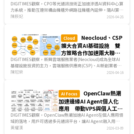
連影響力
DIGITIMES觀察，CPO等光通訊技術正加速滲透AI資料中心算
力系統，推動互連架構由機櫃外網路往機櫃內延伸。隨AI算力
產品交付形態已提升至機櫃級系統架構，資料傳輸瓶頸促使光
陳辰妃
2026-04-28
通訊技術由Scale-across逐步走向Scale-in，CPO、
LPO/LRO等技術也使光電整合能力成為供應鏈競爭變數。博
通以客製化ASIC、交換晶片與高速I/O切入多層互連；邁威爾
Neocloud、CSP
Cloud
則以DSP、光模組與高速連接元件為核心，透過收購與平台合
擴大合資AI基礎設施 雙
作，擴大布局。後續版圖仍取決於技術成熟度、架構標準與
方策略合作加速兩大聯盟
CSP部署決策。...
網成形
DIGITIMES觀察，新興雲端服務業者(Neocloud)成為全球AI
基礎設施投資的主力，雲端服務供應商(CSP)、AI新創業者日
益仰賴與Neocloud合作，分攤鉅額投資金額和風險，同時縮
陳冠榮
2026-04-16
短自建資料中心的冗長時程；此外，Neocloud擴大與CSP簽
訂長期合約，有助Neocloud確保營收穩定成長、降低公司投
資人的投資不確定性，甚至吸引未來新投資人注資等，預期在
OpenClaw熱潮
AI Focus
龐大AI算力商機、業者競爭壓力影響下，Neocloud與CSP合
加速邊緣AI Agent個人化
縱連橫將變動劇烈，Neocloud有望成為AI硬體供應鏈的關鍵
應用 帶動VPS與個人工作
客戶。...
站需求
DIGITIMES觀察，OpenClaw熱潮加速AI Agent在個人應用領
域的落地，用戶可透過多元通訊平台，讓AI Agent融入用戶
日常生活。在LLM推論層面，OpenClaw可串接雲端L...
黃耀漢
2026-03-09