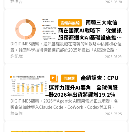
的蘋果迎頭趕上競爭者。DIGITIMES認為，相較於...
林俊吉
2026-06-30
南韓三大電信
寬頻與無線
商在國家AI戰略下 從通訊
服務商邁向AI基礎設施推動
者
DIGITIMES觀察，通訊基礎設施在南韓的AI戰略中佔據核心位
置。韓國科學技術情報通訊部於2025年提出「AI高速公路」
戰略，將行動通訊、有線光纖、海底電纜與低軌衛星等四層通
許凱崴
2026-06-29
訊架構，同步提升至AI規格，並以2030年取得全球6G及AI網
路市場20%佔有率為目標。在此政策框架下，三大電信營運
商SK電信(SK Telecom；SKT)、韓國電信(Korea
產銷調查：CPU
伺服器
Telecom；KT)與LG U+從營收承壓的內需業者，集體升級為
運算力躍升AI要角 全球伺服
國家AI主權的執行載體。對照全球多數電信業者，多以個別摸
索的方式推進AI轉型，南韓則展現出電信業集體升級的政策與
器2026年出貨將顯增19.2％
產業協同轉型的AI發展態勢。...
DIGITIMES觀察，2026年Agentic AI應用需求正式爆發，各
類企業加速導入Claude Code、CoWork、Codex等工具，驅
動大型雲端業者、龍頭AI模型公司加速生成式AI相...
蕭聖倫
2026-05-25