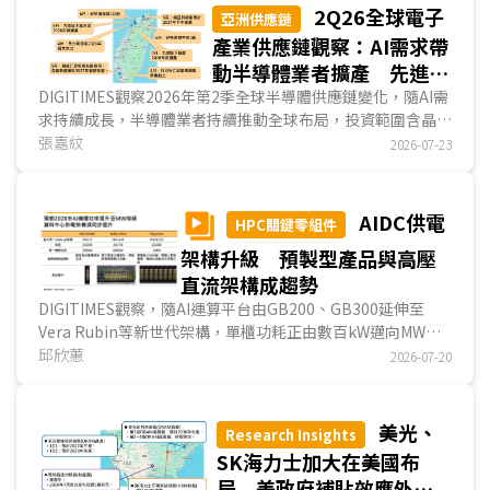
另一方面，Arm架構伺服器CPU快速滲透市場，2027年出貨
2Q26全球電子
亞洲供應鏈
將達1,580萬顆，佔比達32.5%；然而因晶圓代工廠產能與記
產業供應鏈觀察：AI需求帶
憶體等關鍵零組件吃緊，2026~2027年伺服器CPU市場呈供
動半導體業者擴產 先進封
不應求的機率高，將成拓展Agentic AI應用的瓶頸之一。...
裝、記憶體與上游材料設備
DIGITIMES觀察2026年第2季全球半導體供應鏈變化，隨AI需
求持續成長，半導體業者持續推動全球布局，投資範圍含晶圓
皆同步布局
代工、記憶體、先進封裝等領域，反映半導體上下游業者為因
張嘉紋
2026-07-23
應市場需求持續成長，皆積極擴產與投資。...
AIDC供電
HPC關鍵零組件
架構升級 預製型產品與高壓
直流架構成趨勢
DIGITIMES觀察，隨AI運算平台由GB200、GB300延伸至
Vera Rubin等新世代架構，單櫃功耗正由數百kW邁向MW
級。傳統資料中心以低壓交流或48V為主的配電方式，將面臨
邱欣蕙
2026-07-20
電流過大、銅材用量增加、線損上升及機櫃空間不足等問題。
因此，供電架構開始朝向「高壓直流母線＋末端降壓」演進，
800V DC成為支撐高密度AI機櫃的重要規格走向。...
美光、
Research Insights
SK海力士加大在美國布
局 美政府補貼效應外溢