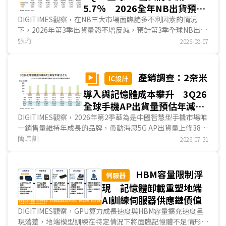
5.7％ 2026全年NB出貨預估
年減7％
DIGITIMES觀察，在NB三大市場面臨諸多不利因素的情況
下，2026年第3季出貨量恐不增反減，預計第3季全球NB出貨
將季減5.7%，與以往第3季為全年出貨高峰明顯不同。2026
張珩
2026-08-07
年第4季出貨量預計將為全年最少，主因品牌及通路業者第3
季已提前完成旺季備貨，並轉以消化庫存為主，加上漲價與促
銷幅度不足往年恐抑制消費。預計2026全年NB全球出貨量
產銷調查：2奈米
IC設計
1.7億台，較2025年減少約7%。...
導入與記憶體成本攀升 3Q26
全球手機AP出貨量預估年減
13%
DIGITIMES觀察，2026年第2季華為是中國智慧型手機市場唯
一銷售量維持年成長的品牌，帶動海思5G AP出貨量上修380
萬顆。展望第3季，品牌業者提前為第4季旺季備貨，將帶動
簡琮訓
2026-07-31
全球手機AP出貨量回歸季節性成長，DIGITIMES預估全球手
機AP出貨季增15.2%；惟LPDDR、NAND Flash及2奈米AP成
本同步攀升，促使手機品牌調漲整機售價，終端需求因此持續
HBM容量限制浮
伺服器
承壓下，AP出貨量估較2025年同期衰退13.0%。...
現 記憶體卸載重塑地端
AI訓練伺服器供應鏈價值
DIGITIMES觀察，GPU算力成長速度與HBM容量擴充速度呈
現落差，地端模型訓練在特定情況下將面臨記憶體不足情形。