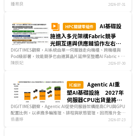
透過軟體資源池化或卸載記憶體等方法，可在不大幅增...
鍾易良
2026-07-31
AI基礎設
HPC關鍵零組件
施進入多元架構Fabric競爭
光銅互連與供應鏈協作左右系
統效能
DIGITIMES觀察，AI系統由單一伺服器走向機櫃、跨機櫃與
Pod級部署，效能競爭也由運算晶片延伸至整體AI Fabric。
Scale-up負責節點與機櫃內高速互連，Scale-out則透過
陳辰妃
2026-07-30
NIC/DPU與Leaf-Spine串接AI叢集，完整路徑涵蓋PCIe、交
換器、SerDes、DSP、光模組、線纜與連接器，並形成短距
離銅互連、交換器主幹光互連的分工。隨CSP自研ASIC興起，
Agentic AI重
IC設計
AI Fabric將走向多架構與客製化，進一步放大高速I/O、光通
塑AI基礎設施 2027年
訊與台系業者在實體互連供應鏈的切入機會。...
伺服器CPU出貨量將突
破4,800萬顆 Arm架
DIGITIMES觀察，Agentic AI促使伺服器架構提高CPU與GPU
配置比例，以承擔多輪推理、排程與狀態管理，因而推升全球
構伺服器CPU佔比估提
伺服器CPU需求，預估2027年全球出貨量將達4,857.4萬顆，
翁書婷
2026-07-23
升至32.5%
以通用型仍為主力，達3,527.9萬顆；AI伺服器CPU因配比提
高，2027年出貨量將激增至984.5萬顆，年增率高達84.1%。