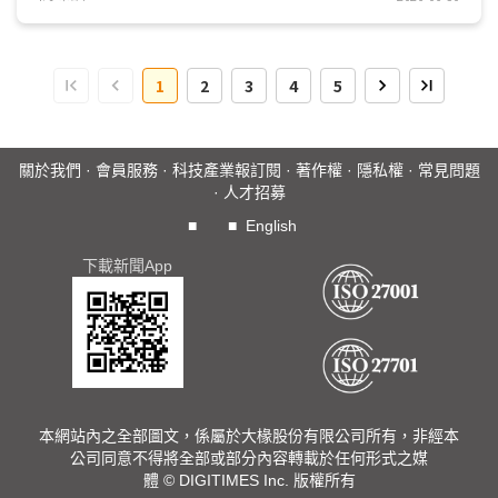
大IC設計業者合計營收佔整體營收約75%，顯示市場資源與
技術優勢持續向大型業者集中。展望2026年第2季，在AI
ASIC專案放量、記憶體相關IC需求持續強勁，以及顯示驅動IC
1
2
3
4
5
市場回溫帶動下，台灣IC設計業者合計營收可望突破120億美
元，年增11.8%。...
關於我們
·
會員服務
·
科技產業報訂閱
·
著作權
·
隱私權
·
常見問題
·
人才招募
■
■
English
下載新聞App
本網站內之全部圖文，係屬於大椽股份有限公司所有，非經本
公司同意不得將全部或部分內容轉載於任何形式之媒
體 © DIGITIMES Inc. 版權所有