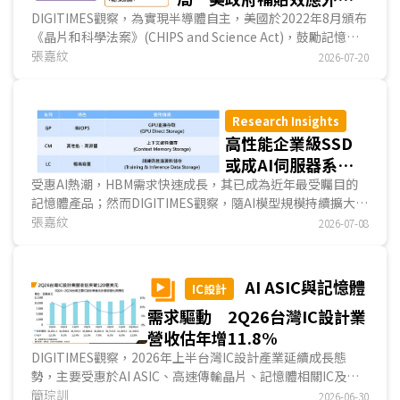
至記憶體上下游供應鏈
DIGITIMES觀察，為實現半導體自主，美國於2022年8月頒布
《晶片和科學法案》(CHIPS and Science Act)，鼓勵記憶體
業者進駐美國設廠，近來效果已外溢至記憶體上下游產業鏈。
張嘉紋
2026-07-20
美光(Micron)與SK海力士(SK Hynix)除於美國設廠外，2026
年7月相繼宣布於美國投資、上市，不約而同加大在美國的布
局。...
Research Insights
高性能企業級SSD
或成AI伺服器系統
性能提升關鍵 穩
受惠AI熱潮，HBM需求快速成長，其已成為近年最受矚目的
記憶體產品；然而DIGITIMES觀察，隨AI模型規模持續擴大、
定
DRAM
來源成為
數據量快速增加，緩解HBM運算端的暫存瓶頸成為重要課
張嘉紋
2026-07-08
SSD業者另一課題
題，其中，SSD可望替HBM承擔部分暫存工作，除可提升整
體運算系統效能外，更有望抑制HBM容量增加，以有效控制
系統所需的HBM成本。有鑑於此，SSD有望成為下一受矚目
AI ASIC與記憶體
IC設計
的產品，也為NAND Flash迎來新的成長契機，其中，僅布局
需求驅動 2Q26台灣IC設計業
NAND Flash事業的鎧俠(Kioxia)近來發展動態明顯積極。...
營收估年增11.8%
DIGITIMES觀察，2026年上半台灣IC設計產業延續成長態
勢，主要受惠於AI ASIC、高速傳輸晶片、記憶體相關IC及顯
示驅動IC需求增溫。產業成長動能高度集中於少數巨頭，前十
簡琮訓
2026-06-30