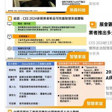
計、ADAS/AD..
黃銘章
新興科技
展會觀
業者推出多
CES 2024於
實際走訪智慧家
出主軸，並以透明
余君濤
智慧家庭
2
AI
智慧
智慧
時，
DI
智慧家庭