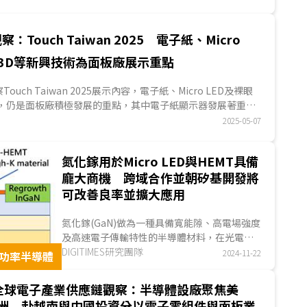
示醫院、長照機構及居家場域的導入案例，呈現精準健康由產
應用發展。多數醫材已取得TFDA、美國FDA或其他市場許
始步入通路拓展與商業模式驗證。...
：Touch Taiwan 2025 電子紙、Micro
眼3D等新興技術為面板廠展示重點
觀察Touch Taiwan 2025展示內容，電子紙、Micro LED及裸眼
術，仍是面板廠積極發展的重點，其中電子紙顯示器發展著重尺
範圍...
2025-05-07
氮化鎵用於Micro LED與HEMT具備
龐大商機 跨域合作並朝矽基開發將
可改善良率並擴大應用
氮化鎵(GaN)做為一種具備寬能隙、高電場強度
及高速電子傳輸特性的半導體材料，在光電及
高效能電子應用中具有獨特優勢，現今已成為
DIGITIMES研究團隊
2024-11-22
/功率半導體
新世代Micro LED顯示技術和高速射頻...
4全球電子產業供應鏈觀察：半導體設廠聚焦美
洲 赴越南與中國投資分以電子零組件與面板業