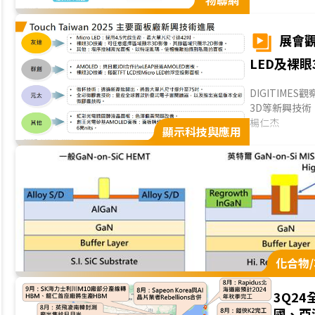
物聯網
續判讀，並展
品展示邁入實際
可，產業重點開
展會觀察
LED及裸
DIGITIMES
3D等新興技
寸提升、適用溫度
楊仁杰
顯示科技與應用
化合物
3Q2
國、亞