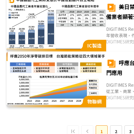
美日
備業者顯著
DIGITIMES
年營收表現，
管制等一系列制裁
DIGITIMES研
IC製造
呼應台
門應用
DIGITIME
從工業、商業
單位執行節能行動
DIGITIMES研
物聯網
1
2
3