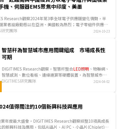
手機、伺服器EMS聚焦中印度、美墨
IMES Research觀察2024年第3季全球電子供應鏈變化情勢，半
鏈業者設廠動態以在亞洲、美國較為熱烈；電子零組件供應鏈
則集中於東南亞，在這個...
MES研究團隊
2024-10-23
智慧杆為智慧城市應用關鍵組成 市場成長性
可期
DIGITIMES Research觀察，智慧杆整合
LED照明
、物聯網、
智慧感測、數位看板、邊緣運算等硬體裝置，為智慧城市相
關應用的重點運作載體，國際照明應用廠商與智慧城市...
DIGITIMES研究團隊
2024-04-02
 2024值得關注的10個新興科技與應用
業年度最大盛會，DIGITIMES Research觀察綜整10項具成長
新興科技及應用，包括AI晶片、AI PC、小晶片(Chiplet)設