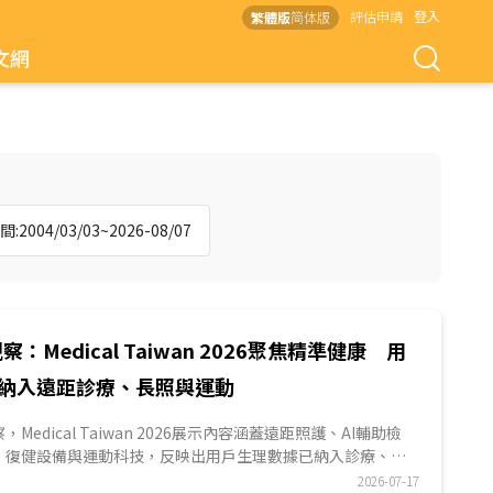
評估申請
登入
繁體版
简体版
文網
2004/03/03~2026-08/07
察：Medical Taiwan 2026聚焦精準健康 用
納入遠距診療、長照與運動
觀察，Medical Taiwan 2026展示內容涵蓋遠距照護、AI輔助檢
、復健設備與運動科技，反映出用戶生理數據已納入診療、長
。本屆業者除展示設備功能，也強調資料量測、平台串接與後
2026-07-17