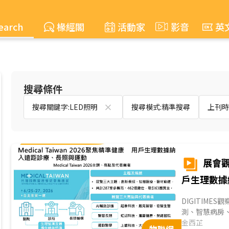
earch
椽經閣
活動家
影音
英
搜尋條件
搜尋關鍵字:LED照明
搜尋模式:精準搜尋
上刊時間:
展會觀
戶生理數據
DIGITIMES
測、智慧病房
照及運動服務
金西芷