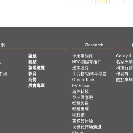
技網
Research
議題
車用零組件
Colley &
亞
觀點
HPC關鍵零組件
名家專欄
報導總覽
邊緣運算
科技行腳
中國
影音
化合物/功率半導體
作者群
商情
Green Tech
關於專欄
展會專區
EV Focus
新興科技
亞洲供應鏈
智慧製造
智慧家庭
物聯網
寬頻與無線
次世代行動通訊