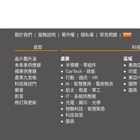
關於我們
服務說明
著作權
隱私權
常見問題
|
|
|
|
|
首頁
科
晶片戰升溫
產業
區域
未來車供應鏈
●
半導體．零組件
●
東南
蘋果供應鏈
●
CarTech．綠能
●
印度
產業九宮格
●
行動．通訊．XR
●
東亞/
科技椽送門
●
AI．智慧應用．電商物流
●
國際
展會
●
航太．衛星．軍工
●
圖表
影音
●
IT．系統供應鏈
修訂與更新
●
光電．顯示．光學
●
物聯科技．智慧製造
●
科技政策
●
圖表