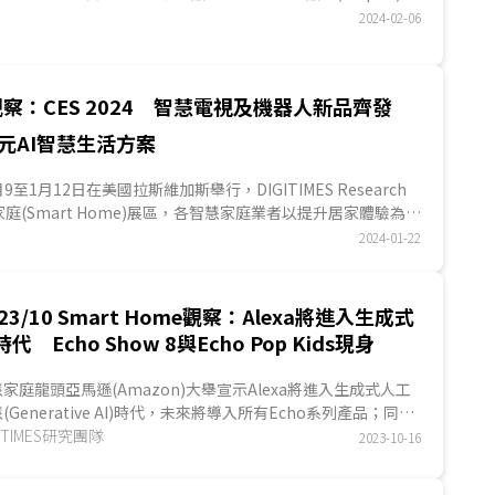
.
2024-02-06
察：CES 2024 智慧電視及機器人新品齊發
元AI智慧生活方案
1月9至1月12日在美國拉斯維加斯舉行，DIGITIMES Research
庭(Smart Home)展區，各智慧家庭業者以提升居家體驗為展
電視...
2024-01-22
023/10 Smart Home觀察：Alexa將進入生成式
時代 Echo Show 8與Echo Pop Kids現身
家庭龍頭亞馬遜(Amazon)大舉宣示Alexa將進入生成式人工
(Generative AI)時代，未來將導入所有Echo系列產品；同
亞馬遜發布最新一代Echo Show 8，以及針...
GITIMES研究團隊
2023-10-16