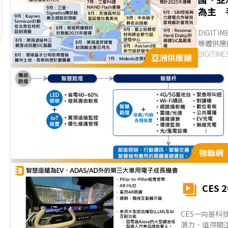
為主 
DIGIT
導體供應
業者動態
DIGITI
亞洲供應鏈
物聯網
CES
CES一向是科技
潛力、值得關注的