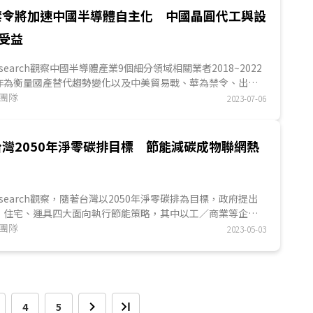
禁令將加速中國半導體自主化 中國晶圓代工與設
受益
 Research觀察中國半導體產業9個細分領域相關業者2018~2022
作為衡量國產替代趨勢變化以及中美貿易戰、華為禁令、出口
措...
究團隊
2023-07-06
灣2050年淨零碳排目標 節能減碳成物聯網熱
S Research觀察，隨著台灣以2050年淨零碳排為目標，政府提出
、住宅、運具四大面向執行節能策略，其中以工／商業等企業
的效率...
究團隊
2023-05-03
4
5