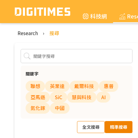
科技網
Res
Research
›
搜尋
關鍵字
聯想
英業達
戴爾科技
惠普
亞馬遜
SiC
慧與科技
AI
氮化鎵
中國
全文搜尋
精準搜尋