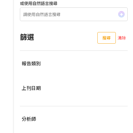
或使用自然語言搜尋
篩選
搜尋
清除
報告類別
伺服器
上刊日期
亞洲供應鏈
車用零組件
過去三個月
EV Focus
過去六個月
分析師
寬頻與無線
過去一年