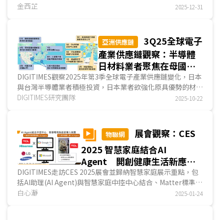
C-V2X標準。在既有投資與部署條件下，V2X產業透過各類過
金西芷
2025-12-31
渡方案推進落地，包括以雲端化虛擬路側單元(vRSU)降低基
礎設施部署成本、或支援多模通訊等因應不同市場需求...
3Q25全球電子
亞洲供應鏈
產業供應鏈觀察：半導體
日材料業者聚焦在母國設
廠、台廠採多地布點 面
DIGITIMES觀察2025年第3季全球電子產業供應鏈變化，日本
與台灣半導體業者積極投資，日本業者欲強化原具優勢的材料
板業聚焦非LCD布局 電
領域，台灣業者投資領域則相較多元；電子零組件以P...
DIGITIMES研究團隊
2025-10-22
子產品與EMS廠以東協、
中東、美國為布局熱點
展會觀察：CES
物聯網
2025 智慧家庭結合AI
Agent 開創健康生活新應用
場景
DIGITIMES走訪CES 2025展會並歸納智慧家庭展示重點，包
括AI助理(AI Agent)與智慧家庭中控中心結合、Matter標準推
升能源管理應用，以及健康生活融入智慧家庭應用...
白心瀞
2025-01-24