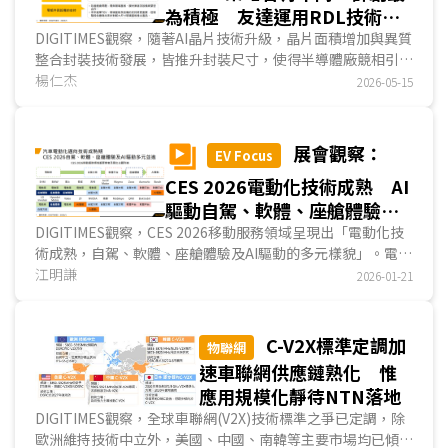
為積極 友達運用RDL技術發
展衛星天線等新興應用
DIGITIMES觀察，隨著AI晶片技術升級，晶片面積增加與異質
整合封裝技術發展，皆推升封裝尺寸，使得半導體廠競相引進
FOPLP取代FOWLP，透過「以方代圓」提升生產效率，而面
楊仁杰
2026-05-15
板廠因舊有產能的玻璃基板尺寸較封測廠更大，更有利於
FOPLP發展。現階段群創為面板廠中，唯一自力以舊有TFT
LCD產線發展FOPLP事業的業者，近期亦展示具有10層RDL
展會觀察：
EV Focus
的RDL-First樣品，宣示其抵抗玻璃基板翹曲問題已初見成
CES 2026電動化技術成熟 AI
效，並力圖於近1~2年內將相關技術導入量產；友達選擇暫時
迴避與封測廠直接競爭，先行發展衛星天線、光通訊等RDL製
驅動自駕、軟體、座艙體驗全
程相關應用，積累技術實力；夏普則透過售廠予封測廠AOI電
面升級
DIGITIMES觀察，CES 2026移動服務領域呈現出「電動化技
子，並提供必要技術..
術成熟，自駕、軟體、座艙體驗及AI驅動的多元樣貌」。電動
車續航里程達300英里將是基本門檻，AI正催生自駕技術從商
江明謙
2026-01-21
用化朝向規模化邁進，破碎化的軟體開發痛點已有業者提供兼
容性高、便於開發的軟體工具，全像投影技術將成為新一代座
艙體驗的技術潮流，而AI驅動正創造多元應用創新，商用化的
C-V2X標準定調加
物聯網
應用場景探詢將成為業者最新階段課題...
速車聯網供應鏈熟化 惟
應用規模化靜待NTN落地
DIGITIMES觀察，全球車聯網(V2X)技術標準之爭已定調，除
歐洲維持技術中立外，美國、中國、南韓等主要市場均已傾向