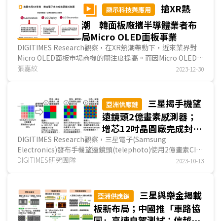
搶XR熱
顯示科技與應用
潮 韓面板廠攜半導體業者布
局Micro OLED面板事業
DIGITIMES Research觀察，在XR熱潮帶動下，近來業界對
Micro OLED面板市場商機的關注度提高。而因Micro OLED面
板生產需搭配半導體製程，南韓於半導體、面板領...
張嘉紋
2023-12-30
三星揭手機望
亞洲供應鏈
遠鏡頭2億畫素感測器；
增芯12吋晶圓廠完成封
頂；村田泰國被動元件新
DIGITIMES Research觀察，三星電子(Samsung
Electronics)發布手機望遠鏡頭(telephoto)使用2億畫素CIS
廠或為車用布局
(CMOS Image Sensor)的技術，惟須先克服成本、成像鋸齒...
DIGITIMES研究團隊
2023-10-13
三星與樂金揭載
亞洲供應鏈
板新布局；中國推「車路協
同」高速自駕測試；信越化