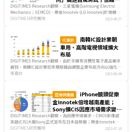
學攜沖電氣開發氮化鎵磊晶
DIGITIMES Research觀察，三星電機(Samsung Electric
Mechanics；SEMCO)、樂金Innotek (LG Innotek)於南韓最
大的印刷電路板(PCB)展KPCA (Korea Electro...
DIGITIMES研究團隊
2023-09-27
南韓IC設計業朝
IC設計
車用、高階電視領域擴大
布局
DIGITIMES Research觀察，由於手機等消費性電子產品需求
疲弱，南韓IC設計業近來積極藉由調整企業布局方向以強化營
運體質，如LX Semicon除擴大OLED面板驅動IC (...
張嘉紋
2023-08-04
iPhone鏡頭促樂
亞洲供應鏈
金Innotek倍增越南產能；
Sony擴CIS因應市場需求變化
及技術推進；動力電池需求激
DIGITIMES Research觀察，為因應市場需求，CMOS影像感
測器(CIS)大廠Sony正式宣布在日本設新廠；樂金Innotek
增促鋰資源爭奪戰悄然開打
(LG Innotek)宣布將倍增越南海防廠手機鏡頭模組生...
DIGITIMES研究團隊
2023-07-10