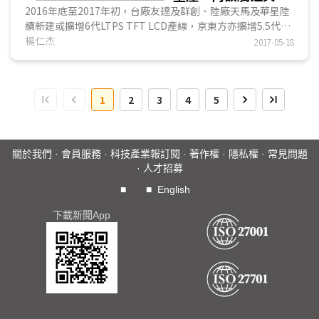
窄邊框為技術發展重
2016年底至2017年初，台廠友達及群創、陸廠天馬及華星陸
續新建或擴增6代LTPS TFT LCD產線，京東方亦擴增5.5代
點
LTPS TFT LCD產能，在產能擴增迅速但大陸智慧型手機市場
楊仁杰
2017-05-18
增速卻趨緩狀況下，這些以供應...
1
2
3
4
5
關於我們
·
會員服務
·
科技產業報訂閱
·
著作權
·
隱私權
·
常見問題
·
人才招募
■
■
English
下載新聞App