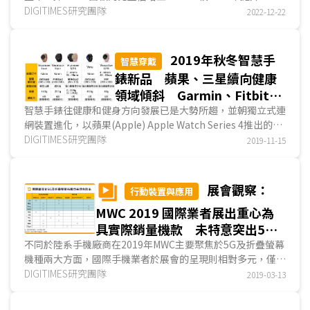
百分點。2022年採OLED面板的平板品牌以三星(Sa...
DIGITIMES研究團隊
2022-12-22
2019年秋冬智慧手
智慧穿戴
錶新品 蘋果、三星續向健康
領域傾斜 Garmin、Fitbit兼
顧更多生活場景
智慧手錶往健康和健身方向發展已是大勢所趨，並朝獨立式連
網裝置進化，以蘋果(Apple) Apple Watch Series 4推出的
eSIM版為代表，DIGITIMES Research觀察主要智慧手錶業者
DIGITIMES研究團隊
2019-11-15
2019年秋冬新品，Apple Watch Series 5 (S5)、Galaxy...
展會觀察：
行動裝置與應用
MWC 2019 國際業者展出重心為
具實際銷量機款 未特意突出5G
或折疊螢幕技術
不同於陸系手機廠商在2019年MWC主要聚焦於5G及折疊螢幕
機種兩大方面，國際手機業者於展會的呈現則相對多元，僅三
星同時推出5G手機及折疊螢幕手機、樂金發表與展出5G機
DIGITIMES研究團隊
2019-03-13
款，HMD Global及索尼行動通訊對於5G與折疊螢幕兩大技術
則全無著墨。迥異於華為卯足全力宣傳折疊螢幕手機Mate X...