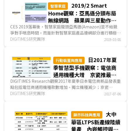
2019/2 Smart
智慧家庭
Home觀察：亞馬遜分頭布局
無線網路 蘋果與三星動作頻
頻奮力追趕
CES 2019落幕後，智慧家庭龍頭亞馬遜(Amazon)並不給競
爭對手喘息時間，而是針對智慧家庭產品連網部分進行積極布
局，不僅加入低功率短距離傳輸無線網路協定Zigbee聯盟董
DIGITIMES研究團隊
2019-03-08
事會，並購併Wi-Fi新創公司Eero。亞馬遜加入聯盟董事會，
可望加速Zigbee滲透家中客廳裝置的速度...
日2017年夏
行動裝置與應用
季智慧型手機觀察：電信商
通用機種大增 京瓷推最多
機款 DoCoMo推新資費
DIGITIMES Research觀察2017年夏季日本電信商新品發表重
點包括電信商通用機種款數增加、獨立機種減少；京瓷
au進軍家用物聯網
(Kyocera)所推款數居冠，強固成其...
DIGITIMES研究團隊
2017-07-06
大中
顯示科技與應用
華區LTPS新產線陸續
量產 內嵌觸控與極