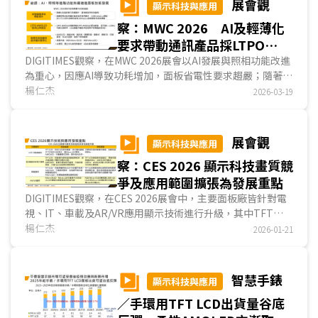
展會觀
顯示科技與應用
察：MWC 2026 AI及輕薄化
要求帶動通訊產品採LTPO
AMOLED比重增加
DIGITIMES觀察，在MWC 2026展會以AI發展與照相功能改進
為重心，因應AI導致功耗增加，面板省電性要求趨嚴；隨著照
相功能改善，DCI-P3 100%的色彩飽和度成為高階智慧型手
楊仁杰
2026-03-19
機標配。為兼顧功耗及畫質，主要業者採LTPO AMOLED作為
旗艦智慧型手機用面板，部分業者更於高階平板電腦及NB產
品採用...
展會觀
顯示科技與應用
察：CES 2026 顯示科技畫質競
爭及應用範圍擴張為發展重點
DIGITIMES觀察，在CES 2026展會中，主要面板廠皆針對電
視、IT、車載及AR/VR應用顯示技術進行升級，其中TFT
LCD業者主要改良背光模組結構，以提升色彩表現與對比值；
楊仁杰
2026-01-21
而AMOLED業者則引進傳統RGB條狀次畫素結構，以改善顯
示內容細部的銳利度。除此之外，技術應用範圍的擴張亦為發
展重點，例如原僅用於電視用TFT LCD面板的低反射率表面
智慧手錶
顯示科技與應用
處理技術擴張至IT及車載應用；原僅用於手機、穿戴用
／手環用TFT LCD出貨量谷底
AMOLED面板的Hybrid架構、LTPO背板技術擴張至IT應用。
而在AR/VR用微型顯示器方面，包括LCoS、Micro OLED及