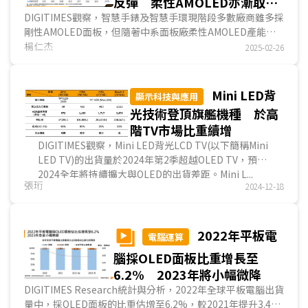
反彈 柔性AMOLED亦漸取代
Micro LED業者皆致力改善面板輝度、解析度與色彩表現。
剛性
DIGITIMES觀察，智慧手錶及智慧手環現階段多數廠商雖多採
剛性AMOLED面板，但隨著中系面板廠柔性AMOLED產能逐
漸完備，加上高階智慧手錶亦採用柔性低溫多晶氧化...
楊仁杰
2025-02-26
Mini LED背
顯示科技與應用
光技術登頂旗艦機種 於高
階TV市場比重續增
DIGITIMES觀察，Mini LED背光LCD TV(以下簡稱Mini
LED TV)的出貨量於2024年第2季超越OLED TV，預計
2024全年將持續擴大與OLED的出貨差距。Mini L...
張珩
2024-12-18
2022年平板電
電腦運算
腦採OLED面板比重增長至
6.2% 2023年將小幅微降
DIGITIMES Research統計與分析，2022年全球平板電腦出貨
量中，採OLED面板的比重估增至6.2%，較2021年提升3.4個