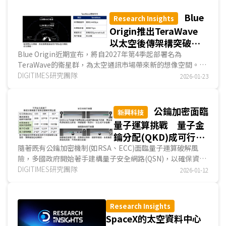
耗並快速補充，使作戰模式由高單價、低頻率使用，轉向低成
本、大規模部署，並進一步改變攻防雙方在成本與作戰節奏上
Blue
Research Insights
的策略。...
Origin推出TeraWave
以太空後傳架構突破衛
星間的傳輸容量限制
Blue Origin近期宣布，將自2027年第4季起部署名為
TeraWave的衛星群，為太空通訊市場帶來新的想像空間。
DIGITIMES認為，從TeraWave的傳輸架構來看，其核心目標
DIGITIMES研究團隊
2026-01-23
並非鎖定消費型終端的上網需求，而是透過衛星建構運行於太
空中的光學後傳(backhaul)網路，藉此突破既有衛星間傳輸
容量的限制，用以彌補部分地區光纖建設的不足，並提升資料
公鑰加密面臨
新興科技
中心在跨區與跨洲情境下的傳輸效率與網路韌性。在貝佐斯
量子運算挑戰 量子金
(Jeff Bezos)長期投資支持下，Blue Origin亦將業務重心從可
鑰分配(QKD)成可行選
重複使用火箭與商業發射服務，擴展至太空通訊。...
項
隨著既有公鑰加密機制(如RSA、ECC)面臨量子運算破解風
險，多國政府開始著手建構量子安全網路(QSN)，以確保資安
機制不受量子運算威脅。量子金鑰分配(QKD)因具備可偵測竊
DIGITIMES研究團隊
2026-01-12
聽的特性，且技術成熟、設備可與既有電信網路整合，成為目
前最普遍導入驗證的量子安全技術。...
Research Insights
SpaceX的太空資料中心