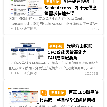
AI基礎建設邁向
新興科技
Scale Across 相干光供應
鏈需求快速升溫
DIGITIMES觀察，本質為資料中心互連(Data Center
Interconnect；DCI)的Scale Across，正逐漸成為下一波AI
基礎建設核心。由於單一資料中心面臨電力、機房空間及散熱
DIGITIMES研究團隊
2026-07-28
等限制，超大規模雲端服務業者(Hyperscaler)將GPU叢集分
散部署於距離2~40公里的園區資料中心，再透過高速光網路
串接，使分散的運算資源能協同完成AI模型訓練與推論。隨著
光學介面攸關
新興科技
AI互連傳輸容量提升至800G及1.6T，傳統強度調變／直接檢
CPO效能與量產能力
測(IMDD)技術已難以滿足高容量、長距離資料傳輸需求，使
FAU成關鍵要角
相干光(Coherent)成為Scale Across主流技術。...
CPO被視為滿足AI資料中心高頻寬、低功耗傳輸需求的關鍵光
互連技術；然而，負責連接光纖與PIC的光纖陣列單元(FAU)
仍面臨光耦合效率、組裝精度與量產能力等挑戰。DIGITIMES
DIGITIMES研究團隊
2026-06-29
分析，隨著PIC端透過半導體製程持續降低光損耗，光纖與
PIC間的光學介面反而成為影響CPO效能與量產良率的關鍵環
節。整體而言，目前FAU尚無主導技術路線，然技術發展聚焦
百萬LEO衛星時
新興科技
於新型光學元件及可拆式FAU等，以提升耦光效率、維修便利
性及量產能力。..
代來臨 將重塑全球網路架構
DIGITIMES觀察，低軌道(LEO)衛星產業正進入快速擴張階