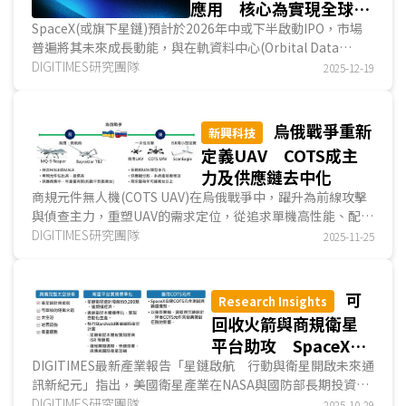
應用 核心為實現全球
D2D服務
SpaceX(或旗下星鏈)預計於2026年中或下半啟動IPO，市場
普遍將其未來成長動能，與在軌資料中心(Orbital Data
Centers)或太空資料中心(Space-based Data Centers)連
DIGITIMES研究團隊
2025-12-19
結，因而成為資本市場最關注的話題之一；然而DIGITIMES認
為，太空資料中心的建置並非以運算大型AI模型為優先，而是
讓衛星具備在軌運算能力，進而形成支撐全球D2D服務所需的
烏俄戰爭重新
新興科技
智慧網路(network intelligence)。...
定義UAV COTS成主
力及供應鏈去中化
商規元件無人機(COTS UAV)在烏俄戰爭中，躍升為前線攻擊
與偵查主力，重塑UAV的需求定位，從追求單機高性能、配置
專屬發射台與專人操控的設計模式，轉向能規模量產、易於操
DIGITIMES研究團隊
2025-11-25
控、快速組裝與維修，並可作為戰場「耗材」的機型。另一方
面，由於中國掌握全球COTS UAV零組件的供應，各國因此開
始加速推動在地化生產，並要求採用非中國供應鏈，例如美國
可
Research Insights
放寬UAV採購規範並增加Blue sUAS名單；歐盟在《2030備戰
回收火箭與商規衛星
藍圖》中強調UAV產能自主，印度則以國產化政策發展在地
平台助攻 SpaceX鞏
UAV製造。...
固低軌衛星霸主地位
DIGITIMES最新產業報告「星鏈啟航 行動與衛星開啟未來通
訊新紀元」指出，美國衛星產業在NASA與國防部長期投資下
發展近70年，SpaceX早期亦受惠於NASA商業補給...
DIGITIMES研究團隊
2025-10-29