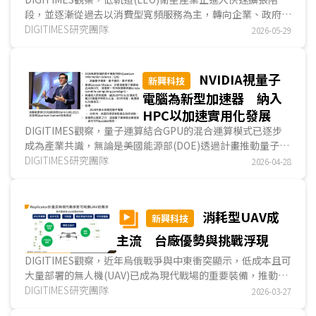
段，並逐漸從過去以消費型寬頻服務為主，轉向企業、政府、
國防與通訊韌性等高價值應用市場。相較傳統地球同步軌道
DIGITIMES研究團隊
2026-05-29
(GEO)衛星需長期承擔多元任務，LEO衛星因部署速度提升、
發射成本下降與迭代速度加快，開始出現更明確的專用化與差
異化發展趨勢。除SpaceX持續擴大星鏈(Starlink)部署外，
NVIDIA視量子
新興科技
Amazon LEO、IRIS²、Telesat Lightspeed等計畫，也分別
電腦為新型加速器 納入
鎖定企業雲端整合、主權通訊與國防應用市場。...
HPC以加速實用化發展
DIGITIMES觀察，量子運算結合GPU的混合運算模式已逐步
成為產業共識，無論是美國能源部(DOE)透過計畫推動量子運
算與HPC、AI整合，或NVIDIA與IBM從不同架構切入，皆顯示
DIGITIMES研究團隊
2026-04-28
量子電腦將納入既有運算體系，而非獨立發展。此趨勢亦意味
量子電腦已從長期研究技術，轉變為未來運算架構的重要組
成；然而短期內仍須仰賴GPU補足穩定性與可用性，方能邁
消耗型UAV成
新興科技
向實用化，實用化是指量子電腦在特定問題上具備可靠運算能
力，並展現優於傳統電腦的潛力。...
主流 台廠優勢與挑戰浮現
DIGITIMES觀察，近年烏俄戰爭與中東衝突顯示，低成本且可
大量部署的無人機(UAV)已成為現代戰場的重要裝備，推動軍
用UAV由過去以情報、監視與偵察(ISR)為主，逐步轉向以FPV
DIGITIMES研究團隊
2026-03-27
與自殺式無人機為代表的消耗型應用。此類UAV強調可承受損