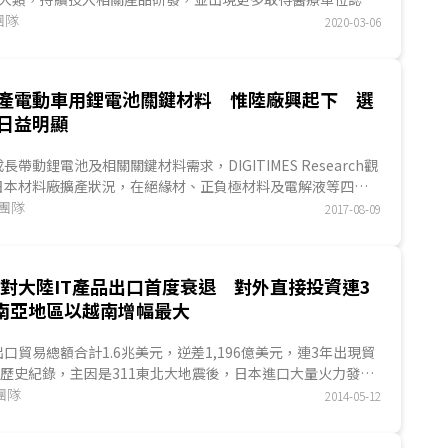
。此外，因應全球高齡化趨勢，解決生活困擾、提高生活便利
究團隊
2020-03-06
關注焦點，其中，在聽力、視力輔助領域，已有多款產品問
產電動車用鋰電池關鍵材料 惟陸廠興起下 選
日益明顯
帶動鋰電池及相關關鍵材料需求，DIGITIMES Research觀
日本材料廠擴產狀況，在絕緣材、正負極材料及電解液等四領
者最積極，如旭化成(Asahi-kasei)目標是2020年將全球產
究團隊
2017-08-09
億平方公尺...
本對大陸IT產品出口首度衰退 對外直接投資連3
南亞地區以越南增幅最大
出口貿易總額合計1.6兆美元，逆差1,196億美元，連3年出現貿
歷史紀錄，主因是311東北大地震後，日本進口大量火力發電
以取代核能發電。DIGITIMES Research觀察發現...
究團隊
2014-05-12