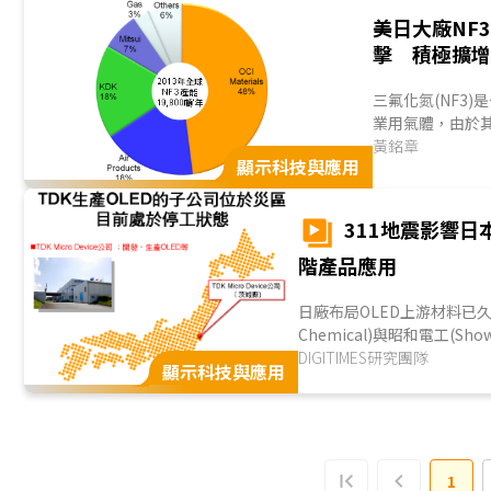
美日大廠NF3
擊 積極擴
三氟化氮(NF3
業用氣體，由於其具
製程矽化物的特
黃銘章
顯示科技與應用
體晶片及面板...
311地震影響日
階產品應用
日廠布局OLED上游材料已久
Chemical)與昭和電工(
(Idemitsu Kosan)與
DIGITIMES研究團隊
三井化
顯示科技與應用
OLED面板...
1