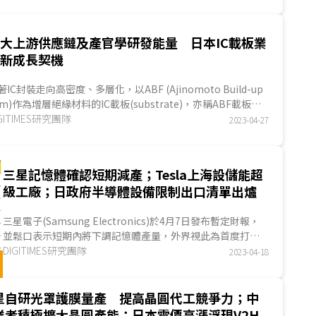
大上游供應鏈及產官學研發能量 日本IC載板業
新成長契機
著IC封裝走向高密度、多層化，以ABF (Ajinomoto Build-up
ilm)作為增層絕緣材料的IC載板(substrate)，亦稱ABF載板，
到重視。日本曾是IC載板主要供應國，其市...
GITIMES研究團隊
2023-04-27
三星記憶體確認短期減產；Tesla上海設儲能超
級工廠；日政府半導體設備限制出口清單出爐
三星電子(Samsung Electronics)於4月7日發布暫定財報，
並鬆口表示短期內將下調記憶體產量，外界視此為首度打破
自1996年以來「不人為減產」原則。然而，三星電子是否...
DIGITIMES研究團隊
2023-04-18
星自研光罩護膜量產 提高晶圓代工競爭力；中
業者積極擴大晶圓產能；日本電價高漲浮現V2H