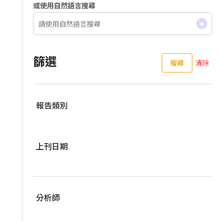
或使用自然語言搜尋
篩選
搜尋
清除
報告類別
伺服器
上刊日期
亞洲供應鏈
車用零組件
過去三個月
EV Focus
過去六個月
分析師
寬頻與無線
過去一年