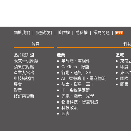
關於我們
服務說明
著作權
隱私權
常見問題
|
|
|
|
|
首頁
科
晶片戰升溫
產業
區域
未來車供應鏈
●
半導體．零組件
●
東南
蘋果供應鏈
●
CarTech．綠能
●
印度
產業九宮格
●
行動．通訊．XR
●
東亞/
科技椽送門
●
AI．智慧應用．電商物流
●
國際
展會
●
航太．衛星．軍工
●
圖表
影音
●
IT．系統供應鏈
修訂與更新
●
光電．顯示．光學
●
物聯科技．智慧製造
●
科技政策
●
圖表