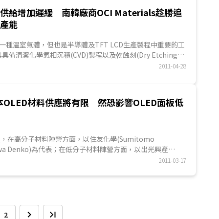
供給增加遲緩 南韓廠商OCI Materials趁勝追
增產能
)是一種溫室氣體，但也是半導體及TFT LCD生產製程中重要的工
備清潔化學氣相沉積(CVD)製程以及乾蝕刻(Dry Etching)
性，而成為目前半導體及面板產業關鍵的特殊氣體。由於半導
2011-04-28
本OLED材料供應將有限 然恐影響OLED面板低
，在高分子材料陣營方面，以住友化學(Sumitomo
Showa Denko)為代表；在低分子材料陣營方面，以出光興產
學
(Mitsui Chemicals)為代表，另外，尚有主要供應PM型
2011-03-17
2