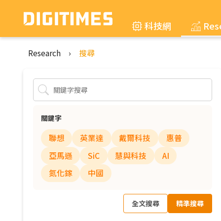
科技網
Res
Research
›
搜尋
關鍵字
聯想
英業達
戴爾科技
惠普
亞馬遜
SiC
慧與科技
AI
氮化鎵
中國
全文搜尋
精準搜尋