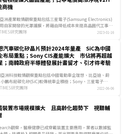
統商機
亞洲產業戰情觀察重點包括三星電子(Samsung Electronics)
用自家開發的光罩護膜，將藉由降低成本來提高晶圓代工事業
爭力；滬矽產業子公司Okmetic新產能...
ITIMES研究團隊
2023-01-16
想汽車碳化矽晶片預計2024年量產 SiC為中國
企布局重點；Sony CIS產能擴大 市佔將再超越
星；南韓政府半導體發展計畫留才、引才待考驗
期亞洲科技戰情觀察重點包括中國電動車企理想、比亞迪、蔚
小鵬布局碳化矽(SiC)較傳統車企積極；Sony、三星電子
amsung Electronics)積極擴產CMOS影像感測...
GITIMES研究團隊
2022-06-06
戴裝置市場規模擴大 且高齡化趨勢下 視聽輔
增
S Research觀察，醫療健康已成穿戴裝置主要應用，業者以數據監
大類，持續投入相關產品研發，並出現更多取得醫療單位認證