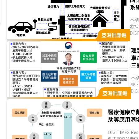
系
本期
將採
的競
DIG
亞洲供應鏈
理
車
三
本
來、
(S
DI
亞洲供應鏈
醫療健康穿
助等應用漸
DIGITIME
測與醫療診斷兩