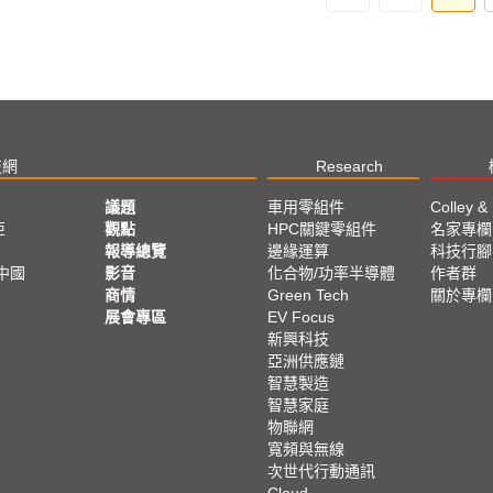
技網
Research
議題
車用零組件
Colley &
亞
觀點
HPC關鍵零組件
名家專欄
報導總覽
邊緣運算
科技行腳
中國
影音
化合物/功率半導體
作者群
商情
Green Tech
關於專欄
展會專區
EV Focus
新興科技
亞洲供應鏈
智慧製造
智慧家庭
物聯網
寬頻與無線
次世代行動通訊