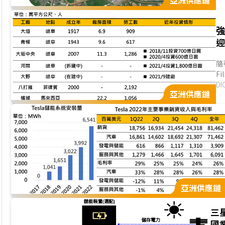
亞洲供應鏈
強
迎
隨
F
受
DI
亞洲供應鏈
亞洲供應鏈
三
國