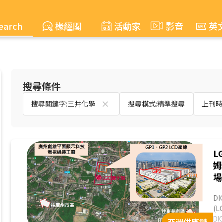
earch
椽經閣
活動家
影音
英
搜尋條件
搜尋關鍵字:三井化學
搜尋模式:精準搜尋
上刊時間
L
D
(
買家
D