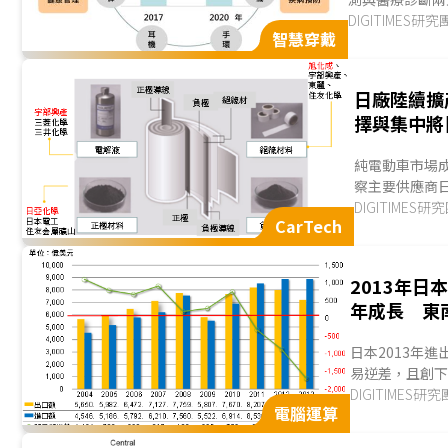
的醫療診斷類型
DIGITIMES研
智慧穿戴
的穿戴應用亦是
世...
日廠陸續擴
擇與集中將
純電動車市場成長
察主要供應商
域中，以絕緣材業
DIGITIMES研
CarTech
能從原計畫的11
2013年日
年成長 東
日本2013年進
易逆差，且創下
所需的原油與天然氣
DIGITIMES研
電腦運算