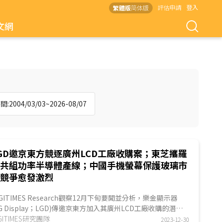
評估申請
登入
繁體版
简体版
文網
:2004/03/03~2026-08/07
GD邀京東方競逐廣州LCD工廠收購案；東芝攜羅
姆共組功率半導體產線；中國手機螢幕保護玻璃市
場競爭愈發激烈
IGITIMES Research觀察12月下旬要聞並分析，樂金顯示器
LG Display；LGD)傳邀京東方加入其廣州LCD工廠收購的潛在
之一；Toshiba Device & Storage...
IGITIMES研究團隊
2023-12-30