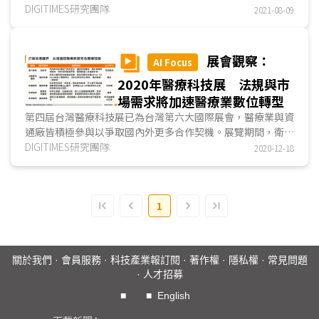
宣布開放所有醫療院所與全體民眾視訊診療服務，此舉將加速
DIGITIMES研究團隊
2021-08-09
創新科技導入醫療產業；開放未及兩個月，台灣即有高達
86.7%醫院...
展會觀察：
AI Focus
2020年醫療科技展 法規與市
場需求將加速醫療業數位轉型
第四屆台灣醫療科技展已為台灣第六大國際展會，醫療業與資
通廠皆積極參與以爭取國內外更多合作契機。展覽期間，衛福
部中央健康保險署更重磅宣布：2021年將成遠距醫療健保給
DIGITIMES研究團隊
2020-12-18
付元年，遠距醫療各種應用將成各大醫院重點發展項目。
在收費機制確立後，遠距醫療將由場域驗證走向落地應
用，各醫院將推出具其專業特色的遠距醫療服務，打破地理疆
1
界，吸引跨區患者就診，如
亞東醫院
與遠傳電信合作，於新北
石碇、萬里區，推出糖尿病照護網，結合院內醫療資源，以
5G網路結合IoT醫療器材，協助當地衛生所家醫科對糖尿病患
進行視力監測。
關於我們
·
會員服務
·
科技產業報訂閱
·
著作權
·
隱私權
·
常見問題
另一方面，健保署也將評估居家診療、長照服務納入遠距
·
人才招募
醫療項目的可能性。政策推動下，醫院將加速數位轉型步伐。
除遠距醫療外，健康醫療產業結合人工智慧、大數據、AIoT
■
■
English
(Artificial Intelligence of Things)、5G連網、智慧穿戴裝