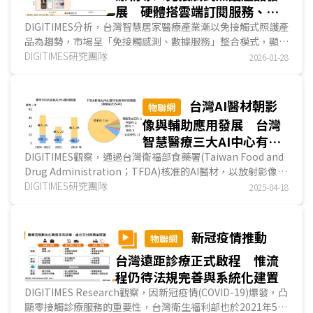
展 硬體搭雲端訂閱服務、軟
體平台採免月費模式
DIGITIMES分析，台灣智慧居家醫療產業漸以免接觸式照護產
品為趨勢，市場呈「免接觸感測、數據服務」整合模式，顯示
產業正朝技術與數據驅動轉型。硬體商發展硬體驅動...
DIGITIMES研究團隊
2026-01-28
台灣AI醫材朝影
物聯網
像與輔助應用發展 台灣
智慧醫療三大AI中心有助
提升落地速度與產業規模
DIGITIMES觀察，通過台灣衛福部食藥署(Taiwan Food and
Drug Administration；TFDA)核准的AI醫材，以放射影像應
用為大宗，技術類型以深度學習為核心，產品定位多...
DIGITIMES研究團隊
2025-04-18
新冠疫情推動
物聯網
台灣遠距診療正式啟程 惟流
程仍待法規完善與系統化建置
DIGITIMES Research觀察，因新冠疫情(COVID-19)爆發，凸
顯零接觸診療服務的重要性，台灣衛生福利部也於2021年5月