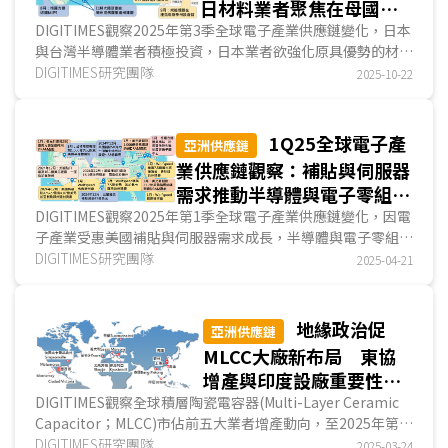
日材料業者聚焦在母國設
廠、台廠採多地布點 面
DIGITIMES觀察2025年第3季全球電子產業供應鏈變化，日本
與台灣半導體業者積極投資，日本業者欲強化原具優勢的材料
板業聚焦非LCD布局 電
領域，台灣業者投資領域則相較多元；電子零組件以P...
DIGITIMES研究團隊
2025-10-22
子產品與EMS廠以東協、
中東、美國為布局熱點
1Q25全球電子產
亞洲供應鏈
業供應鏈觀察：補貼與伺服器
需求推動半導體與電子零組件
擴產 電子產品與EMS新據點
DIGITIMES觀察2025年第1季全球電子產業供應鏈變化，因電
子產業受惠美國補貼與伺服器需求成長，半導體與電子零組件
廣布全球
業者投資熱烈。然因應川普對等關稅(reciprocal tari...
DIGITIMES研究團隊
2025-04-21
地緣政治促
亞洲供應鏈
MLCC大廠新布局 東協
增產與印度設廠重要性漸
增
DIGITIMES觀察全球積層陶瓷電容器(Multi-Layer Ceramic
Capacitor；MLCC)市佔前五大業者增產動向，至2025年第1
季為止，尚未量產的新產線共6條，全數位於東南亞與...
DIGITIMES研究團隊
2025-03-24