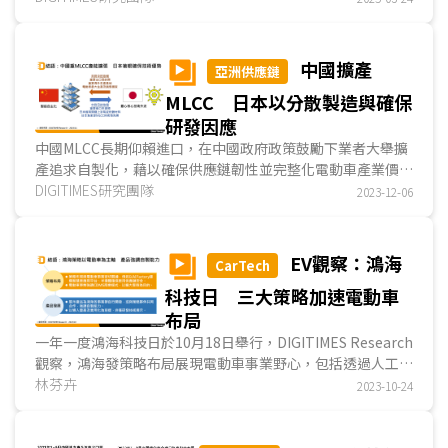
中國擴產
亞洲供應鏈
MLCC 日本以分散製造與確保
研發因應
中國MLCC長期仰賴進口，在中國政府政策鼓勵下業者大舉擴
產追求自製化，藉以確保供應鏈韌性並完整化電動車產業價值
鏈。對此，日本政府於2023年11月8日召開「第八回經....
DIGITIMES研究團隊
2023-12-06
EV觀察：鴻海
CarTech
科技日 三大策略加速電動車
布局
一年一度鴻海科技日於10月18日舉行，DIGITIMES Research
觀察，鴻海發策略布局展現電動車事業野心，包括透過人工智
慧工廠(AI Factory)建立智慧電動車應用平台、半導...
林芬卉
2023-10-24