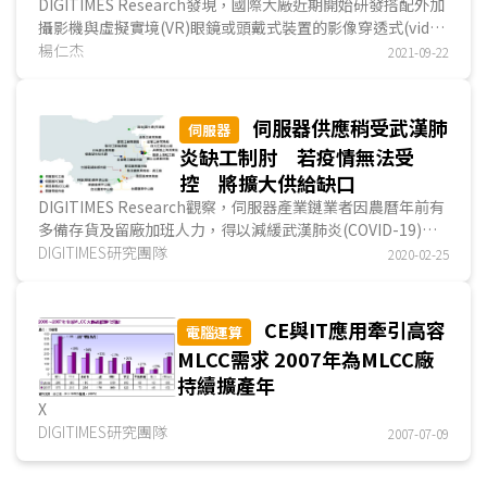
際市場
DIGITIMES Research發現，國際大廠近期開始研發搭配外加
攝影機與虛擬實境(VR)眼鏡或頭戴式裝置的影像穿透式(video
see-through)技術，以達成結合虛擬實境與擴增實境(AR)的
楊仁杰
2021-09-22
混合實境(MR)，次世代AR/VR產品與應用可望以影像穿透式
技術為主流...
伺服器供應稍受武漢肺
伺服器
炎缺工制肘 若疫情無法受
控 將擴大供給缺口
DIGITIMES Research觀察，伺服器產業鏈業者因農曆年前有
多備存貨及留廠加班人力，得以減緩武漢肺炎(COVID-19)疫
情造成的衝擊，目前來看，伺服器供應僅因缺工而稍受影響，
DIGITIMES研究團隊
2020-02-25
惟若疫情在3月以後仍無法有效控制，則可能受上游原材料供
應不及而出現較大的供給缺口...
CE與IT應用牽引高容
電腦運算
MLCC需求 2007年為MLCC廠
持續擴產年
X
DIGITIMES研究團隊
2007-07-09