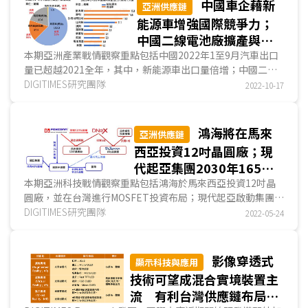
中國車企藉新
亞洲供應鏈
能源車增強國際競爭力；
中國二線電池廠擴產與籌
資速度堪比一線廠；現代
本期亞洲產業戰情觀察重點包括中國2022年1至9月汽車出口
量已超越2021全年，其中，新能源車出口量倍增；中國二線
汽車以18兆韓元導入新車
電池業者中創新航(CALB)、國軒高科(Gotion)持續籌資...
DIGITIMES研究團隊
2022-10-17
軟體定義架構
鴻海將在馬來
亞洲供應鏈
西亞投資12吋晶圓廠；現
代起亞集團2030年165億
美元最大投資計畫在南韓啟
本期亞洲科技戰情觀察重點包括鴻海於馬來西亞投資12吋晶
圓廠，並在台灣進行MOSFET投資布局；現代起亞啟動集團
動
2030年前共165億美元最大投資計畫，首以南韓廠推動進...
DIGITIMES研究團隊
2022-05-24
影像穿透式
顯示科技與應用
技術可望成混合實境裝置主
流 有利台灣供應鏈布局國