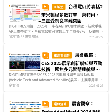
台積電仍將囊括2
IC製造
奈米製程多數訂單 英特爾、
三星受制良率難突圍
DIGITIMES預估，2025年下半在AI/HPC需求續強、新款手機
AP上市帶動下，台積電營收可望較上半年成長7%；反觀英特
爾(Intel)受限於外部訂單稀少與地緣風險影響，Intel...
DIGITIMES研究團隊
2025-06-27
展會觀察：
車用零組件
CES 2025展示創新感知與互動
技術 聚焦多元智慧座艙與自
駕解決方案
DIGITIMES實際走訪CES 2025汽車科技與先進移動載具
(Vehicle Tech and Advanced Mobility)展區，主要車用零組
件業者展出主軸聚焦於智慧座艙顯示應用與自動駕駛...
余君濤
2025-01-23
展會觀察：
邊緣運算
Embedded World 2024邊緣