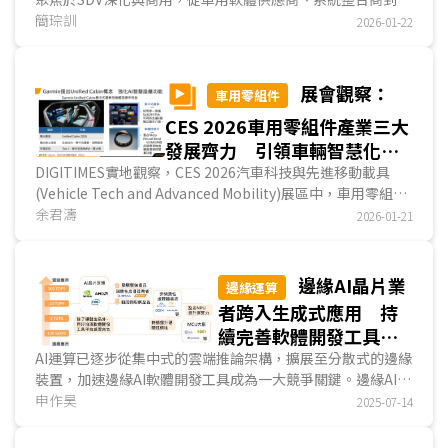
片設計業者的車用布局來看，整體產業發展主軸已全...
簡琮訓
2026-01-22
展會觀察：
車用零組件
CES 2026車用零組件產業三大
發展齊力 引領車輛智慧化轉
型及落地
DIGITIMES實地觀察，CES 2026汽車科技與先進移動載具
(Vehicle Tech and Advanced Mobility)展區中，車用零組件
產業正面臨新一輪產業結構轉換的關鍵節點，相較過往CES車
余君濤
2026-01-21
用零組件業者聚焦在單一硬體性能或零組件規格表現，本屆展
會中，多數業者不約而同以車輛系統化、平台化與可擴充性為
展示主軸，聚焦在智慧座艙、SDV、自動化與感測等三大發展
邊緣AI晶片業
邊緣運算
方向，反映車輛由過往定位的傳統交通工具，快速轉向以軟硬
者跨入生成式應用 持
整合、資料驅動及持續演進為核心的智慧化載具。此一轉變不
續完善軟體開發工具生
僅牽動整車架構，也重新定義零組件在車用價值鏈中的角色與
態
AI運算已逐步從集中式的雲端推論架構，擴展至分散式的邊緣
定位。...
裝置，加速邊緣AI軟體開發工具成為一大競爭關鍵。邊緣AI晶
片的發展已不再侷限於「能不能跑AI」，而是邁向「...
申作昊
2025-07-14