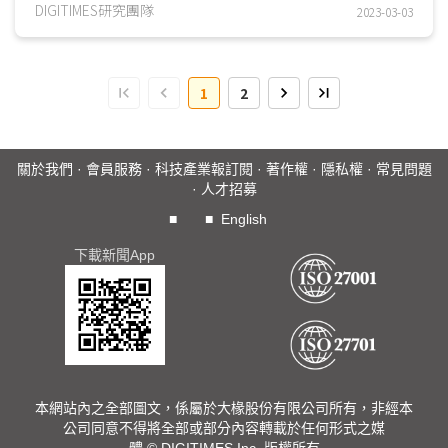
合作體系；2022年中國市場插電式混合動力車(PHEV)銷售...
DIGITIMES研究團隊
2023-03-03
1
2
關於我們
·
會員服務
·
科技產業報訂閱
·
著作權
·
隱私權
·
常見問題
·
人才招募
■
■
English
下載新聞App
本網站內之全部圖文，係屬於大椽股份有限公司所有，非經本
公司同意不得將全部或部分內容轉載於任何形式之媒