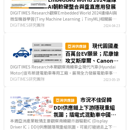
AI朝軟硬整合與垂直應用發展
DIGITIMES Research觀察Embedded World 2024邊緣AI與
微型機器學習(Tiny Machine Learning；TinyML)相關展
示，凸顯晶片業者除開發適於AI運算的新品，亦布局軟...
DIGITIMES研究團隊
2024-04-23
現代圓國產
亞洲供應鏈
百萬台EV願景；尼康搶
攻艾斯摩爾、Canon微
影機優勢領域；中企對
DIGITIMES Research本期觀察南韓車企現代汽車(Hyundai
Motor)宣布新建電動車專用工廠，展現全力發展電動車事業
東協展開下階段電動車
的決心；在美日荷聯手圍剿中國半導體產業發展的時空...
DIGITIMES研究團隊
2023-05-19
生產布局
市況不佳促韓
亞洲供應鏈
DDI供應鏈上下游隱現重組
氛圍；插電式混動車中國市
場再獲青睞
本週亞洲產業戰情主要觀察南韓顯示器驅動IC (Display
Driver IC；DDI)供應鏈隱現重組氛圍，可能打破過去上下游