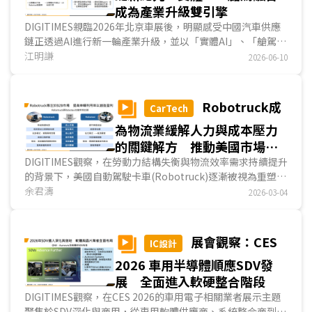
成為產業升級雙引擎
DIGITIMES親臨2026年北京車展後，明顯感受中國汽車供應
鏈正透過AI進行新一輪產業升級，並以「實體AI」、「艙駕融
合」為最關鍵要素。實體AI於汽車產業應用主要在自駕領域，
江明謙
2026-06-10
目的是使自駕系統具備物理定律認知，以及自主推理能力，進
而提升駕駛表現，艙駕融合則是座艙體驗升級的重要一環，透
過代理式AI架構實現座艙服務、輔助駕駛功能融合，建立更直
Robotruck成
CarTech
覺的人機互動；整體看來，中國業者正透過AI串連整車功能服
為物流業緩解人力與成本壓力
務，打造更便捷的移動體驗。...
的關鍵解方 推動美國市場邁
入規模化競爭態勢
DIGITIMES觀察，在勞動力結構失衡與物流效率需求持續提升
的背景下，美國自動駕駛卡車(Robotruck)逐漸被視為重塑貨
運成本結構的重要工具。隨美國各州相關Robotruck法規逐
余君濤
2026-03-04
步開放，加上主要Robotruck業者累計營運行駛里程快速增
加，產業技術成熟度與商業部署條件持續提升。在此基礎上，
Robotruck已不再停留於自駕技術測試階段，而是正式進入
展會觀察：CES
IC設計
商業模式驗證與規模化競逐的新階段；美國市場競爭焦點亦由
2026 車用半導體順應SDV發
技術可行性，轉向規模化營運與擴大部署。...
展 全面進入軟硬整合階段
DIGITIMES觀察，在CES 2026的車用電子相關業者展示主題
聚焦於SDV深化與商用，從車用軟體供應商、系統整合商到晶