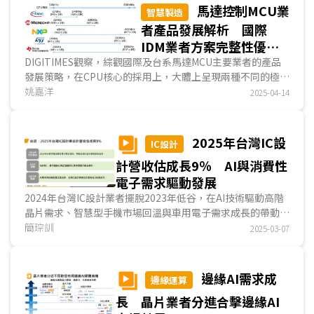
馬達控制MCU業
智慧製造
者產品發展解析 國際
IDM業者方案完整性優於
台系MCU業者
DIGITIMES觀察，綜觀國際及台系馬達MCU主要業者的產品
發展策略，在CPU核心的採用上，大體上呈現兩種不同的極
端，國際業者由於在馬達相關應用的晶片技術發展較早，...
姚嘉洋
2025-04-14
2025年台灣IC設
IC設計
計營收估成長9％ AI與消費性
電子需求驅動發展
2024年台灣IC設計業者擺脫2023年低谷，在AI技術驅動高階
晶片需求、智慧型手機市場回溫與車用電子需求成長的帶動
下，營收顯著回升，DIGITIMES預估2024全年台灣IC...
簡琮訓
2025-03-07
邊緣AI需求成
邊緣運算
長 晶片業者分進合擊邊緣AI