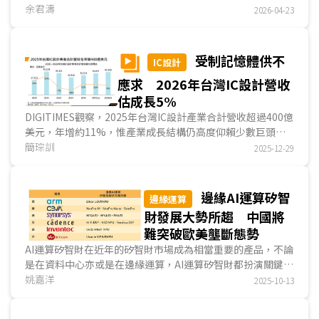
為影響車用系統效能的關鍵元件。隨車輛導入多感測器融合與
余君濤
2026-04-23
即時決策能力越普遍時，記憶體在資料存取速度與容量上的需
求亦跟著大幅提升；在需求快速成長的同時，全球記憶體供應
鏈正因AI應用崛起而出現產能重新分配，以致於車用記憶體市
受制記憶體供不
IC設計
場面臨供應緊縮與價格上漲的結構性挑戰。...
應求 2026年台灣IC設計營收
估成長5%
DIGITIMES觀察，2025年台灣IC設計產業合計營收超過400億
美元，年增約11%，惟產業成長結構仍高度仰賴少數巨頭支
撐，整體終端應用以智慧型手機與PC為主，2025年兩大終端
簡琮訓
2025-12-29
出貨量僅呈溫和成長。展望2026年，在記憶體供給持續供不
應求的情況下，消費性電子產品出貨受阻，預期台灣IC設計產
業整體成長動能趨緩。...
邊緣AI運算矽智
邊緣運算
財發展大勢所趨 中國將
難突破歐美壟斷態勢
AI運算矽智財在近年的矽智財市場成為相當重要的產品，不論
是在資料中心亦或是在邊緣運算，AI運算矽智財都扮演關鍵角
色。尤其近年來，隨著生成式AI興起，產業目光從雲端...
姚嘉洋
2025-10-13