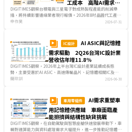
工成本 高階AI需求與
產能擴張成本持續造成
DIGITIMES觀察台積電與三星電子對成熟製程產能的削減舉
措，將持續影響邊緣業者現行報價。2026年8吋晶圓代工產能
MCU業者K型分化漲價
減少，加上特定AI產品需求爆發，推升邊緣處理器晶圓代工報
申作昊
2026-07-31
價上漲。下游MCU業者為此於2026年多次調漲價格，同時加
速朝12吋製程過渡。值得注意的是，MCU價格並非齊頭式上
漲，而是呈現高階產品強勢溢價、低階通用型微幅轉嫁的K型
AI ASIC與記憶體
IC設計
漲價趨勢。...
需求驅動 2Q26台灣IC設計業
營收估年增11.8%
DIGITIMES觀察，2026年上半台灣IC設計產業延續成長態
勢，主要受惠於AI ASIC、高速傳輸晶片、記憶體相關IC及顯
示驅動IC需求增溫。產業成長動能高度集中於少數巨頭，前十
簡琮訓
2026-06-30
大IC設計業者合計營收佔整體營收約75%，顯示市場資源與
技術優勢持續向大型業者集中。展望2026年第2季，在AI
ASIC專案放量、記憶體相關IC需求持續強勁，以及顯示驅動IC
AI需求重塑車
車用零組件
市場回溫帶動下，台灣IC設計業者合計營收可望突破120億美
用記憶體供應鏈 車廠面臨產
元，年增11.8%。...
能排擠與結構性缺貨挑戰
DIGITIMES觀察，在自動駕駛與智慧座艙快速發展帶動下，車
輛對運算能力與資料處理需求大幅提升，進一步推動記憶體成