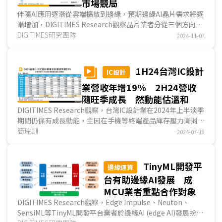
市場競局
伴隨AI應用逐漸從雲端擴散到邊緣，預期邊緣AI晶片需求將逐
漸增加，DIGITIMES Research觀察晶片業者分從三個方向切
入邊緣AI晶片市場，NB、手機等規模量產型消費性...
DIGITIMES研究團隊
2024-11-07
1H24台灣IC設計
IC設計
業營收年增19% 2H24營收
隨旺季成長 然動能估溫和
DIGITIMES Research觀察，台灣IC設計業在2024年上半淡季
期間仍保有成長動能，主因在手機等終端產品庫存壓力漸消及
出貨回穩。展望2024年下半，台灣IC設計業營收估.....
簡琮訓
2024-07-19
TinyML開發平
邊緣運算
台有助邊緣AI發展 成
MCU業者重點合作對象
DIGITIMES Research觀察，Edge Impulse、Neuton、
SensiML等TinyML開發平台業者於邊緣AI (edge AI)發展扮演