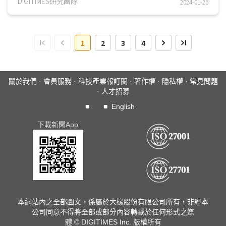
要角，其一站式軟體庫或自動化機器學習(Automate...
DIGITIMES研究團隊
2024-01-23
1
2
3
4
關於我們
·
會員服務
·
科技產業報訂閱
·
著作權
·
隱私權
·
常見問題
·
人才招募
■
■
English
下載新聞App
本網站內之全部圖文，係屬於大椽股份有限公司所有，非經本
公司同意不得將全部或部分內容轉載於任何形式之媒
體 © DIGITIMES Inc. 版權所有