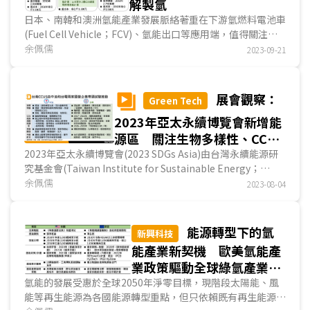
解製氫
日本、南韓和澳洲氫能產業發展脈絡著重在下游氫燃料電池車
(Fuel Cell Vehicle；FCV)、氫能出口等應用端，值得關注的
趨勢是，歐美氫能產業政策驅動全球綠氫產業發展，...
余佩儒
2023-09-21
展會觀察：
Green Tech
2023年亞太永續博覽會新增能
源區 關注生物多樣性、CCUS
及氫能等議題
2023年亞太永續博覽會(2023 SDGs Asia)由台灣永續能源研
究基金會(Taiwan Institute for Sustainable Energy；
TAISE)在台北舉辦，涵蓋博覽會、高峰會、論壇、頒獎...
余佩儒
2023-08-04
能源轉型下的氫
新興科技
能產業新契機 歐美氫能產
業政策驅動全球綠氫產業鏈
發展
氫能的發展受惠於全球2050年淨零目標，現階段太陽能、風
能等再生能源為各國能源轉型重點，但只依賴既有再生能源恐