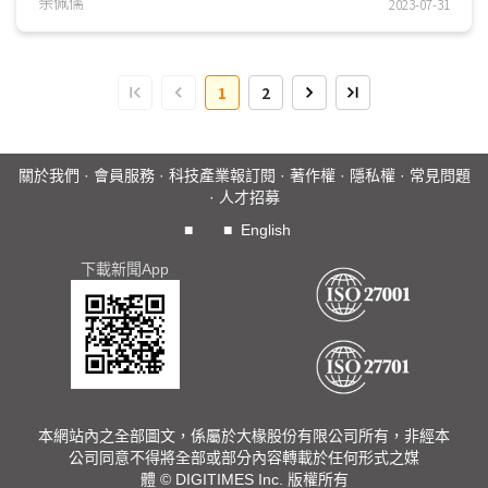
已不足，須投入開發新的技術，而氫能成為長期減少碳排...
余佩儒
2023-07-31
1
2
關於我們
·
會員服務
·
科技產業報訂閱
·
著作權
·
隱私權
·
常見問題
·
人才招募
■
■
English
下載新聞App
本網站內之全部圖文，係屬於大椽股份有限公司所有，非經本
公司同意不得將全部或部分內容轉載於任何形式之媒
體 © DIGITIMES Inc. 版權所有