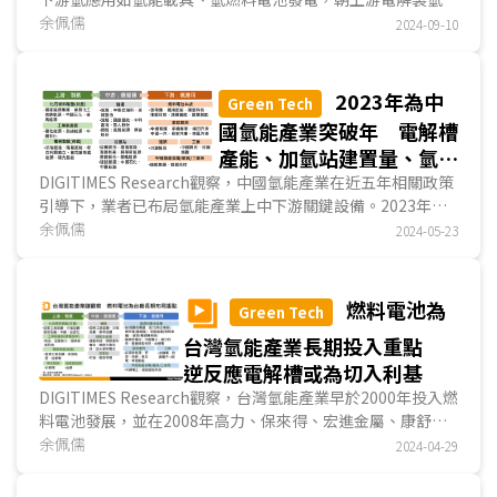
(綠氫)發展，電解槽代表性業者包括中系派瑞氫能、日...
余佩儒
2024-09-10
2023年為中
Green Tech
國氫能產業突破年 電解槽
產能、加氫站建置量、氫燃
料電池車銷量皆居全球之冠
DIGITIMES Research觀察，中國氫能產業在近五年相關政策
引導下，業者已布局氫能產業上中下游關鍵設備。2023年成
為中國氫能產業發展關鍵突破年，不僅中國電解槽裝機...
余佩儒
2024-05-23
燃料電池為
Green Tech
台灣氫能產業長期投入重點
逆反應電解槽或為切入利基
DIGITIMES Research觀察，台灣氫能產業早於2000年投入燃
料電池發展，並在2008年高力、保來得、宏進金屬、康舒等
台廠成為美商Bloom Energy(簡稱BE)燃料電池關鍵...
余佩儒
2024-04-29