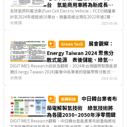
台 氫能商用車將為新成長焦
點
全球氫燃料電池車(Fuel Cell Electric Vehicle；FCEV)銷量累
計至2024年底超過10萬台，銷量高峰出現在2022年逾2萬
台，而亞洲國家為氫燃料電池車的主要推動國。DIGI...
余佩儒
2025-05-06
展會觀察：
Green Tech
Energy Taiwan 2024 聚焦分
散式能源 表後儲能、綠氫與
前瞻能源興起
DIGITIMES Research訪談及觀察，2024年台灣國際智慧能源
週(Energy Taiwan 2024)展會中各業者的發展聚焦分散式能
源，為利用再生能源、儲能電池和燃料電池等分散式...
余佩儒
2024-10-18
中日韓台業者布
新興科技
局電解製氫技術 綠氫技術將
為各國2030~2050年淨零關鍵
DIGITIMES Research觀察，中日韓台氫能產業布局重點將從
下游氫應用如氫能載具、氫燃料電池發電，朝上游電解製氫