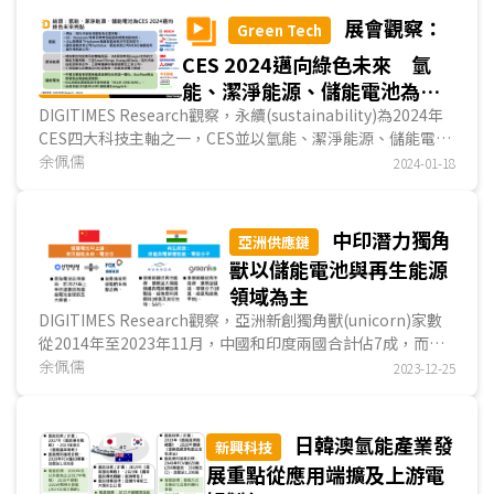
展會觀察：
Green Tech
CES 2024邁向綠色未來 氫
能、潔淨能源、儲能電池為亮
點
DIGITIMES Research觀察，永續(sustainability)為2024年
CES四大科技主軸之一，CES並以氫能、潔淨能源、儲能電池
為邁向綠色未來的關鍵。首先，氫能成為博世(Bosc...
余佩儒
2024-01-18
中印潛力獨角
亞洲供應鏈
獸以儲能電池與再生能源
領域為主
DIGITIMES Research觀察，亞洲新創獨角獸(unicorn)家數
從2014年至2023年11月，中國和印度兩國合計佔7成，而印
度新創獨角獸自2021年快速崛起的情況不容忽視。以領...
余佩儒
2023-12-25
日韓澳氫能產業發
新興科技
展重點從應用端擴及上游電