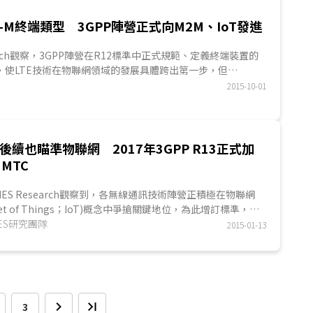
E-M終端類型 3GPP陣營正式向M2M、IoT發進
esearch觀察，3GPP陣營在R12標準中正式規範、定義終端裝置的
y 0，使LTE技術在物聯網領域的發展具體跨出第一步，但
僅為初步發展，3GPP陣營寄望在後續的R13版中持續強化，且R12新
2015-10-01
測試行...
-A後續也瞄準物聯網 2017年3GPP R13正式加
 MTC
TIMES Research觀察到，各無線通訊技術陣營正積極在物聯網
rnet of Things；IoT)概念中爭搶關鍵地位，為此增訂標準，如
uetooth)增訂4.1版，Wi-Fi增訂IEEE 802.11ah等，而3GPP
IMES研究團隊
2015-01-13
eneration Partnership Project) 陣營也為此研擬LTE MTC...
3