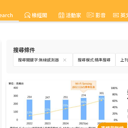
earch
椽經閣
活動家
影音
英
搜尋條件
搜尋關鍵字:無線感測器
搜尋模式:精準搜尋
上刊時