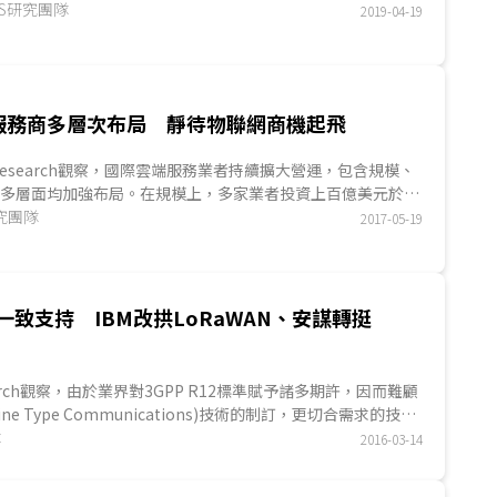
也將支援Zigbee技術，使Zigbee技術在家庭物聯網應用市場
MES研究團隊
2019-04-19
，並與蘋果(Apple)、Google支持的...
服務商多層次布局 靜待物聯網商機起飛
ES Research觀察，國際雲端服務業者持續擴大營運，包含規模、
等多層面均加強布局。在規模上，多家業者投資上百億美元於建
上，也擴充大數據(Big Data)、物聯網(Internet of
研究團隊
2017-05-19
..
獲一致支持 IBM改拱LoRaWAN、安謀轉挺
esearch觀察，由於業界對3GPP R12標準賦予諸多期許，因而難顧
hine Type Communications)技術的制訂，更切合需求的技術
標準方可能成熟，此使IBM、思科(Cisco)、安謀(ARM)等科技大
隊
2016-03-14