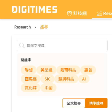
科技網
Res
Research
›
搜尋
關鍵字
聯想
英業達
戴爾科技
惠普
亞馬遜
SiC
慧與科技
AI
氮化鎵
中國
全文搜尋
精準搜尋