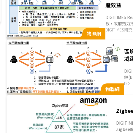
產效益
DIGITIME
戰，政府努力
鏈等技術，以提升
DIGITIMES研
物聯網
區
域
DIG
鏈(b
(I
DIG
物聯網
緩解
Zig
DIGIT
Zigb