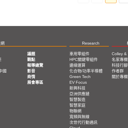
技網
Research
議題
車用零組件
Colley &
亞
觀點
HPC關鍵零組件
名家專欄
報導總覽
邊緣運算
科技行腳
中國
影音
化合物/功率半導體
作者群
商情
Green Tech
關於專欄
展會專區
EV Focus
新興科技
亞洲供應鏈
智慧製造
智慧家庭
物聯網
寬頻與無線
次世代行動通訊