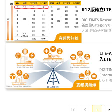
R12版確立LT
DIGITIMES R
新型態Categor
Category 0
DIGITIMES研究團隊
規範仍待各電信業者實
寬頻與無線
LTE
入LTE
DIGI
(Inte
藍牙(Bl
DIGIT
寬頻與無線
(3rd G
1
2