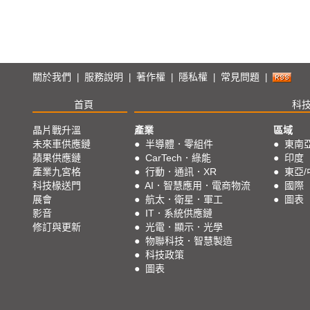
關於我們
服務說明
著作權
隱私權
常見問題
|
|
|
|
|
首頁
科
晶片戰升溫
產業
區域
未來車供應鏈
●
半導體．零組件
●
東南
蘋果供應鏈
●
CarTech．綠能
●
印度
產業九宮格
●
行動．通訊．XR
●
東亞/
科技椽送門
●
AI．智慧應用．電商物流
●
國際
展會
●
航太．衛星．軍工
●
圖表
影音
●
IT．系統供應鏈
修訂與更新
●
光電．顯示．光學
●
物聯科技．智慧製造
●
科技政策
●
圖表