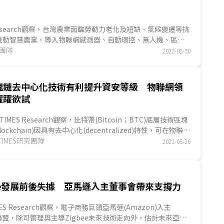
S Research觀察，台灣農業面臨勞動力老化及短缺、氣候變遷等挑
推動智慧農業，導入物聯網感測器、自動環控、無人機、區塊
農業...
究團隊
2022-08-30
塊鏈去中心化技術有利提升資安等級 物聯網領
躍躍欲試
ITIMES Research觀察，比特幣(Bitcoin；BTC)底層技術區塊
lockchain)因具有去中心化(decentralized)特性，可在物聯網
nternet of Things；IoT)系統中發揮多種防護效果，包含遏止或
ITIMES研究團隊
2021-05-26
資安攻擊等。但區塊鏈技術自身亦有待改善...
bee發展前後失據 亞馬遜入主董事會帶來支撐力
IMES Research觀察，電子商務巨頭亞馬遜(Amazon)入主
ee聯盟，除可管理與主導Zigbee未來技術走向外，估計未來亞馬