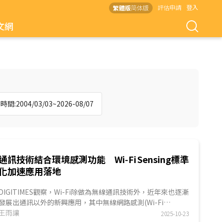
評估申請
登入
繁體版
简体版
文網
間:2004/03/03~2026-08/07
通訊技術結合環境感測功能 Wi‑Fi Sensing標準
化加速應用落地
DIGITIMES觀察，Wi-Fi除做為無線通訊技術外，近年來也逐漸
發展出通訊以外的新興應用，其中無線網路感測(Wi-Fi
Sensing)即是發展趨勢之一，並成為2024~2025年全球...
王雨讓
2025-10-23