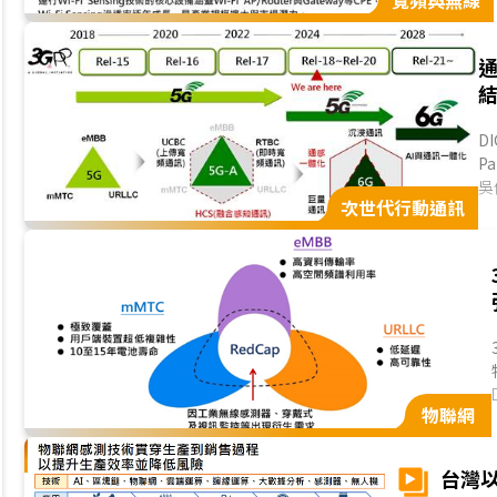
寬頻與無線
結
DI
P
及國
吳
次世代行動通訊
物聯網
台灣