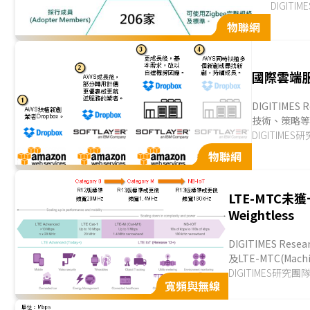
遜的產品
DIGITI
有其支撐性
物聯網
國際雲端
DIGITIM
技術、策略
置新機房，在技術
DIGITIMES
Things；IoT.
物聯網
LTE-MTC未
Weightless
DIGITIMES R
及LTE-MTC(Mac
須至R13、R14版
DIGITIMES研究團
寬頻與無線
廠選擇其他技術...