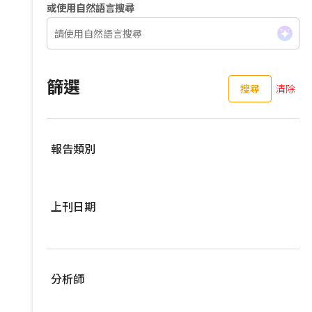
或使用自然語言搜尋
篩選
搜尋
清除
報告類別
伺服器
上刊日期
亞洲供應鏈
車用零組件
過去三個月
EV Focus
過去六個月
分析師
寬頻與無線
過去一年