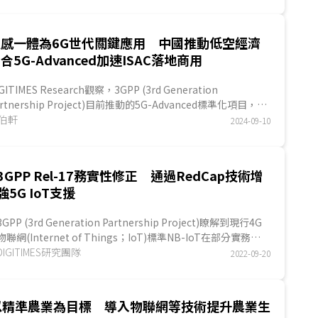
通感一體為6G世代關鍵應用 中國推動低空經濟
合5G-Advanced加速ISAC落地商用
GITIMES Research觀察，3GPP (3rd Generation
artnership Project)目前推動的5G-Advanced標準化項目，以
際電信聯盟(International Telecommunicati...
伯軒
2024-09-10
3GPP Rel-17務實性修正 通過RedCap技術增
強5G IoT支援
3GPP (3rd Generation Partnership Project)瞭解到現行4G
物聯網(Internet of Things；IoT)標準NB-IoT在部分實務應
用上有所不足，因而增訂另一更合適的物聯網標...
DIGITIMES研究團隊
2022-09-20
以精準農業為目標 導入物聯網等技術提升農業生