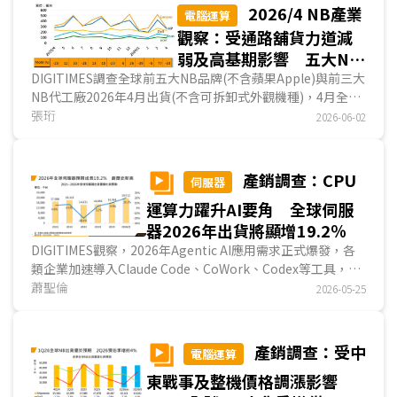
2026/4 NB產業
電腦運算
觀察：受通路舖貨力道減
弱及高基期影響 五大NB
品牌出貨月減33%
DIGITIMES調查全球前五大NB品牌(不含蘋果Apple)與前三大
NB代工廠2026年4月出貨(不含可拆卸式外觀機種)，4月全球
NB市場適逢通路業者鋪貨空檔，前五大NB品牌合計出貨月減
張珩
2026-06-02
33%，而與2025年同期相比，品牌業者出貨量亦年減近
3%。...
產銷調查：CPU
伺服器
運算力躍升AI要角 全球伺服
器2026年出貨將顯增19.2％
DIGITIMES觀察，2026年Agentic AI應用需求正式爆發，各
類企業加速導入Claude Code、CoWork、Codex等工具，驅
動大型雲端業者、龍頭AI模型公司加速生成式AI相...
蕭聖倫
2026-05-25
產銷調查：受中
電腦運算
東戰事及整機價格調漲影響