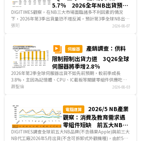
5.7％ 2026全年NB出貨預估
年減7％
DIGITIMES觀察，在NB三大市場面臨諸多不利因素的情況
下，2026年第3季出貨量恐不增反減，預計第3季全球NB出貨
將季減5.7%，與以往第3季為全年出貨高峰明顯不同。2026
張珩
2026-08-07
年第4季出貨量預計將為全年最少，主因品牌及通路業者第3
季已提前完成旺季備貨，並轉以消化庫存為主，加上漲價與促
銷幅度不足往年恐抑制消費。預計2026全年NB全球出貨量
產銷調查：供料
伺服器
1.7億台，較2025年減少約7%。...
限制箝制出貨力道 3Q26全球
伺服器將季增2.8％
2026年第2季全球伺服器出貨不如先前預期，較前季成長
3.8%，主因為記憶體、CPU、IC載板等關鍵零組件供應吃
緊，箝制整機系統出貨力道，但美系大型雲端業者的伺服器採
蕭聖倫
2026-08-03
購量仍季成長11.6%，Agentic AI應用的發展使雲端業者的算
力部署從以加速器為主的AI伺服器，更多已轉向以CPU為主的
運算、儲存伺服器。品牌商出貨則衰退5.6%，除較大型雲端
2026/5 NB產業
電腦運算
業者受到更多供給限制外，一般企業對伺服器漲價亦較難接
觀察：消費及教育需求遇
受，因而造成出貨不如預期。進入2026年第3季，全球伺服器
零組件短缺 前五大NB品
出貨量預估將首度突破500萬台大關，較前季季增2.8%，成
牌合計出貨月增僅8%
DIGITIMES調查全球前五大NB品牌(不含蘋果Apple)與前三大
長動能雖延續，但因缺料問題壓抑，增速將較前季放緩...
NB代工廠2026年5月出貨(不含可拆卸式外觀機種)，由於5月