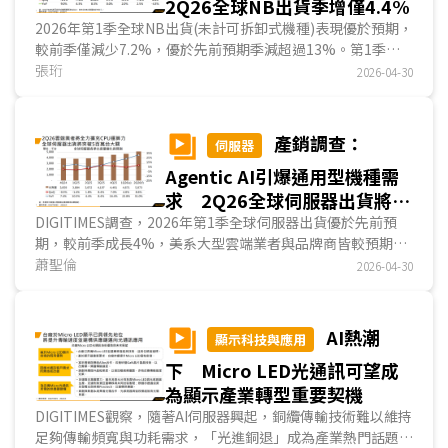
2Q26全球NB出貨季增僅4.4%
2026年第1季全球NB出貨(未計可拆卸式機種)表現優於預期，
較前季僅減少7.2%，優於先前預期季減超過13%。第1季由
於通路業者預期NB整機價格在2026全年將不斷上升，因此提
張珩
2026-04-30
前拉貨動能仍然強勁，加上蘋果於第1季發表多款MacBook新
機款，其中，平價版MacBook Neo市場反應熱烈，亦帶動蘋
果出貨量季增幅度上升，以上因素皆造成第1季NB出貨優於預
產銷調查：
伺服器
期。
Agentic AI引爆通用型機種需
求 2Q26全球伺服器出貨將破
500萬台大關
DIGITIMES調查，2026年第1季全球伺服器出貨優於先前預
期，較前季成長4%，美系大型雲端業者與品牌商皆較預期表
現更佳，Anthropic的Claude Code與OpenClaw等Agentic
蕭聖倫
2026-04-30
AI工具的流行不但加速了GPU與ASIC在Token產出的耗用，
其自動化過程中的任務協調、工具調用則需大量依賴CPU，使
雲端業者將出貨重心轉向通用型伺服器。品牌商方面，來自二
AI熱潮
顯示科技與應用
線雲端業者的AI與通用型伺服器訂單增長強勁，傳統企業客戶
下 Micro LED光通訊可望成
亦因伺服器漲價及Agentic AI布局需求而啟動換機，以上皆造
成第1季出貨優於預期。...
為顯示產業轉型重要契機
DIGITIMES觀察，隨著AI伺服器興起，銅纜傳輸技術難以維持
足夠傳輸頻寬與功耗需求，「光進銅退」成為產業熱門話題。