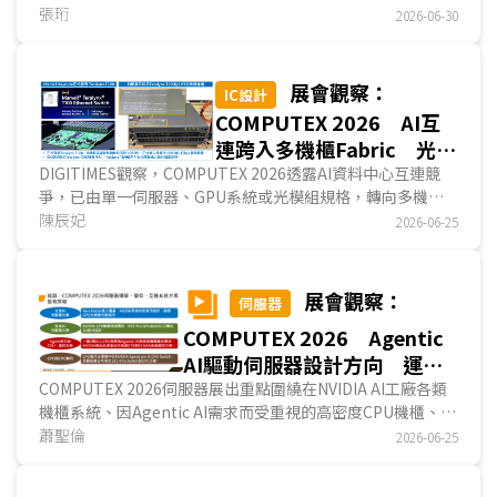
教育標案市場進入放量期，Chromebook等教育機款出貨成
張珩
2026-06-30
長近3成，帶動前五大NB品牌合計出貨月增約8%，而與2025
年同期相比，品牌業者出貨量亦年減約6%。...
展會觀察：
IC設計
COMPUTEX 2026 AI互
連跨入多機櫃Fabric 光銅
分工牽動三大晶片廠布局
DIGITIMES觀察，COMPUTEX 2026透露AI資料中心互連競
爭，已由單一伺服器、GPU系統或光模組規格，轉向多機櫃
網路互連架構(Network Fabric)的系統級整合。NVIDIA延伸
陳辰妃
2026-06-25
Vera Rubin (VR)、Spectrum-X與AI Factory架構；邁威爾
(Marvell)以全距離Fabric整合DSP、SerDes、交換器ASIC、
光電技術與客製化晶片；博通(Broadcom)則透過
展會觀察：
伺服器
Tomahawk 6與ODM、白牌交換器供應鏈，推動非NVIDIA平
COMPUTEX 2026 Agentic
台的開放AI Ethernet Fabric。AI互連競爭正由追求高速率，
延伸到不同距離、功耗與系統整合條件下..
AI驅動伺服器設計方向 運
算、儲存、互連皆有重點
COMPUTEX 2026伺服器展出重點圍繞在NVIDIA AI工廠各類
機櫃系統、因Agentic AI需求而受重視的高密度CPU機櫃、高
速SSD儲存方案，以及CPO、CPC的整機或部...
蕭聖倫
2026-06-25