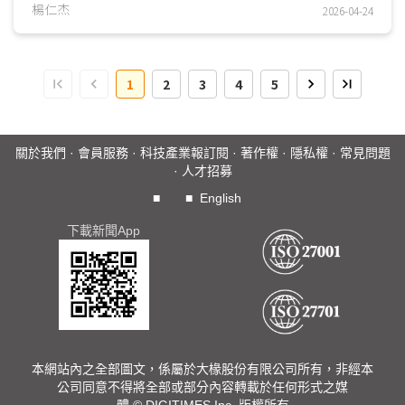
光通訊根據傳輸距離，可分為CW-DFB、VCSEL及Micro LED
楊仁杰
2026-04-24
等三種技術，其中前兩者皆基於雷射，在成本、壽命、功耗及
耐溫上，不及Micro LED，因此Micro LED光通訊將成機櫃內
傳輸主流。現階段台廠在Micro LED顯示技術與量產能力皆具
1
2
3
4
5
全球領先地位，尤其在巨量轉移位置精度與Micro LED晶粒密
度皆佔優勢，對於台廠向光通訊擴展幫助甚大。...
關於我們
·
會員服務
·
科技產業報訂閱
·
著作權
·
隱私權
·
常見問題
·
人才招募
■
■
English
下載新聞App
本網站內之全部圖文，係屬於大椽股份有限公司所有，非經本
公司同意不得將全部或部分內容轉載於任何形式之媒