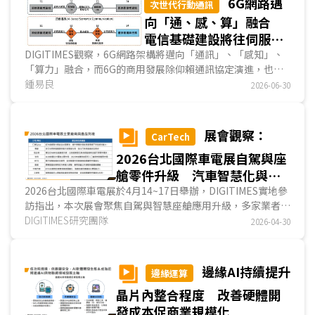
6G網路邁
次世代行動通訊
向「通、感、算」融合
電信基礎建設將往伺服器
化發展
DIGITIMES觀察，6G網路架構將邁向「通訊」、「感知」、
「算力」融合，而6G的商用發展除仰賴通訊協定演進，也需
端視底層硬體的物理限制與熱管理上的技術突破。次太赫茲頻
鍾易良
2026-06-30
段的擴展、通感一體化(ISAC)的導入、語義通訊與算力解耦及
波形標準的權衡，正促使基地台朝向「AI伺服器化」發展。...
展會觀察：
CarTech
2026台北國際車電展自駕與座
艙零件升級 汽車智慧化與氫
能巴士供應鏈加速國產化發展
2026台北國際車電展於4月14~17日舉辦，DIGITIMES實地參
訪指出，本次展會聚焦自駕與智慧座艙應用升級，多家業者展
出車用感測方案，提升車輛安全與環境感知能力；系統供應商
DIGITIMES研究團隊
2026-04-30
則強化定位技術與自駕系統等整合能力，加速相關方案落地。
此外，部分業者透過購併策略，擴展產品組合與市場版圖。同
時，台廠積極切入自駕物流、智慧座艙與氫能巴士供應鏈，推
邊緣AI持續提升
邊緣運算
動關鍵零組件國產化進程，顯示台灣車電產業正朝高整合與自
晶片內整合程度 改善硬體開
主化方向發展。...
發成本促商業規模化