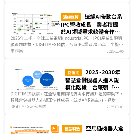
米以下成熟製程以控制成本，但近期DeepX等新創業者開始
尋求5奈米以下的先進製程，試圖透過電晶體密度微縮來滿足
旗艦級產品的規格需求。邊緣AI處理器出現顯著的代工策略分
邊緣AI帶動台系
邊緣運算
流現象，其中較為保守、追求成本與穩定的產品持續使用台積
IPC營收成長 業者積極
電成熟製程，而偏向激進策略、旗艦端的地端資料中心產品則
於AI領域尋求軟體合作夥
願意冒險採用三星電子先進製程。...
伴
2025年上半，全球工業電腦(Industrial PC；IPC)產業出現明
顯復甦跡象，DIGITIMES預估，台系IPC業者2025年上半整體
營收規模達新台幣1,629億元，年成長率達13.6%，...
申作昊
2025-11-06
2025~2030年
物聯網
智慧倉儲機器人進入規
模化階段 台廠朝「解
決方案推動者」角色發
DIGITIMES觀察，在全球電商與物流需求持續升溫的帶動下，
智慧倉儲機器人市場正快速成長，並以AMR為主力，逐步超
展
越AGV，成為倉儲自動化與智慧化的核心設備。DIGIT...
DIGITIMES研究團隊
2025-09-09
亞馬遜機器人倉
智慧製造