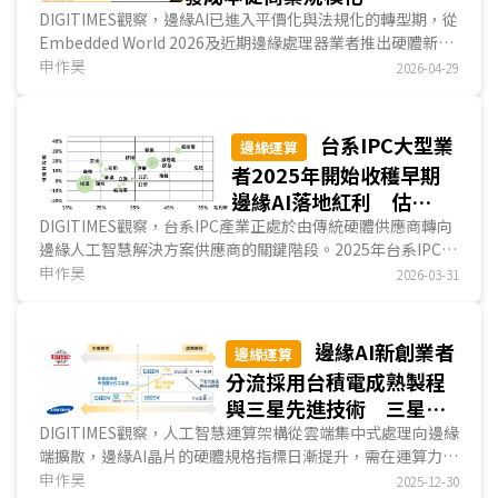
DIGITIMES觀察，邊緣AI已進入平價化與法規化的轉型期，從
Embedded World 2026及近期邊緣處理器業者推出硬體新
品、軟體生態系合作觀察，當前邊緣處理器業者多透過提高硬
申作昊
2026-04-29
體整合度，將AI運算力下放到主流中階產品，並持續整合開發
生態系，包含垂直整合與水平整合兩大路徑，以降低製造端設
計成本為號召，加速終端裝置的邊緣處理器升級。此外，受資
台系IPC大型業
邊緣運算
安法規影響，軟體清單管理與持續性漏洞監控的生態系串聯為
者2025年開始收穫早期
大勢所趨，物聯網產業正從單純的規格競爭，轉向系統整合能
邊緣AI落地紅利 估
力與合規效率的比拼。...
2026年營收成長12%
DIGITIMES觀察，台系IPC產業正處於由傳統硬體供應商轉向
邊緣人工智慧解決方案供應商的關鍵階段。2025年台系IPC業
者總體營收達新台幣3,273億元，年增約6%，顯示邊...
申作昊
2026-03-31
邊緣AI新創業者
邊緣運算
分流採用台積電成熟製程
與三星先進技術 三星力
圖以邊緣AI實績扭轉市場
DIGITIMES觀察，人工智慧運算架構從雲端集中式處理向邊緣
端擴散，邊緣AI晶片的硬體規格指標日漸提升，需在運算力、
信心
功耗控制等議題取得嚴苛平衡。過往邊緣AI晶片多採用22奈
申作昊
2025-12-30