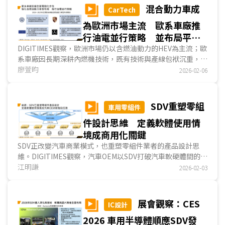
混合動力車成
CarTech
為歐洲市場主流 歐系車廠推
行油電並行策略 並布局平價
電動車以抗衡中企
DIGITIMES觀察，歐洲市場仍以含燃油動力的HEV為主流；歐
系車廠因長期深耕內燃機技術，既有技術與產線包袱沉重，加
上電動車核心技術不足，導致電動化轉型進展緩慢。為兼顧減
廖萱昀
2026-02-06
碳目標與產業現況，歐盟放寬2035年新車碳排減量目標，保
留HEV、PHEV等多元動力車型的發展空間...
SDV重塑零組
車用零組件
件設計思維 定義軟體使用情
境成商用化關鍵
SDV正改變汽車商業模式，也重塑零組件業者的產品設計思
維。DIGITIMES觀察，汽車OEM以SDV打破汽車軟硬體間的依
賴關係，在一次性的硬體銷售模式下，以加購、訂閱方式創造
江明謙
2026-02-03
持續性的軟體收益，建構新形態的商業模式。為因應SDV趨
勢，車用零組件業者正從硬體導向的產品，轉向軟體定義的系
統服務。DIGITIMES認為，供應商在SDV方案已陸續到位，汽
展會觀察：CES
IC設計
車OEM如何定義...
2026 車用半導體順應SDV發