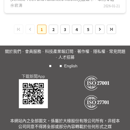
產業正面臨新一輪產業結構轉換的關鍵節點，相較過往CES車
余君濤
2026-01-21
用零組件業者聚焦在單一硬體性能或零組件規格表現，本屆展
會中，多數業者不約而同以車輛系統化、平台化與可擴充性為
展示主軸，聚焦在智慧座艙、SDV、自動化與感測等三大發展
1
2
3
4
5
方向，反映車輛由過往定位的傳統交通工具，快速轉向以軟硬
整合、資料驅動及持續演進為核心的智慧化載具。此一轉變不
僅牽動整車架構，也重新定義零組件在車用價值鏈中的角色與
定位。...
關於我們
·
會員服務
·
科技產業報訂閱
·
著作權
·
隱私權
·
常見問題
·
人才招募
■
■
English
下載新聞App
本網站內之全部圖文，係屬於大椽股份有限公司所有，非經本
公司同意不得將全部或部分內容轉載於任何形式之媒