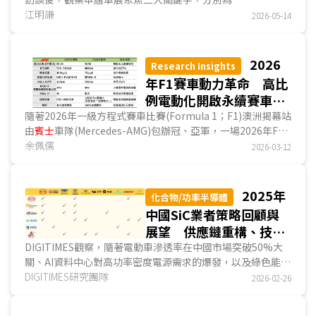
「Robotaxi」、「實體AI」以及「在中國，為中國」市場戰
江明謙
2026-05-14
略，首...
2026
Research Insights
年F1賽車動力革命 高比
例電動化開啟永續賽車時
代
隨著2026年一級方程式賽車比賽(Formula 1；F1)澳洲揭幕站
由
賓士
車隊(Mercedes-AMG)包辦冠、亞軍，一場2026年F1
新規元年的動力革命已上演。在澳洲排位賽中，
余佩儒
賓士
車隊桿位
2026-03-12
圈速較第3名快約0.8秒；在澳洲大獎正賽中，
賓士
車隊更以超
過15秒的優勢領先第3名法拉利車隊，F1賽車動力單元的開發
成為2026年F1賽事致勝的關鍵，而
賓士
代號「M17」的動力
2025年
化合物/功率半導體
單元為爭議焦點，因為
賓士
在新規中，找到動力單元壓縮比在
中國SiC業者策略回顧與
冷態與高溫運作條件下的量測差異突破點。...
展望 供應鏈重構、技術
跨越與產業自主化
DIGITIMES觀察，隨著電動車滲透率在中國市場突破50%大
關、AI資料中心對高功率密度電源需求的爆發，以及綠色能源
基礎設施的升級，帶來中國SiC產業快速擴張然而，隨著中國
DIGITIMES研究團隊
2026-02-26
《中華人民共和國國民經濟和社會發展第十四個五年規劃和
2035年遠景目標綱要》...