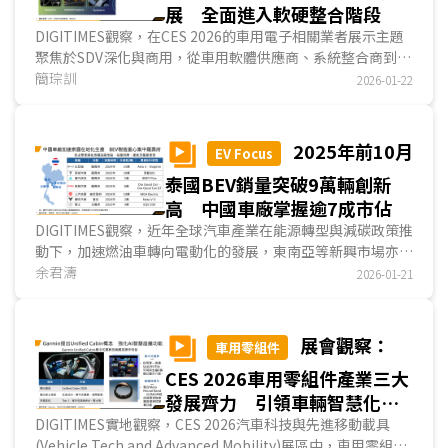
展 全面進入軟硬整合階段
DIGITIMES觀察，在CES 2026的車用電子相關業者展示主題
聚焦於SDV深化與商用，從車用軟體供應商、系統整合商到晶
片設計業者的車用布局來看，整體產業發展主軸已全...
簡琮訓
2026-01-22
2025年前10月
EV Focus
泰國BEV銷量突破9萬輛創新
高 中國車廠掌握逾7成市佔
DIGITIMES觀察，近年全球汽車產業在能源轉型與減碳政策推
動下，加速燃油車轉向電動化的發展，東南亞等新興市場亦同
步成為各國車廠與供應鏈布局的重點，其中，泰國長期以來為
余君濤
2026-01-21
東南亞汽車製造與出口重鎮，在這波轉型浪潮中扮演關鍵角
色。2025年前10月泰國BEV銷量已達97,416輛，滲透率提升
至19.7%，顯示電動車需求明顯放量。...
展會觀察：
車用零組件
CES 2026車用零組件產業三大
發展齊力 引領車輛智慧化轉
型及落地
DIGITIMES實地觀察，CES 2026汽車科技與先進移動載具
(Vehicle Tech and Advanced Mobility)展區中，車用零組件