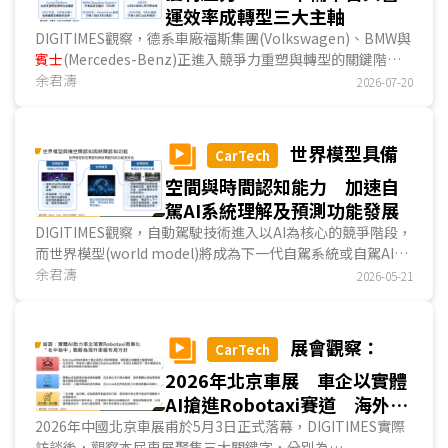
運效率成轉型三大主軸
DIGITIMES觀察，德系車廠福斯集團(Volkswagen)、BMW與
賓士
(Mercedes-Benz)正進入競爭力重塑與轉型的關鍵階
段。隨著全球汽車市場成長趨緩、中國車廠快速崛起、電動車
余君濤
2026-07-20
需求下滑，以及AI與軟體定義汽車(Software-Defined
Vehicle；SDV)技術加速演進，德系車廠已無法單純依靠品
牌、車輛性能及銷售規模維持優勢。因此，德系車廠近年的發
世界模型具備
CarTech
展方向逐漸聚焦三大主軸，包括以AI提升產品智慧化能力、推
空間與時間認知能力 加速自
出新一代車輛架構承載電動化與SDV功能，並透過優化成本結
構與營運效率，維持長期投資及獲利能力。...
駕AI系統理解及預測功能發展
DIGITIMES觀察，自動駕駛技術進入以AI為核心的競爭階段，
而世界模型(world model)將成為下一代自駕系統或自駕AI系
統發展的重要關鍵。相較過去自駕系統僅具備感測與反應能
余君濤
2026-05-21
力，世界模型有助於自駕AI系統同時具備空間與時間認知能
力，協助車輛理解當前道路環境，並預測未來場景變化與潛在
風險。隨車廠與科技業者積極推進自駕技術，世界模型也逐漸
展會觀察：
CarTech
成為下一代高階自駕發展的核心技術。...
2026年北京車展 車企以實體
AI搶進Robotaxi賽道 海外車
廠深化「在中為中」布局
2026年中國北京車展甫於5月3日正式落幕，DIGITIMES實際
訪談後，觀察本屆車展聚焦三大關鍵字，分別為