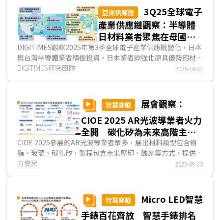
高階機種採用Micro OLED的大方向將不會改變。...
3Q25全球電子
亞洲供應鏈
產業供應鏈觀察：半導體
日材料業者聚焦在母國設
廠、台廠採多地布點 面
DIGITIMES觀察2025年第3季全球電子產業供應鏈變化，日本
與台灣半導體業者積極投資，日本業者欲強化原具優勢的材料
板業聚焦非LCD布局 電
領域，台灣業者投資領域則相較多元；電子零組件以P...
DIGITIMES研究團隊
2025-10-22
子產品與EMS廠以東協、
中東、美國為布局熱點
展會觀察：
智慧穿戴
CIOE 2025 AR光波導業者火力
全開 碳化矽為未來高階主流
材料
CIOE 2025參展的AR光波導業者眾多，展出材料類型包含樹
脂、玻璃、碳化矽，製程包含奈米壓印、蝕刻等方式，提供低
至高階、全面的方案，顯示AR光波導技術已趨於成熟；...
方覺民
2025-09-23
Micro LED智慧
智慧穿戴
手錶百花齊放 智慧手錶排名