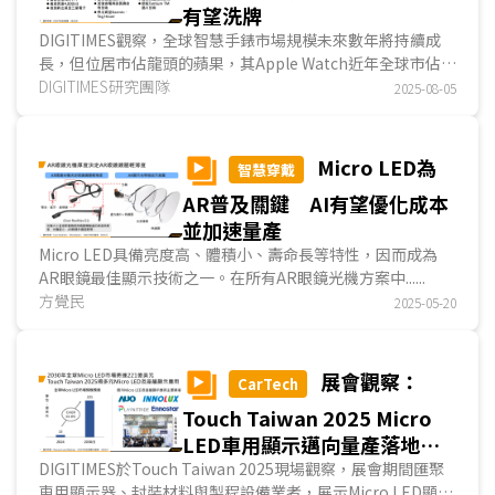
有望洗牌
DIGITIMES觀察，全球智慧手錶市場規模未來數年將持續成
長，但位居市佔龍頭的蘋果，其Apple Watch近年全球市佔卻
逐年降低，同時多家競爭業者近年在Micro LED良率上...
DIGITIMES研究團隊
2025-08-05
Micro LED為
智慧穿戴
AR普及關鍵 AI有望優化成本
並加速量產
Micro LED具備亮度高、體積小、壽命長等特性，因而成為
AR眼鏡最佳顯示技術之一。在所有AR眼鏡光機方案中......
方覺民
2025-05-20
展會觀察：
CarTech
Touch Taiwan 2025 Micro
LED車用顯示邁向量產落地
FOPLP與光通訊成新發展趨勢
DIGITIMES於Touch Taiwan 2025現場觀察，展會期間匯聚
車用顯示器、封裝材料與製程設備業者，展示Micro LED顯示