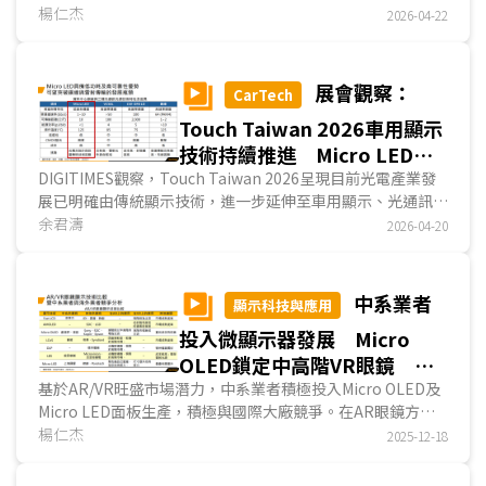
持續改進IT用TFT LCD省電性以因應AI時代對IT產業的衝擊
楊仁杰
2026-04-22
外，面板業者為鞏固市場地位並提升自身在供應鏈的階層，多
積極投入系統垂直整合事業，且因應AI時代對算力、通訊的要
求，並透過原有的設備與技術經驗，積極投入FOPLP、光通
展會觀察：
CarTech
訊、衛星天線等非顯示事業，藉以從早已成為紅海的面板事業
Touch Taiwan 2026車用顯示
中轉型升級，延續企業壽命、擴大獲利機會，呈現面板廠正逐
漸脫離傳統製造業角色，成為顯示與光電解決方案公司。...
技術持續推進 Micro LED光
通訊及衛星應用成光電業者新
DIGITIMES觀察，Touch Taiwan 2026呈現目前光電產業發
展已明確由傳統顯示技術，進一步延伸至車用顯示、光通訊與
發展動能
衛星應用三大領域，並帶動Micro LED需求加速成長，其中，
余君濤
2026-04-20
車用顯示應用需求持續擴大，結合智慧座艙發展，帶動顯示技
術朝高亮度、高解析度與多螢幕整合方向演進；同時，隨AI資
料中心與高速運算需求提升，光通訊技術逐步成為光電產業獲
中系業者
顯示科技與應用
利成長動能，加上低軌衛星應用亦逐步成熟，將為光電產業開
投入微顯示器發展 Micro
啟新應用場域。...
OLED鎖定中高階VR眼鏡
Micro LED將成AR眼鏡主流
基於AR/VR旺盛市場潛力，中系業者積極投入Micro OLED及
Micro LED面板生產，積極與國際大廠競爭。在AR眼鏡方
面，目前市場主流為成本效益較高的Micro OLED面板搭配
楊仁杰
2025-12-18
Birdbath光學系統，長遠發展將趨向全彩Micro LED面板搭
配光波導；而在VR眼鏡方面，中低階機種採用Fast LCD、中