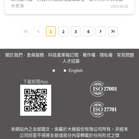
應用、資料中心光通訊、扇出型面板級封裝(Fan Ou....
余君濤
2025-04-28
1
2
3
4
關於我們
·
會員服務
·
科技產業報訂閱
·
著作權
·
隱私權
·
常見問題
·
人才招募
■
■
English
下載新聞App
本網站內之全部圖文，係屬於大椽股份有限公司所有，非經本
公司同意不得將全部或部分內容轉載於任何形式之媒