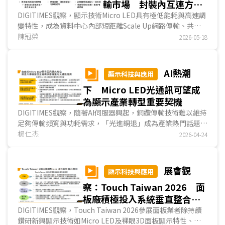
輸市場 封裝內互連方案
為長期技術願景
DIGITIMES觀察，顯示技術Micro LED具有極低能耗與高速調
變特性，成為資料中心內部短距離Scale Up網路傳輸、共同
封裝光學(CPO)的新興熱門解決方案，目前Micro LED短距光
陳冠榮
2026-05-18
互連技術吸引全球眾多通訊、光電和新創業者投入研發，展望
未來，微軟、Avicena和Credo Technology在長期技術願景
中，有意將Micro LED技術用於裸晶對裸晶、裸晶對記憶體等
AI熱潮
顯示科技與應用
封裝內光互連解決方案，因此Micro LED在短距光互連市場深
下 Micro LED光通訊可望成
具潛力。...
為顯示產業轉型重要契機
DIGITIMES觀察，隨著AI伺服器興起，銅纜傳輸技術難以維持
足夠傳輸頻寬與功耗需求，「光進銅退」成為產業熱門話題。
光通訊根據傳輸距離，可分為CW-DFB、VCSEL及Micro LED
楊仁杰
2026-04-24
等三種技術，其中前兩者皆基於雷射，在成本、壽命、功耗及
耐溫上，不及Micro LED，因此Micro LED光通訊將成機櫃內
傳輸主流。現階段台廠在Micro LED顯示技術與量產能力皆具
展會觀
顯示科技與應用
全球領先地位，尤其在巨量轉移位置精度與Micro LED晶粒密
察：Touch Taiwan 2026 面
度皆佔優勢，對於台廠向光通訊擴展幫助甚大。...
板廠積極投入系統垂直整合與
非顯示事業 開拓新利基
DIGITIMES觀察，Touch Taiwan 2026參展面板業者除持續
鑽研新興顯示技術如Micro LED及裸眼3D面板顯示特性、並