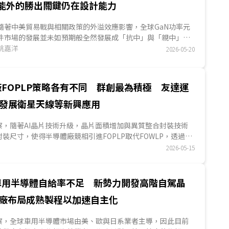
能外的勝出關鍵仍在設計能力
2027年進行量產，換言之，XPO可能先行搶佔資料中心市
場，甚至延後CPO商機成長時程。...
隨著中美貿易戰與相關政策的外溢效應影響，全球GaN功率元
件市場的發展並未如預期般全然發展成「抗中」與「親中」兩
大陣營。DIGITIMES觀察，究其原因，中國市場仍有一定的重
姚嘉洋
2026-05-20
要性存在，所以如意法半導體與安森美半導體選擇與中系IDM
業者英諾賽科合作，以擴大合作效益，但此一合作模式，對於
歐美業者來說，在中國半導體國有化政策的驅使下，仍是一步
FOPLP策略各有不同 群創最為積極 友達運
險棋。...
術發展衛星天線等新興應用
ES觀察，隨著AI晶片技術升級，晶片面積增加與異質整合封裝技術
裝尺寸，使得半導體廠競相引進FOPLP取代FOWLP，透過
提升生產效率，而面板廠因舊有產能的玻璃基板尺寸較封測廠
2026-05-15
FOPLP發展。現階段群創為面板廠中，唯一自力以舊有TFT
OPLP事業的業者，近期亦展示具有10層RDL的RDL-First樣
抗玻璃基板翹曲問題已初見成效，並力圖於近1~2年內將相關技
車用半導體自給率不足 新勢力開發高階自駕晶
友達選擇暫時迴避與封測廠直接競爭，先行發展衛星天線、光
廠布局成熟製程以加速自主化
程相關應用，積累技術實力；夏普則透過售廠予封測廠AOI電
技術..
ES觀察，全球車用半導體市場由美、歐與日系業者主導，因此目前