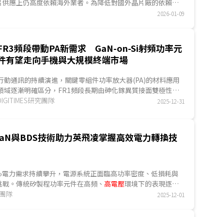
片供應上仍高度依賴海外業者。為降低對國外晶片廠的依賴，
廠與科技業者紛紛投入車用晶片開發。在Tesla自研晶片成功
2026-01-09
，中系車廠積極布局晶片自研，其中造車新勢力專注於先進製
廠則以成熟製程晶片為主。...
FR3頻段帶動PA新需求 GaN-on-Si射頻功率元
件有望走向手機與大規模終端市場
行動通訊的持續演進，關鍵零組件功率放大器(PA)的材料應用
領域逐漸明確區分，FR1頻段長期由砷化鎵異質接面雙極性電
晶體(GaAs HBT)主導，FR2頻段因陣列天線與高整合需求，採
DIGITIMES研究團隊
2025-12-31
用RF CMOS或BiCMOS技術。如今射頻業界關注的新場域，是
落在介於兩者間的FR3頻段，此頻段同時要求高頻率增益與高
效率功率輸出，對GaAs HBT與RF CMOS而言，皆涉及材料與
aN與BDS技術助力英飛凌掌握高效電力轉換技
結構層面的物理條件限制，因此FR3頻段的發展，成為GaN-
on-Si射頻元件能否能進入智慧型手機與大規模終端市場的關鍵
指標。...
中心電力需求持續攀升，電源系統正面臨高功率密度、低損耗與
挑戰。傳統矽製程功率元件在高頻、
高電壓
環境下的表現逐漸
動第三代半導體GaN在資料中心、工業與航太等領域加速滲
究團隊
2025-12-01
局觀察，GaN以高頻、高效率、高功率密度等特性，已成為下
的重要材料...