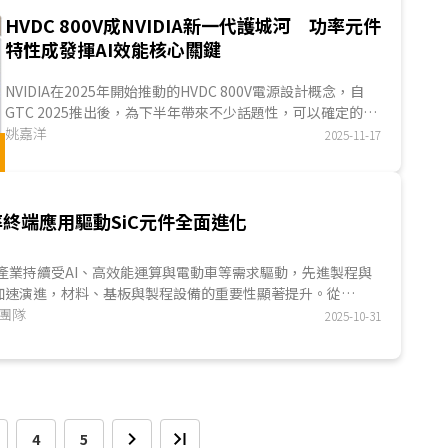
HVDC 800V成NVIDIA新一代護城河 功率元件
特性成發揮AI效能核心關鍵
NVIDIA在2025年開始推動的HVDC 800V電源設計概念，自
GTC 2025推出後，為下半年帶來不少話題性，可以確定的
是，HVDC 800V在CUDA與NVLink後，儼然成為NVI...
姚嘉洋
2025-11-17
終端應用驅動SiC元件全面進化
體產業持續受AI、高效能運算與電動車等需求驅動，先進製程與
加速演進，材料、基板與製程設備的重要性顯著提升。從
Japan 2025的展示內容可觀察到，日本半導體產業專注在先進製
究團隊
2025-10-31
體(包含SiC、GaN等)，以及方形矽基板、混合鍵合等新型技
察先進製造競爭力的關鍵指標...
4
5