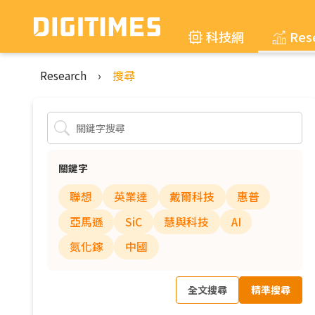
科技網
Res
Research
›
搜尋
關鍵字
聯想
英業達
戴爾科技
惠普
亞馬遜
SiC
慧與科技
AI
氮化鎵
中國
全文搜尋
精準搜尋