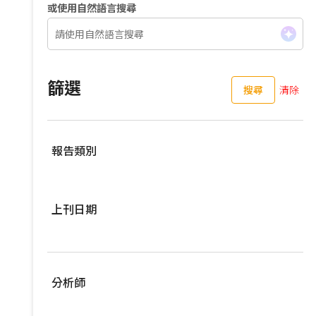
或使用自然語言搜尋
篩選
搜尋
清除
報告類別
伺服器
上刊日期
亞洲供應鏈
車用零組件
過去三個月
EV Focus
過去六個月
分析師
寬頻與無線
過去一年