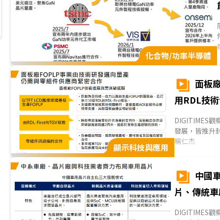
化合物/功率半導體
面板廠
用RDL技
DIGITIM
發展，皆推升封
「以方代圓」
楊仁杰
顯示科技與應用
更大，更有利於
LCD產線發展F
品，宣示其抵
中國
術導入量產；
片、傳統車
通訊等RDL製
子，並提供必要
DIGITIM