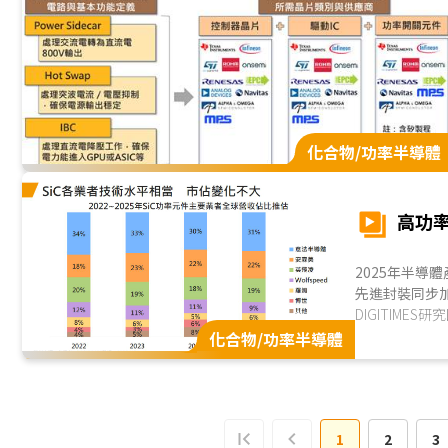
化合物/功率半導體
高功率
2025年半導
先進封裝同步
SEMICON 
DIGITIMES研
程、化合物半導
化合物/功率半導體
術上，已成為觀
1
2
3