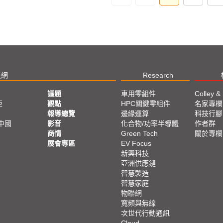
技網
Research
議題
車用零組件
Colley &
亞
觀點
HPC關鍵零組件
名家專欄
報導總覽
邊緣運算
科技行腳
中國
影音
化合物/功率半導體
作者群
商情
Green Tech
關於專欄
展會專區
EV Focus
新興科技
亞洲供應鏈
智慧製造
智慧家庭
物聯網
寬頻與無線
次世代行動通訊