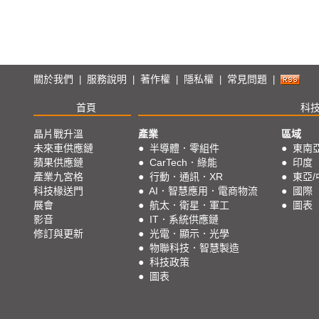
關於我們
服務說明
著作權
隱私權
常見問題
|
|
|
|
|
首頁
科
晶片戰升溫
產業
區域
未來車供應鏈
●
半導體．零組件
●
東南
蘋果供應鏈
●
CarTech．綠能
●
印度
產業九宮格
●
行動．通訊．XR
●
東亞/
科技椽送門
●
AI．智慧應用．電商物流
●
國際
展會
●
航太．衛星．軍工
●
圖表
影音
●
IT．系統供應鏈
修訂與更新
●
光電．顯示．光學
●
物聯科技．智慧製造
●
科技政策
●
圖表