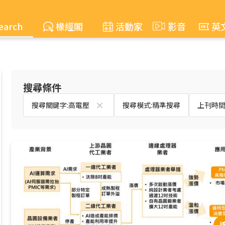
earch
椽經閣
活動家
影音
英
搜尋條件
搜尋關鍵字:高電壓
搜尋模式:精準搜尋
上刊時間:2