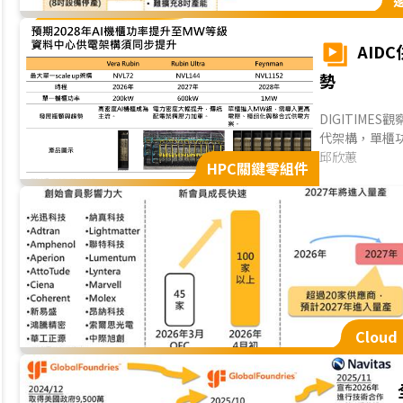
AID
勢
DIGITIMES
代架構，單櫃功
主的配電方式
邱欣蕙
HPC關鍵零組件
等問題。因此，
DC成為支撐高密
Cloud