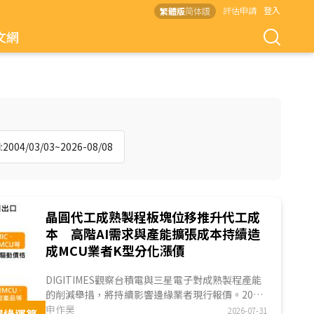
評估申請
登入
繁體版
简体版
文網
004/03/03~2026-08/08
晶圓代工成熟製程板塊位移推升代工成
本 高階AI需求與產能擴張成本持續造
成MCU業者K型分化漲價
DIGITIMES觀察台積電與三星電子對成熟製程產能
的削減舉措，將持續影響邊緣業者現行報價。2026
年8吋晶圓代工產能減少，加上特定AI產品需求爆
申作昊
2026-07-31