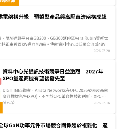
邊緣運算
發，推升邊緣處理器晶圓代工報價上漲。下游MCU
業者為此於2026年多次調漲價格，同時加速朝12吋
C供電架構升級 預製型產品與高壓直流架構成趨
製程過渡。值得注意的是，MCU價格並非齊頭式上
漲，而是呈現高階產品強勢溢價、低階通用型微幅
轉嫁的K型漲價趨勢。...
觀察，隨AI運算平台由GB200、GB300延伸至Vera Rubin等新世
耗正由數百kW邁向MW級。傳統資料中心以低壓交流或48V為
，將面臨電流過大、銅材用量增加、線損上升及機櫃空間不足
2026-07-20
供電架構開始朝向「高壓直流母線＋末端降壓」演進，800V
度AI機櫃的重要規格走向。...
資料中心光通訊技術競爭日益激烈 2027年
XPO量產商機有望後發先至
DIGITIMES觀察，Arista Networks在OFC 2026發表超高密
度可插拔光學(XPO)，不同於CPO革命性技術創新，XPO以
工程設計思維優化可插拔光學模組，延續光學模組既有生態
陳冠榮
2026-06-16
系優勢。XPO兼具高頻寬密度、節省空間、維護性高和技術
轉換門檻低等優點；然而XPO未能解決電訊號傳輸的物理極
限，目前CPO仍為資料中心長期終極方案，但短期而言，
全球GaN功率元件市場競合關係趨於複雜化 產
XPO已先獲微軟(Microsoft)公開支持，且多家供應商預期在