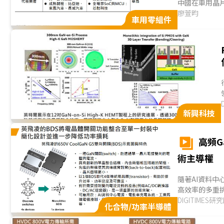
中國在車用晶
中系車廠、晶片
廖萱昀
車用零組件
案例的帶動下
程晶片，傳統車
新興科技
高頻G
術主導權
隨著AI資料
高效率的多重
逼近極限，推
DIGITIMES研
化合物/功率半導體
透。從產業布
一世代電源轉換