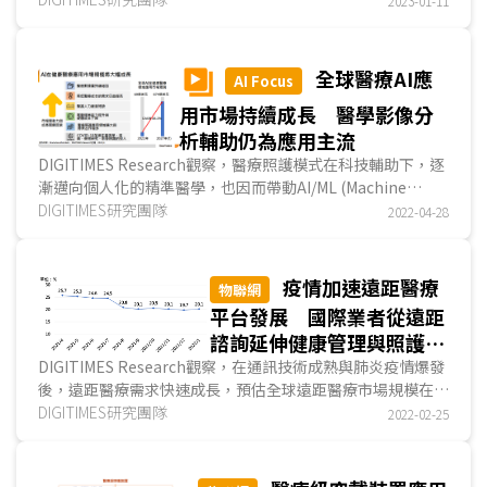
2023-01-11
全球醫療AI應
AI Focus
用市場持續成長 醫學影像分
析輔助仍為應用主流
DIGITIMES Research觀察，醫療照護模式在科技輔助下，逐
漸邁向個人化的精準醫學，也因而帶動AI/ML (Machine
Learning，機器學習)在健康醫療上的廣泛應用，促使...
DIGITIMES研究團隊
2022-04-28
疫情加速遠距醫療
物聯網
平台發展 國際業者從遠距
諮詢延伸健康管理與照護服
務
DIGITIMES Research觀察，在通訊技術成熟與肺炎疫情爆發
後，遠距醫療需求快速成長，預估全球遠距醫療市場規模在
2022~2028年將以複合年均成長率(CAGR) 36.5%幅度...
DIGITIMES研究團隊
2022-02-25