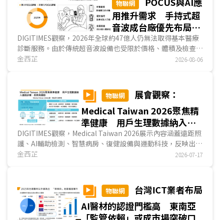
POCUS與AI應
物聯網
用推升需求 手持式超
音波成台廠優先布局醫
材新商機
DIGITIMES觀察，2026年全球約47億人仍無法取得基本醫療
診斷服務。由於傳統超音波設備也受限於價格、體積及檢查排
程，難以延伸至第一線場域。手持式超音波將探頭、影像處
金西芷
2026-08-06
理、無線通訊、App與雲端功能整合於單一裝置，是醫學影像
設備中，產品架構最接近ICT產品的一類。隨著POCUS需求增
加，醫療設備大廠、超音波新創與台灣ICT業者相繼投入，競
展會觀察：
物聯網
爭已由硬體規格延伸至AI軟體、法規驗證與通路布局。...
Medical Taiwan 2026聚焦精
準健康 用戶生理數據納入遠
距診療、長照與運動
DIGITIMES觀察，Medical Taiwan 2026展示內容涵蓋遠距照
護、AI輔助檢測、智慧病房、復健設備與運動科技，反映出用
戶生理數據已納入診療、長照及運動服務。本屆業者除展示設
金西芷
2026-07-17
備功能，也強調資料量測、平台串接與後續判讀，並展示醫
院、長照機構及居家場域的導入案例，呈現精準健康由產品展
示邁入實際應用發展。多數醫材已取得TFDA、美國FDA或其
台灣ICT業者布局
物聯網
他市場許可，產業重點開始步入通路拓展與商業模式驗證。...
AI醫材的認證門檻高 東南亞
「監管依賴」或成市場突破口