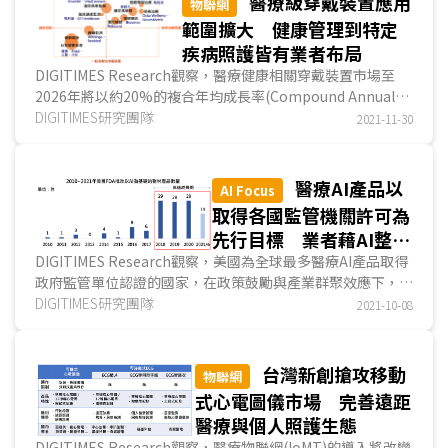
醫療級穿戴裝置應用
物聯網
範圍擴大 健康管理到特定
疾病照護皆有業者布局
DIGITIMES Research觀察，醫療健康相關穿戴裝置市場至
2026年將以約20%的複合年均成長率(Compound Annual
Growth Rate；CAGR)持續成長，雖一般消費性穿戴裝置...
DIGITIMES研究團隊
2021-11-30
醫療AI產品以
AI Focus
取得各國監管機關許可為
先行目標 業者藉AI整合
平台探索商轉可能
DIGITIMES Research觀察，美國為全球最多醫療AI產品取得
政府監管單位認證的國家，在政策鼓勵與產業群聚效應下，取
得美國食品藥物管理署(U.S. Food and Drugs
DIGITIMES研究團隊
2021-10-08
Administration；FDA)認證的創新AI醫材業者主要源自美
國、以色列，且產品集中於醫療影像判讀、疾病監測與預警兩
大應用。然醫療AI產品商業化模式仍在探索中，需將醫療AI產
台灣新創搶攻移動
物聯網
品無縫的整合進既有醫療作業流程中，才有機會真正普及。
式心電圖儀市場 完善遠距
醫療與個人照護生態
醫療產業需遵循各國政府法規不同程度監管，取得監管單位核
DIGITIMES Research觀察，醫療物聯網(IoMT)的導入將改變