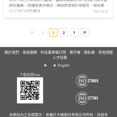
准的醫療AI產品準確性與效能將更為使用者(如醫療單位)所採
原本醫療、照護等運作模式，解除原受限於移動性、場地專屬
信，亦是醫療AI產品邁向商業應用的第一步。統計2010年至
性的使用情況，進而擴增使用族群與可能的應用範圍。小型
DIGITIMES研究團隊
2021年6月期間，美國FDA陸續批准以AI為基礎的軟體即醫材
2021-05-18
化、可無線連網與易於操作的移動式心電圖儀降低需於醫療院
(Software as a Medical Device；SaMD)認證共計130項。
所使用的限制...
而這些獲認證的醫材AI產品來自各國，尤以美國、以色列居
1
2
多，如以色列新創業者Clew Medical的重症監護解決方案－
ClewICU，採AI演算法提前預警患者惡化的可能，可有效優化
稀缺的醫療資源。
關於我們
·
會員服務
·
科技產業報訂閱
·
著作權
·
隱私權
·
常見問題
受惠於台灣全民健保所建立的龐大數據資料庫，醫療影像判讀
·
人才招募
也被視為台灣發展醫療AI最適合切入、臨床阻力較小的應用。
■
■
English
在眾多醫療新創業者、資通訊廠商大舉投入之際，台灣目前卻
僅有3項AI醫材產品成功取得台灣FDA (TFDA)認證(業者為愛
下載新聞App
因斯坦、宏碁智醫與晉弘科技)，顯見台灣醫療AI發展仍處於
初期臨床驗證、產學研合作階段。
當醫療影像AI產品效能可達高水準的靈敏度、特異度
(specificity)後，仍須挑戰實際應用於臨床或推廣到醫療體系
內，此有待市場考驗。醫療AI整合平台可望扮演關鍵角色，擔
任醫療AI軟體供應商與使用者間的橋樑，相關業者／平台包括
本網站內之全部圖文，係屬於大椽股份有限公司所有，非經本
醫療AI軟硬體整合商、傳統醫療設備廠建置的AI平台。