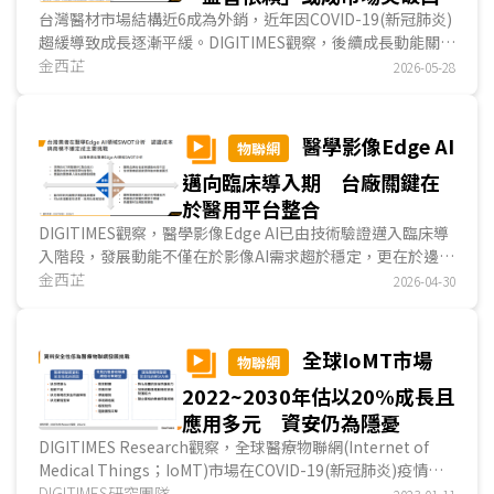
台灣醫材市場結構近6成為外銷，近年因COVID-19(新冠肺炎)
趨緩導致成長逐漸平緩。DIGITIMES觀察，後續成長動能關鍵
在於從傳統醫材製造，轉向AI/ML產品加值。由於大型醫療設
金西芷
2026-05-28
備市場長期由國際品牌主導，台灣業者目前較可行的切入點是
利用既有影像與臨床資料，來發展AI判讀、病灶偵測與流程輔
助應用。整體而言，台灣AI/ML醫材的機會在於軟體加值與臨
醫學影像Edge AI
物聯網
床流程整合；挑戰則在於醫材認證週期長，後續發展策略應以
邁向臨床導入期 台廠關鍵在
成熟市場取證建立基礎，透過東南亞醫材監管依賴機制，將單
一產品認證，延伸為多國市場效益。...
於醫用平台整合
DIGITIMES觀察，醫學影像Edge AI已由技術驗證邁入臨床導
入階段，發展動能不僅在於影像AI需求趨於穩定，更在於邊緣
推論有效縮短急重症決策時間，推動醫療影像系統轉向即時處
金西芷
2026-04-30
理的雲邊協作架構。在此趨勢下，產業由單一產品供應轉向平
台整合，台灣業者憑藉醫療IPC與系統整合能力具備切入基
礎；然而醫材認證與系統整合的法規要求，仍是目前推動商用
全球IoMT市場
物聯網
化最主要的障礙。...
2022~2030年估以20%成長且
應用多元 資安仍為隱憂
DIGITIMES Research觀察，全球醫療物聯網(Internet of
Medical Things；IoMT)市場在COVID-19(新冠肺炎)疫情
後，隨遠距病患監測需求提高而愈趨蓬勃，且因應高齡...
DIGITIMES研究團隊