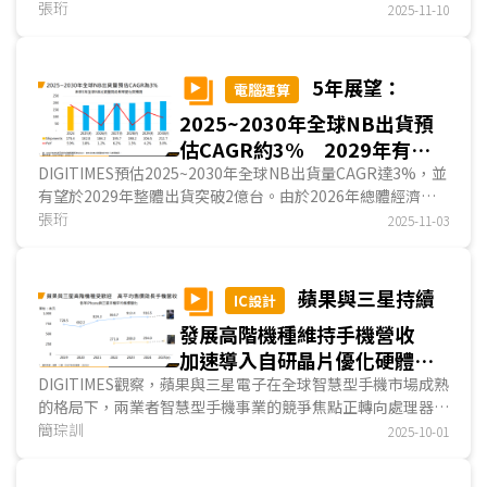
查，在第3季結束後，仍未發布結果，因此，各大品牌業者遂
張珩
2025-11-10
把握第3季的時間，衝刺年度出貨目標，並堆高庫存以因應年
末消費旺季，帶動第3季的出貨成長；然由於第2季各NB品牌
業者也因關稅不確定性影響，拉貨動能較往年強勁，因此第3
5年展望：
電腦運算
季出貨增幅不如往年。...
2025~2030年全球NB出貨預
估CAGR約3% 2029年有望
突破2億台
DIGITIMES預估2025~2030年全球NB出貨量CAGR達3%，並
有望於2029年整體出貨突破2億台。由於2026年總體經濟恐
趨緩，以及關稅及通膨導致價格上漲，皆將影響出貨成...
張珩
2025-11-03
蘋果與三星持續
IC設計
發展高階機種維持手機營收
加速導入自研晶片優化硬體毛
利
DIGITIMES觀察，蘋果與三星電子在全球智慧型手機市場成熟
的格局下，兩業者智慧型手機事業的競爭焦點正轉向處理器效
能、AI體驗與生態系建構，而為順應消費者對高階手...
簡琮訓
2025-10-01