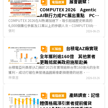
展會觀察：
電腦運算
COMPUTEX 2026 Agentic
AI執行力成PC展出重點 PC品
牌業者推新主流機款備戰2026
COMPUTEX 2026在AI熱潮加速下，吸引超越歷史新高的
6,000個攤位參展及11萬以上的參觀人次。COMPUTEX向來
年下半
為PC處理器業者展現新產品及新平台的關鍵場合，亦是...
張珩
2026-06-25
台積電AZ廠實現
IC製造
全年獲利逾160億 其他業者
更難抵禦美政府施壓赴美
台積電亞利桑那(AZ)廠於2025年實現逾新台幣160億元的全年
獲利，成功打破在美營運晶圓廠會虧損連連的迷思，
DIGITIMES分析，台積電的這個重大里程碑更讓其他業者更
林俊吉
2026-03-26
難...
產銷調查：記憶
電腦運算
體價格飆漲引業者提前備貨