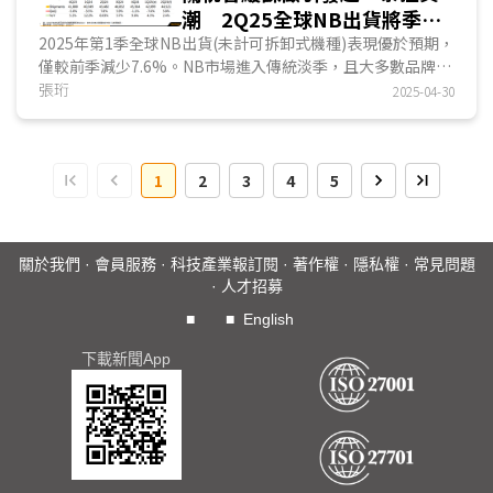
潮 2Q25全球NB出貨將季增
5.8%
2025年第1季全球NB出貨(未計可拆卸式機種)表現優於預期，
僅較前季減少7.6%。NB市場進入傳統淡季，且大多數品牌業
者已於2024年第4季提前備貨，以因應川普可能發動的關稅
張珩
2025-04-30
戰，而通路庫存水位較高的情況下，造成2025年1月及2月的
出貨動能較弱...
1
2
3
4
5
關於我們
·
會員服務
·
科技產業報訂閱
·
著作權
·
隱私權
·
常見問題
·
人才招募
■
■
English
下載新聞App