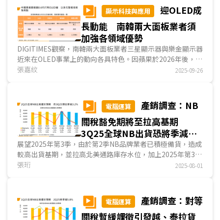
迎OLED成
顯示科技與應用
長動能 南韓兩大面板業者須
加強各領域優勢
DIGITIMES觀察，南韓兩大面板業者三星顯示器與樂金顯示器
近來在OLED事業上的動向各具特色。因蘋果於2026年後，有
望推出折疊式手機與採用OLED的MacBook，將成為兩業者
張嘉紋
2025-09-26
擴展OLED事業的動能，此外，因應軟體定義車輛需求，車載
應用也是兩業者積極拓展的市場....
產銷調查：NB
電腦運算
關稅豁免期將至拉高基期
3Q25全球NB出貨恐將季減
3.2%
展望2025年第3季，由於第2季NB品牌業者已積極備貨，造成
較高出貨基期，並拉高北美通路庫存水位，加上2025年第3季
NB恐因關稅與零組件價格調漲而漲價，高售價將抑制第3季需
張珩
2025-08-01
求...
產銷調查：對等
電腦運算
關稅暫緩課徵引發越、泰拉貨