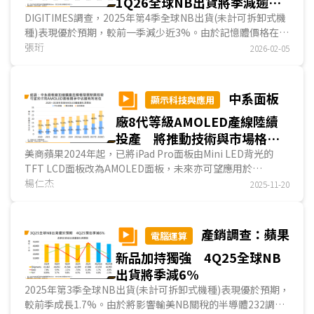
1Q26全球NB出貨將季減逾
13%
DIGITIMES調查，2025年第4季全球NB出貨(未計可拆卸式機
種)表現優於預期，較前一季減少近3%。由於記憶體價格在第
4季大幅度上漲，且漲勢將延續至2026年，因此大部分NB品
張珩
2026-02-05
牌業者積極於第4季拉高出貨量，以降低庫存成本上升壓力，
加上消費及商務市場亦因記憶體漲價消息而需求強勁，以上皆
為造成第4季NB出貨衰退幅度較預期減少的因素。2025全年
中系面板
顯示科技與應用
全球NB出貨量達1億8,353台，與2024年相比將成長4.6%。...
廠8代等級AMOLED產線陸續
投產 將推動技術與市場格局
轉變
美商蘋果2024年起，已將iPad Pro面板由Mini LED背光的
TFT LCD面板改為AMOLED面板，未來亦可望應用於
MacBook、iPad mini等產品，非蘋業者亦有機會跟進。
楊仁杰
2025-11-20
SDC、京東方等兩家蘋果主要面板供應商皆建構8.6代
(2,290mmx2,620mm) AMOLED面板產能；另TCL華星及維
信諾則透過引進新興AMOLED生產技術設置8.6代產線，因
產銷調查：蘋果
電腦運算
此，DIGITIMES預測，若不計WOLED、QD-OLED產能，
新品加持獨強 4Q25全球NB
2027年中系AMOLED面板產能可望超越韓廠...
出貨將季減6%
2025年第3季全球NB出貨(未計可拆卸式機種)表現優於預期，
較前季成長1.7%。由於將影響輸美NB關稅的半導體232調