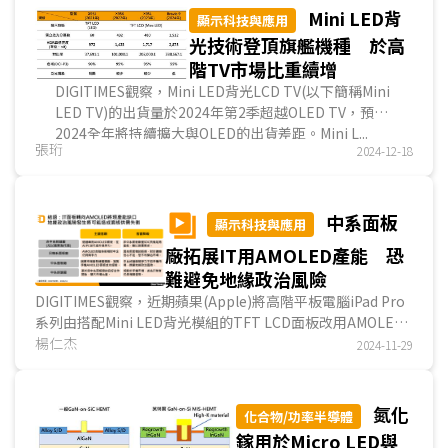
Mini LED背
顯示科技與應用
光技術登頂旗艦機種 於高
階TV市場比重續增
DIGITIMES觀察，Mini LED背光LCD TV(以下簡稱Mini
LED TV)的出貨量於2024年第2季超越OLED TV，預計
2024全年將持續擴大與OLED的出貨差距。Mini L...
張珩
2024-12-18
中系面板
顯示科技與應用
廠拓展IT用AMOLED產能 恐
難避免地緣政治風險
DIGITIMES觀察，近期蘋果(Apple)將高階平板電腦iPad Pro
系列由搭配Mini LED背光模組的TFT LCD面板改用AMOLED
面板，未來不僅蘋果將增加IT產品轉用AMOLE...
楊仁杰
2024-11-29
氮化
化合物/功率半導體
鎵用於Micro LED與