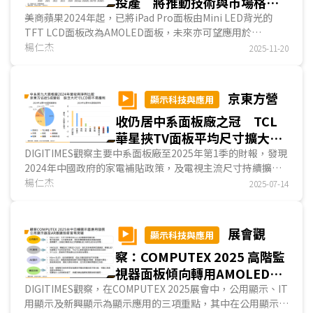
投產 將推動技術與市場格局
Micro LED業者皆致力改善面板輝度、解析度與色彩表現。
轉變
美商蘋果2024年起，已將iPad Pro面板由Mini LED背光的
TFT LCD面板改為AMOLED面板，未來亦可望應用於
MacBook、iPad mini等產品，非蘋業者亦有機會跟進。
楊仁杰
2025-11-20
SDC、京東方等兩家蘋果主要面板供應商皆建構8.6代
(2,290mmx2,620mm) AMOLED面板產能；另TCL華星及維
信諾則透過引進新興AMOLED生產技術設置8.6代產線，因
京東方營
顯示科技與應用
此，DIGITIMES預測，若不計WOLED、QD-OLED產能，
收仍居中系面板廠之冠 TCL
2027年中系AMOLED面板產能可望超越韓廠...
華星挾TV面板平均尺寸擴大獲
利後來居上
DIGITIMES觀察主要中系面板廠至2025年第1季的財報，發現
2024年中國政府的家電補貼政策，及電視主流尺寸持續擴
大，為中系面板廠獲利改善的主要原因....
楊仁杰
2025-07-14
展會觀
顯示科技與應用
察：COMPUTEX 2025 高階監
視器面板傾向轉用AMOLED
台廠固守新興顯示技術
DIGITIMES觀察，在COMPUTEX 2025展會中，公用顯示、IT
用顯示及新興顯示為顯示應用的三項重點，其中在公用顯示方