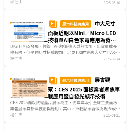
面，電子紙、Micro LED與透明顯示為三大亮點，...
楊仁杰
2025-06-10
中大尺寸
顯示科技與應用
面板近期以Mini／Micro LED
技術與AI白色家電應用為發展
重心
DIGITIMES發現，儘管TV已逐漸進入成熟市場，出貨量成長
率有限，但平均尺寸持續增加，足見100吋等級大尺寸TV及相
應的高畫質仍是大尺寸面板重要發展方向。其中，對色...
楊仁杰
2025-02-14
展會觀
顯示科技與應用
察：CES 2025 面板業者聚焦車
載應用暨自發光顯示技術
CES 2025雖以終端產品展示為主，仍年年吸引全球主要面板
業者展示其新興技術與應用，其中，車載顯示器做為現今成長
最快的顯示器應用之一，亦吸引面板廠積極投入，友達...
楊仁杰
2025-01-21