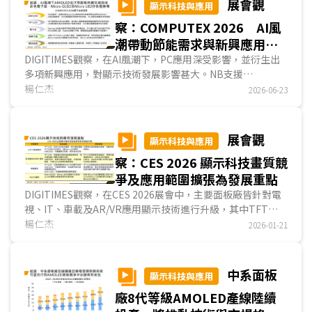
展會觀
顯示科技與應用
察：COMPUTEX 2026 AI風
潮帶動節能需求與新興應用
提升AMOLED在PC市佔並擴大
DIGITIMES觀察，在AI風潮下，PC應用深受影響，並衍生出
多項新興應用，對顯示技術發展影響甚大。NB支援
電子紙和微顯示器商機
OpenClaw AI功能，對算力與節能要求趨嚴，有利於廠商改採
楊仁杰
2026-06-23
AMOLED面板；而在需兼顧畫質與面板刷新率的高階電競應
用，韓廠SDC研發新款QD-OLED面板以因應此需求。數位看
板節能需求趨嚴，有利彩色電子紙發展；AI雙向翻譯器提升透
展會觀
顯示科技與應用
明顯示器需求；AR眼鏡沉浸式視覺，提升微顯示器發展；而
察：CES 2026 顯示科技畫質競
無人機與人形機器人則創造無人機控制器與改善機器人手部感
測能力的需求。...
爭及應用範圍擴張為發展重點
DIGITIMES觀察，在CES 2026展會中，主要面板廠皆針對電
視、IT、車載及AR/VR應用顯示技術進行升級，其中TFT
LCD業者主要改良背光模組結構，以提升色彩表現與對比值；
楊仁杰
2026-01-21
而AMOLED業者則引進傳統RGB條狀次畫素結構，以改善顯
示內容細部的銳利度。除此之外，技術應用範圍的擴張亦為發
展重點，例如原僅用於電視用TFT LCD面板的低反射率表面
中系面板
顯示科技與應用
處理技術擴張至IT及車載應用；原僅用於手機、穿戴用
廠8代等級AMOLED產線陸續
AMOLED面板的Hybrid架構、LTPO背板技術擴張至IT應用。
而在AR/VR用微型顯示器方面，包括LCoS、Micro OLED及