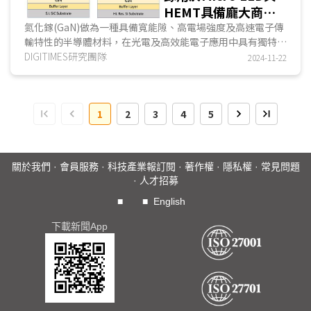
HEMT具備龐大商
機 跨域合作並朝矽
氮化鎵(GaN)做為一種具備寬能隙、高電場強度及高速電子傳
輸特性的半導體材料，在光電及高效能電子應用中具有獨特優
基開發將可改善良率
勢，現今已成為新世代Micro LED顯示技術和高速射頻...
DIGITIMES研究團隊
2024-11-22
並擴大應用
1
2
3
4
5
關於我們
·
會員服務
·
科技產業報訂閱
·
著作權
·
隱私權
·
常見問題
·
人才招募
■
■
English
下載新聞App