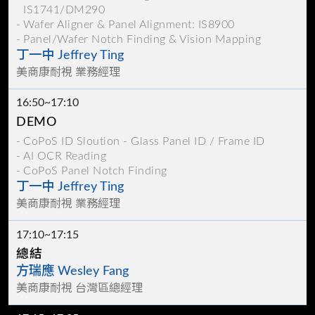
IS1741/DM290
Wafer Aligner & Panel Alignment: IS8900
Panel/Wafer Notch Finding & Vision Mapping
丁一中 Jeffrey Ting
美商康耐視 業務經理
16:50~17:10
DEMO
CoPoS ID Sloution - Glass Panel ID / Frame ID
AI OCR Reading
CoPoS Panel Notch Finding
丁一中 Jeffrey Ting
美商康耐視 業務經理
17:10~17:15
總結
方瑞應 Wesley Fang
美商康耐視 台灣區總經理