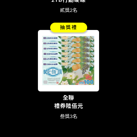
2TB行動硬碟
貳獎2名
抽獎禮
全聯
禮券陸佰元
叁獎3名