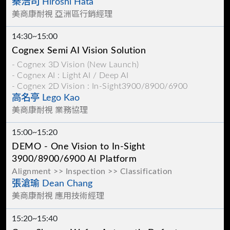
秦浩司 Hiroshi Hata
美商康耐視 亞洲區行銷經理
14:30~15:00
Cognex Semi AI Vision Solution
Cognex 3D Vision (New Launch)
Cognex AI : Light AI / Deep AI
Cognex 2D Vision : In-Sight3900/8900/6900
高名亭 Lego Kao
美商康耐視 業務協理
15:00~15:20
DEMO - One Vision to In-Sight
3900/8900/6900 AI Platform
Alignment >> Inspection >> Classification
張滄瑜 Dean Chang
美商康耐視 應用技術經理
15:20~15:40