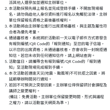
派其他人選參加並通知主辦單位。
本活動採預先線上報名並完成登錄手續，不開放現場報
名，請勿偽造他人身份資料進行報名以免觸犯法律，主辦
單位保留報名資格之最後審核權利。
本活動將由主辦單位進行出席資格審核，與主題及屬性符
合者為優先考量。
通過審核者，系統將於活動前一天以電子郵件方式寄發含
有報到編號/QR Code的「報到通知」至您的電子信箱，
以示您的出席資格；未通過審核者，亦會收到一封婉拒通
知信。若您未收到任何通知信件，請上網站查詢。
活動當日，請攜帶含有報到編號/QR Code的「報到通
知」至活動現場完成報到手續。
本次活動若適逢天災(地震、颱風等)不可抗拒之因素，將
延期舉辦時間另行通知。
若因不可預測之突發因素，主辦單位得保留研討會課程及
講師之變更權利。
(備註：免費活動。主辦單位保留變更時間、形式與議程
之權力，請以活動當天網頁為準。)