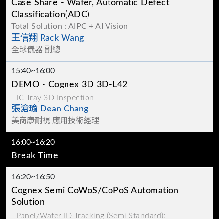
Case Share - Wafer, Automatic Defect
Classification(ADC)
Total Solution : AIPC + AI Vision
王信翔 Rack Wang
全球儀器 副總
15:40~16:00
DEMO - Cognex 3D 3D-L42
IC Tray 3D Inspection
張滄瑜 Dean Chang
美商康耐視 應用技術經理
16:00~16:20
Break Time
16:20~16:50
Cognex Semi CoWoS/CoPoS Automation
Solution
Panel/Wafer ID Tracking (Semi Standard):