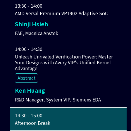
13:30 - 14:00
AMD Versal Premium VP1902 Adaptive SoC
Shinji Hsieh
FAE, Macnica Anstek
14:00 - 14:30
Unleash Unrivaled Verification Power: Master
Your Designs with Avery VIP's Unified Kernel
Advantage
Abstract
Ken Huang
R&D Manager, System VIP, Siemens EDA
14:30 - 15:00
Afternoon Break