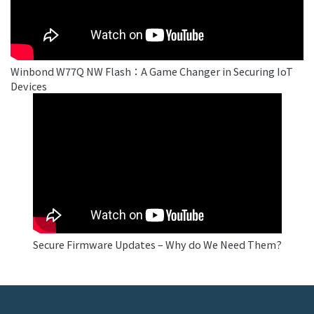
Winbond W77Q NW Flash：A Game Changer in Securing IoT
Devices
Secure Firmware Updates – Why do We Need Them?