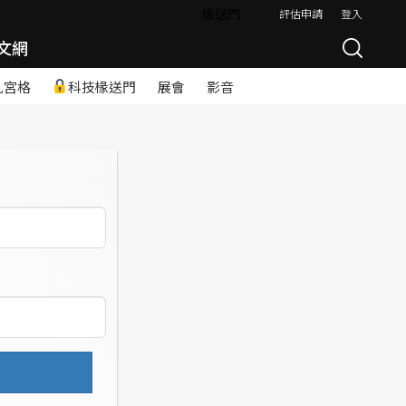
椽送門
評估申請
登入
文網
九宮格
科技椽送門
展會
影音