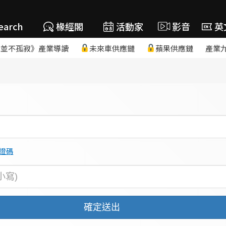
earch
椽經閣
活動家
影音
英
，並不孤寂》產業導讀
未來車供應鏈
蘋果供應鏈
產業
證碼
確定送出