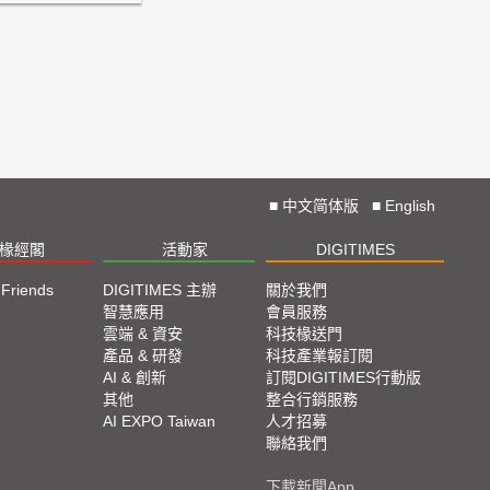
■
中文简体版
■
English
椽經閣
活動家
DIGITIMES
 Friends
DIGITIMES 主辦
關於我們
欄
智慧應用
會員服務
腳
雲端 & 資安
科技椽送門
產品 & 研發
科技產業報訂閱
欄
AI & 創新
訂閱DIGITIMES行動版
其他
整合行銷服務
AI EXPO Taiwan
人才招募
聯絡我們
下載新聞App