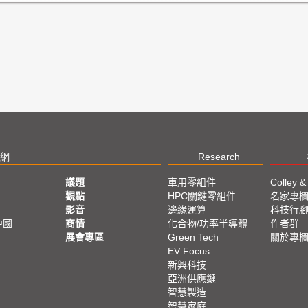
網
Research
議題
車用零組件
Colley &
觀點
HPC關鍵零組件
名家專
影音
邊緣運算
科技行
中國
商情
化合物/功率半導體
作者群
展會專區
Green Tech
關於專
EV Focus
新興科技
亞洲供應鏈
智慧製造
智慧家庭