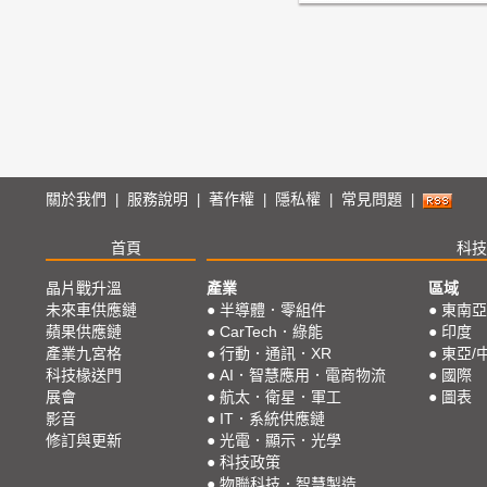
關於我們
服務說明
著作權
隱私權
常見問題
|
|
|
|
|
首頁
科技
晶片戰升溫
產業
區域
未來車供應鏈
●
半導體．零組件
●
東南亞
蘋果供應鏈
●
CarTech．綠能
●
印度
產業九宮格
●
行動．通訊．XR
●
東亞/
科技椽送門
●
AI．智慧應用．電商物流
●
國際
展會
●
航太．衛星．軍工
●
圖表
影音
●
IT．系統供應鏈
修訂與更新
●
光電．顯示．光學
●
科技政策
●
物聯科技．智慧製造