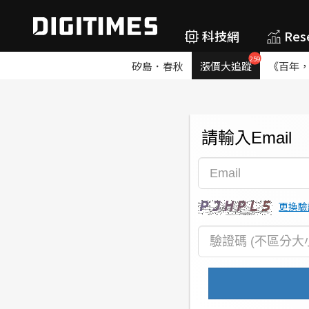
科技網
Res
259
矽島．春秋
漲價大追蹤
《百年
請輸入Email
更換驗