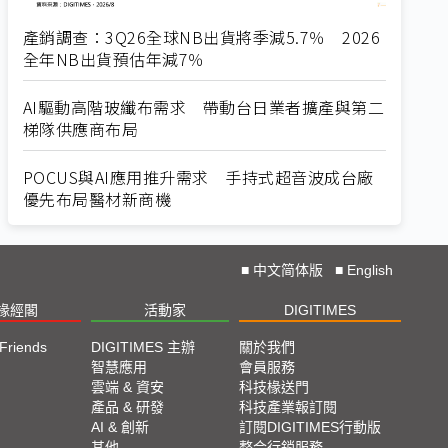
產銷調查：3Q26全球NB出貨將季減5.7％ 2026
全年NB出貨預估年減7％
AI驅動高階玻纖布需求 帶動台日業者擴產與第二
梯隊供應商布局
POCUS與AI應用推升需求 手持式超音波成台廠
優先布局醫材新商機
■
中文简体版
■
English
椽經閣
活動家
DIGITIMES
 Friends
DIGITIMES 主辦
關於我們
智慧應用
會員服務
雲端 & 資安
科技椽送門
產品 & 研發
科技產業報訂閱
AI & 創新
訂閱DIGITIMES行動版
其他
整合行銷服務