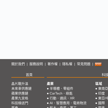
關於我們
服務說明
著作權
隱私權
常見問題
|
|
|
|
|
首頁
科
晶片戰升溫
產業
區域
未來車供應鏈
●
半導體．零組件
●
東南
蘋果供應鏈
●
CarTech．綠能
●
印度
產業九宮格
●
行動．通訊．XR
●
東亞/
科技椽送門
●
AI．智慧應用．電商物流
●
國際
展會
●
航太．衛星．軍工
●
圖表