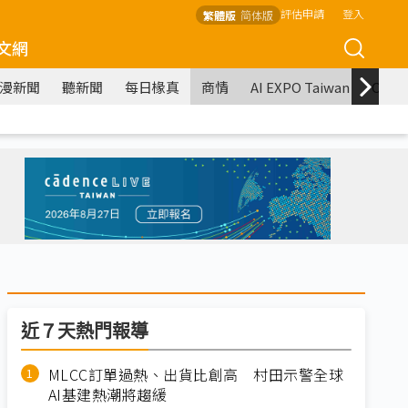
評估申請
登入
繁體版
简体版
文網
漫新聞
聽新聞
每日椽真
商情
AI EXPO Taiwan
COM
近７天熱門報導
MLCC訂單過熱、出貨比創高 村田示警全球
AI基建熱潮將趨緩