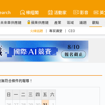
earch
椽經閣
活動家
影音
英
未來車供應鏈
蘋果供應鏈
產業
區域
議題
觀點
火線話題
｜
專家講堂
｜
CEO
查無符合條件的報導！
日
一
二
三
四
五
六
26
27
28
29
30
31
1