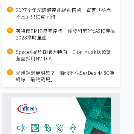
2027全年記憶體產能提前售罄 買家「祕而
不宣」只怕買不夠
英特爾EMIB良率達標 聯發科第2代ASIC產品
2028準時量產
SpaceX晶片採購大轉向 Elon Musk捨超微
全面採用NVIDIA
光進銅退更明確？ 聯發科估SerDes 448G為
銅線「最終戰場」