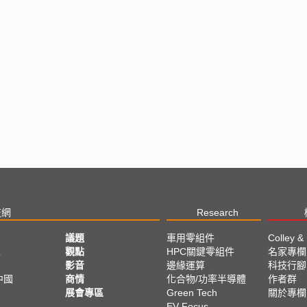
技網
Research
議題
車用零組件
Colley &
亞
觀點
HPC關鍵零組件
名家專欄
影音
邊緣運算
科技行腳
中國
商情
化合物/功率半導體
作者群
展會專區
Green Tech
關於專欄
EV Focus