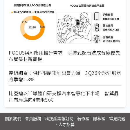
POCUS與AI應用推升需求 手持式超音波成台廠優先
布局醫材新商機
產銷調查：供料限制箝制出貨力道 3Q26全球伺服器
將季增2.8％
比亞迪以半導體自研支撐汽車智慧化下半場 智駕晶
片布局邁向4奈米SoC
關於我們
·
會員服務
·
科技產業報訂閱
·
著作權
·
隱私權
·
常見問題
·
人才招募