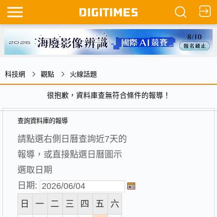
科技網
觀點
火線話題
很抱歉，資料庫查無符合條件的報導！
查詢資料庫的報導
請點選右側日曆查詢近7天的
報導，或直接點選日曆圖示
選取日期
日期:
日
一
二
三
四
五
六