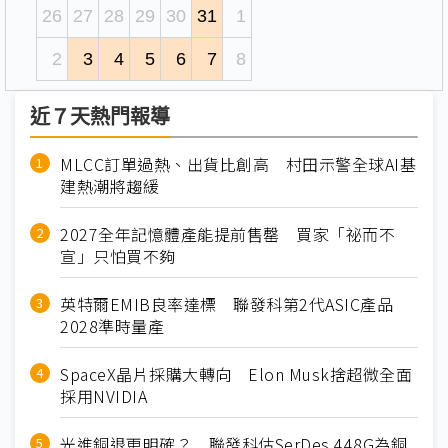
26
27
28
29
30
31
1
2
3
4
5
6
7
8
近７天熱門報導
MLCC訂單過熱、出貨比創高 村田示警全球AI基
建熱潮將趨緩
2027全年記憶體產能提前售罄 買家「祕而不
宣」只怕買不夠
英特爾EMIB良率達標 聯發科第2代ASIC產品
2028準時量產
SpaceX晶片採購大轉向 Elon Musk捨超微全面
採用NVIDIA
光進銅退更明確？ 聯發科估SerDes 448G為銅