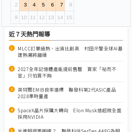
2
3
4
5
6
7
8
9
10
11
12
13
14
15
近７天熱門報導
MLCC訂單過熱、出貨比創高 村田示警全球AI基
建熱潮將趨緩
2027全年記憶體產能提前售罄 買家「祕而不
宣」只怕買不夠
英特爾EMIB良率達標 聯發科第2代ASIC產品
2028準時量產
SpaceX晶片採購大轉向 Elon Musk捨超微全面
採用NVIDIA
光進銅退更明確？ 聯發科估SerDes 448G為銅