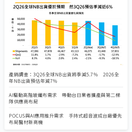
產銷調查：3Q26全球NB出貨將季減5.7％ 2026全
年NB出貨預估年減7％
AI驅動高階玻纖布需求 帶動台日業者擴產與第二梯
隊供應商布局
POCUS與AI應用推升需求 手持式超音波成台廠優先
布局醫材新商機