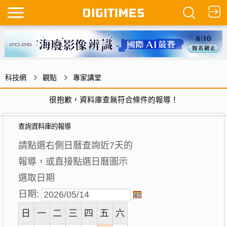
科技網
觀點
專家講堂
很抱歉，資料庫查無符合條件的報導！
查詢資料庫的報導
請點選右側日曆查詢近7天的
報導，或直接點選日曆圖示
選取日期
日期:
日
一
二
三
四
五
六