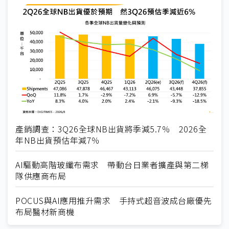
產銷調查：3Q26全球NB出貨將季減5.7％ 2026全
年NB出貨預估年減7％
AI驅動高階玻纖布需求 帶動台日業者擴產與第二梯
隊供應商布局
POCUS與AI應用推升需求 手持式超音波成台廠優先
布局醫材新商機