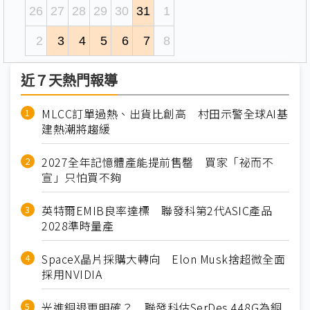
26
27
28
29
30
31
1
2
3
4
5
6
7
8
近７天熱門報導
MLCC訂單過熱、出貨比創高 村田示警全球AI基
建熱潮將趨緩
2027全年記憶體產能提前售罄 買家「祕而不
宣」只怕買不夠
英特爾EMIB良率達標 聯發科第2代ASIC產品
2028準時量產
SpaceX晶片採購大轉向 Elon Musk捨超微全面
採用NVIDIA
光進銅退更明確？ 聯發科估SerDes 448G為銅