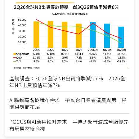
產銷調查：3Q26全球NB出貨將季減5.7％ 2026全
年NB出貨預估年減7％
AI驅動高階玻纖布需求 帶動台日業者擴產與第二梯
隊供應商布局
POCUS與AI應用推升需求 手持式超音波成台廠優先
布局醫材新商機