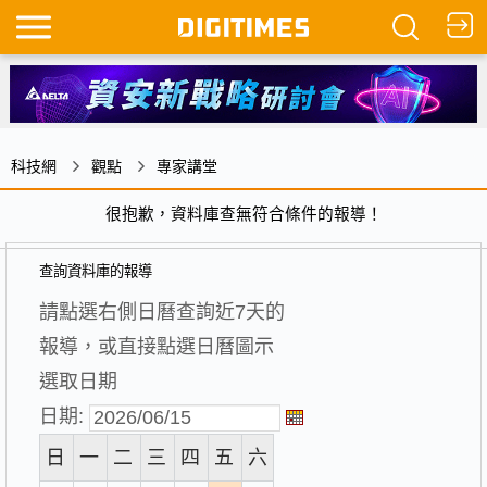
科技網
觀點
專家講堂
很抱歉，資料庫查無符合條件的報導！
查詢資料庫的報導
請點選右側日曆查詢近7天的
報導，或直接點選日曆圖示
選取日期
日期:
日
一
二
三
四
五
六