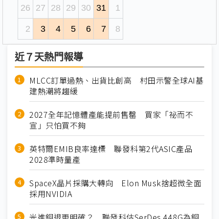
26
27
28
29
30
31
1
2
3
4
5
6
7
8
近７天熱門報導
MLCC訂單過熱、出貨比創高 村田示警全球AI基
建熱潮將趨緩
2027全年記憶體產能提前售罄 買家「祕而不
宣」只怕買不夠
英特爾EMIB良率達標 聯發科第2代ASIC產品
2028準時量產
SpaceX晶片採購大轉向 Elon Musk捨超微全面
採用NVIDIA
光進銅退更明確？ 聯發科估SerDes 448G為銅