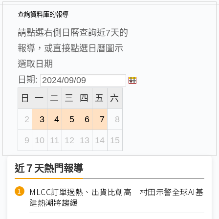
查詢資料庫的報導
請點選右側日曆查詢近7天的
報導，或直接點選日曆圖示
選取日期
日期:
日
一
二
三
四
五
六
2
3
4
5
6
7
8
9
10
11
12
13
14
15
近７天熱門報導
MLCC訂單過熱、出貨比創高 村田示警全球AI基
建熱潮將趨緩