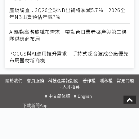
產銷調查：3Q26全球NB出貨將季減5.7％ 2026全
年NB出貨預估年減7％
AI驅動高階玻纖布需求 帶動台日業者擴產與第二梯
隊供應商布局
POCUS與AI應用推升需求 手持式超音波成台廠優先
布局醫材新商機
關於我們
·
會員服務
·
科技產業報訂閱
·
著作權
·
隱私權
·
常見問題
·
人才招募
■
中文简体版
■
English
下載新聞App