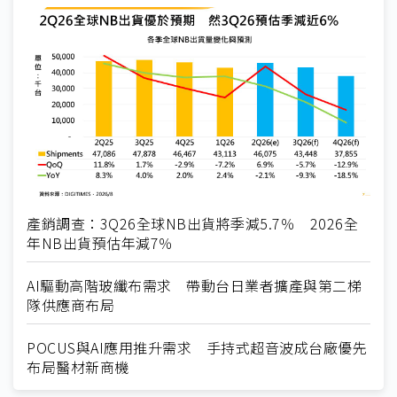
產銷調查：3Q26全球NB出貨將季減5.7％ 2026全
年NB出貨預估年減7％
AI驅動高階玻纖布需求 帶動台日業者擴產與第二梯
隊供應商布局
POCUS與AI應用推升需求 手持式超音波成台廠優先
布局醫材新商機