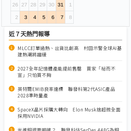
26
27
28
29
30
31
1
2
3
4
5
6
7
8
近７天熱門報導
MLCC訂單過熱、出貨比創高 村田示警全球AI基
建熱潮將趨緩
2027全年記憶體產能提前售罄 買家「祕而不
宣」只怕買不夠
英特爾EMIB良率達標 聯發科第2代ASIC產品
2028準時量產
SpaceX晶片採購大轉向 Elon Musk捨超微全面
採用NVIDIA
光進銅退更明確？ 聯發科估SerDes 448G為銅