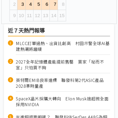
2
3
4
5
6
7
8
9
10
11
12
13
14
15
近７天熱門報導
MLCC訂單過熱、出貨比創高 村田示警全球AI基
建熱潮將趨緩
2027全年記憶體產能提前售罄 買家「祕而不
宣」只怕買不夠
英特爾EMIB良率達標 聯發科第2代ASIC產品
2028準時量產
SpaceX晶片採購大轉向 Elon Musk捨超微全面
採用NVIDIA
光進銅退更明確？ 聯發科估SerDes 448G為銅