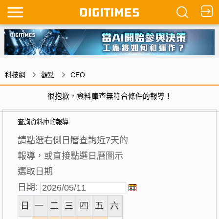
科技網
觀點
CEO
很抱歉，資料庫查無符合條件的報導！
查詢資料庫的報導
請點選右側日曆查詢近7天的
報導，或直接點選日曆圖示
選取日期
日期:
日
一
二
三
四
五
六