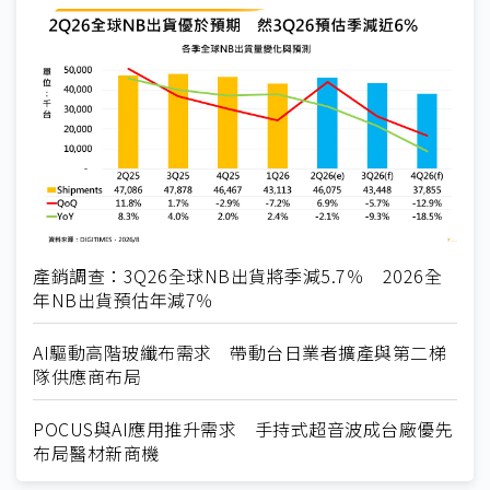
產銷調查：3Q26全球NB出貨將季減5.7％ 2026全
年NB出貨預估年減7％
AI驅動高階玻纖布需求 帶動台日業者擴產與第二梯
隊供應商布局
POCUS與AI應用推升需求 手持式超音波成台廠優先
布局醫材新商機