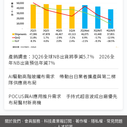
產銷調查：3Q26全球NB出貨將季減5.7％ 2026全
年NB出貨預估年減7％
AI驅動高階玻纖布需求 帶動台日業者擴產與第二梯
隊供應商布局
POCUS與AI應用推升需求 手持式超音波成台廠優先
布局醫材新商機
關於我們
·
會員服務
·
科技產業報訂閱
·
著作權
·
隱私權
·
常見問題
·
人才招募