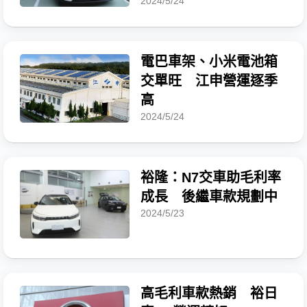
2024/5/24
電巴車架、小米電池箱
交單旺 江申營運逐季
高
2024/5/24
裕隆：N7交車助毛利率
成長 後繼車款規劃中
2024/5/23
高毛利車款熱銷 裕日