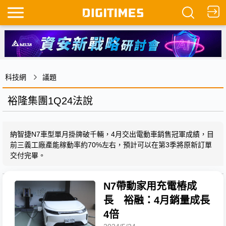
科技網
議題
裕隆集團1Q24法說
納智捷N7車型單月掛牌破千輛，4月交出電動車銷售冠軍成績，目
前三義工廠產能稼動率約70%左右，預計可以在第3季將原新訂單
交付完畢。
N7帶動家用充電樁成
長 裕融：4月銷量成長
4倍