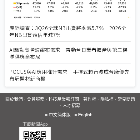
產銷調查：3Q26全球NB出貨將季減5.7％ 2026全
年NB出貨預估年減7％
AI驅動高階玻纖布需求 帶動台日業者擴產與第二梯
隊供應商布局
POCUS與AI應用推升需求 手持式超音波成台廠優先
布局醫材新商機
關於我們
·
會員服務
·
科技產業報訂閱
·
著作權
·
隱私權
·
常見問題
·
人才招募
■
中文简体版
■
English
下載新聞App